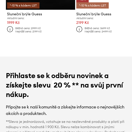
*-10 % s kódem: LST
*-10 % s kódem: LST
Sluneční brýle Guess
Sluneční brýle Guess
Aktuální cena:
Aktuální cena:
1999 Kč
2199 Kč
Běžná cena:
2999 Kč
Běžná cena:
3699 Kč
Nejnižší cena:
2199 Kč
Nejnižší cena:
2499 Kč
Přihlaste se k odběru novinek a
získejte slevu
20 %
** na svůj první
nákup.
Připojte se k naší komunitě a získejte informace o nejnovějších
akcích a produktech.
**Sleva je jednorázová, vztahuje se na nezlevněné produkty a platí při
nákupu v min. hodnotě 1 900 Kč. Slevu nelze kombinovat s jinými