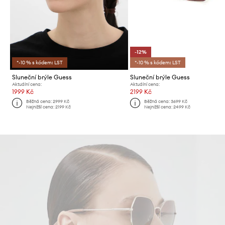
-12%
*-10 % s kódem: LST
*-10 % s kódem: LST
Sluneční brýle Guess
Sluneční brýle Guess
Aktuální cena:
Aktuální cena:
1999 Kč
2199 Kč
Běžná cena:
2999 Kč
Běžná cena:
3699 Kč
Nejnižší cena:
2199 Kč
Nejnižší cena:
2499 Kč