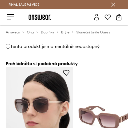
FINAL SALE %!
VÍCE
Ušetřete s Answear Club
Answear
Ona
Doplňky
Brýle
Sluneční brýle Guess
Tento produkt je momentálně nedostupný
Prohlédněte si podobné produkty