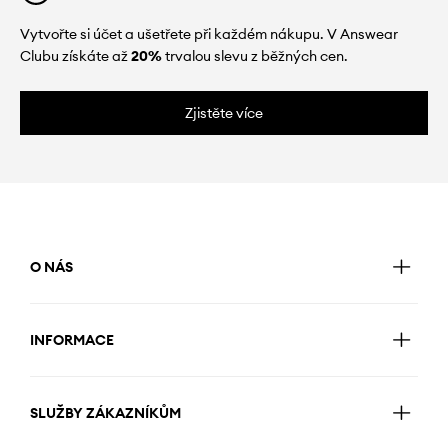
Vytvořte si účet a ušetřete při každém nákupu. V Answear
Clubu získáte až
20%
trvalou slevu z běžných cen.
Zjistěte více
O NÁS
INFORMACE
SLUŽBY ZÁKAZNÍKŮM