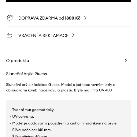
DOPRAVA ZDARMA od
1800 Kč
VRÁCENÍ A REKLAMACE
O produktu
Sluneční brýle Guess
Sluneční brýle z kolekce Guess. Model s jednobarevnými skly a
obroučkami kombinace kovu a plastu. Brýle mají filtr UV 400.
- Tvar rámu: geometrický.
- UV ochrana.
- Model je dodáván s pouzdrem a čistícím hadříkem na brýle.
- Šířka bočnice: 140 mm.
- Šířka očnice: 60 mm.