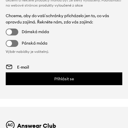
akcemi a některé produkty mohou být ze slevy vyloučeny. Podrobnosti
na webové stránce:
produkty vyloučené z akce
Chceme, aby do vaší schránky přicházelo jen to, co vás
opravdu zajímá. Řekněte nám, zda vás zajímá:
Dámská móda
Pánská móda
Výběr nabídky je volitelný.
Přihlásit se
Answear Club