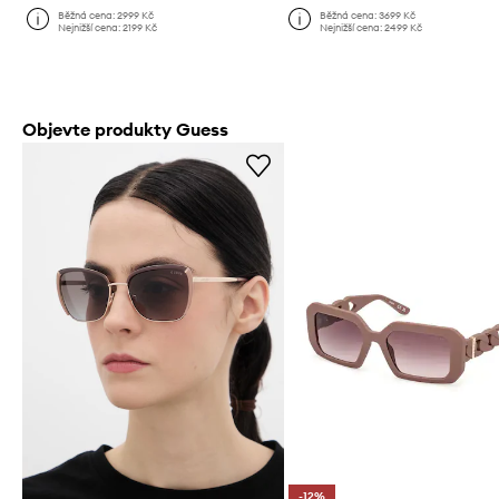
Běžná cena:
2999 Kč
Běžná cena:
3699 Kč
Nejnižší cena:
2199 Kč
Nejnižší cena:
2499 Kč
Objevte produkty Guess
-12%