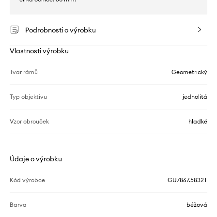
Podrobnosti o výrobku
Vlastnosti výrobku
Tvar rámů
Geometrický
Typ objektivu
jednolitá
Vzor obrouček
hladké
Údaje o výrobku
Kód výrobce
GU7867.5832T
Barva
béžová