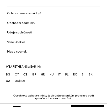
Ochrana osobních údajů
Obchodní podmínky
Údaje společnosti
Vaše Cookies
Mapa stránek
WEARETHEANSWEAR IN:
BG
CY
CZ
GR
HR
HU
IT
PL
RO
SI
SK
UA
UA(RU)
Obsah této webové stránky je chráněn autorským právem a patří
společnosti Answear.com S.A.