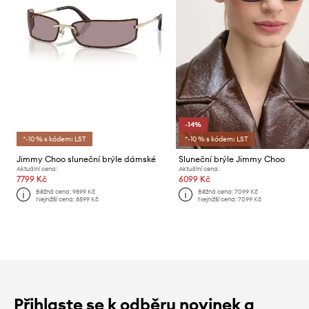
-14%
*-10 % s kódem: LST
*-10 % s kódem: LST
Jimmy Choo sluneční brýle dámské
Sluneční brýle Jimmy Choo
Aktuální cena:
Aktuální cena:
7799 Kč
6099 Kč
Běžná cena:
9899 Kč
Běžná cena:
7099 Kč
Nejnižší cena:
8599 Kč
Nejnižší cena:
7099 Kč
Přihlaste se k odběru novinek a