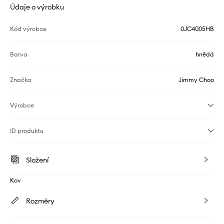
Údaje o výrobku
Kód výrobce
0JC4005HB
Barva
hnědá
Značka
Jimmy Choo
Výrobce
ID produktu
Složení
Kov
Rozměry