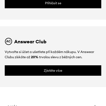
Přihlásit se
Answear Club
Vytvořte si účet a ušetřete při každém nákupu. V Answear
Clubu získáte až
20%
trvalou slevu z běžných cen.
Zjistěte více