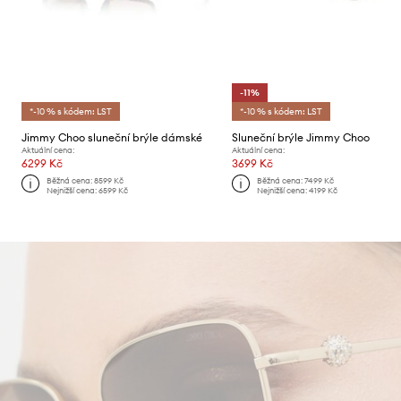
-11%
*-10 % s kódem: LST
*-10 % s kódem: LST
Jimmy Choo sluneční brýle dámské
Sluneční brýle Jimmy Choo
Aktuální cena:
Aktuální cena:
6299 Kč
3699 Kč
Běžná cena:
8599 Kč
Běžná cena:
7499 Kč
Nejnižší cena:
6599 Kč
Nejnižší cena:
4199 Kč