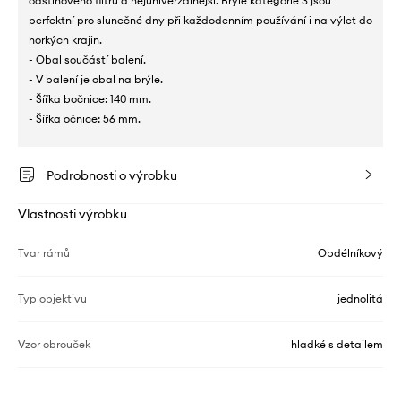
odstínového filtru a nejuniverzálnější. Brýle kategorie 3 jsou
perfektní pro slunečné dny při každodenním používání i na výlet do
horkých krajin.
- Obal součástí balení.
- V balení je obal na brýle.
- Šířka bočnice: 140 mm.
- Šířka očnice: 56 mm.
Podrobnosti o výrobku
Vlastnosti výrobku
Tvar rámů
Obdélníkový
Typ objektivu
jednolitá
Vzor obrouček
hladké s detailem