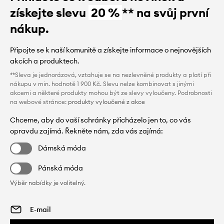
získejte slevu
20 %
** na svůj první
nákup.
Připojte se k naší komunitě a získejte informace o nejnovějších
akcích a produktech.
**Sleva je jednorázová, vztahuje se na nezlevněné produkty a platí při
nákupu v min. hodnotě 1 900 Kč. Slevu nelze kombinovat s jinými
akcemi a některé produkty mohou být ze slevy vyloučeny. Podrobnosti
na webové stránce:
produkty vyloučené z akce
Chceme, aby do vaší schránky přicházelo jen to, co vás
opravdu zajímá. Řekněte nám, zda vás zajímá:
Dámská móda
Pánská móda
Výběr nabídky je volitelný.