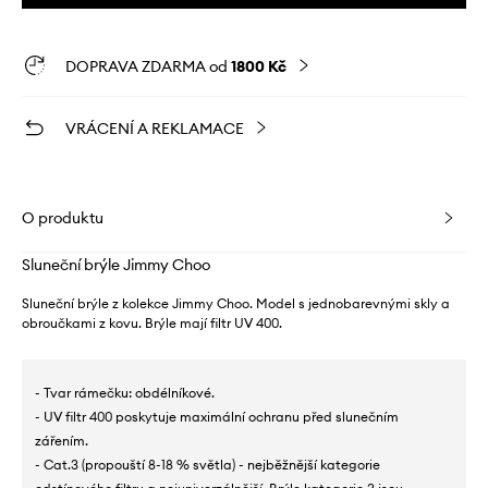
DOPRAVA ZDARMA od
1800 Kč
VRÁCENÍ A REKLAMACE
O produktu
Sluneční brýle Jimmy Choo
Sluneční brýle z kolekce Jimmy Choo. Model s jednobarevnými skly a
obroučkami z kovu. Brýle mají filtr UV 400.
- Tvar rámečku: obdélníkové.
- UV filtr 400 poskytuje maximální ochranu před slunečním
zářením.
- Cat.3 (propouští 8-18 % světla) - nejběžnější kategorie