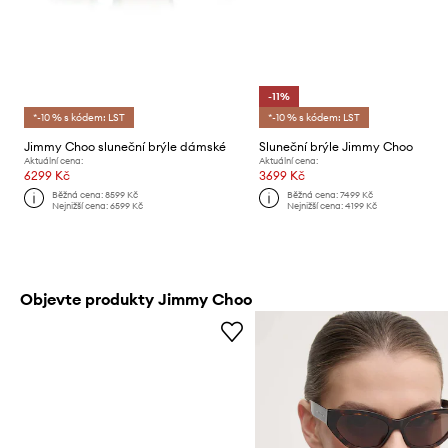
-11%
*-10 % s kódem: LST
*-10 % s kódem: LST
Jimmy Choo sluneční brýle dámské
Sluneční brýle Jimmy Choo
Aktuální cena:
Aktuální cena:
6299 Kč
3699 Kč
Běžná cena:
8599 Kč
Běžná cena:
7499 Kč
Nejnižší cena:
6599 Kč
Nejnižší cena:
4199 Kč
Objevte produkty Jimmy Choo