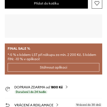
Přidat do košíku
FINAL SALE %
*-5 % s kódem: LST při nákupu za min. 2 200 Kč. S kódem
FIN: -10 % v aplikaci!
Stáhnout aplikaci
DOPRAVA ZDARMA od
1800 Kč
Doručení i do 24 hodin
VRÁCENÍ A REKLAMACE
Vrácení do 30 dnů