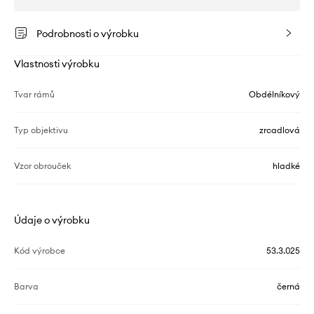
Podrobnosti o výrobku
Vlastnosti výrobku
Tvar rámů
Obdélníkový
Typ objektivu
zrcadlová
Vzor obrouček
hladké
Údaje o výrobku
Kód výrobce
53.3.025
Barva
černá