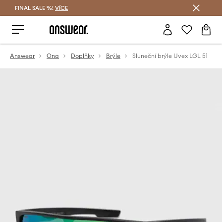
FINAL SALE %!
VÍCE
Ušetřete s Answear Club
Answear
Ona
Doplňky
Brýle
Sluneční brýle Uvex LGL 51