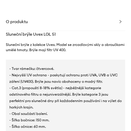
O produktu
Sluneční brýle Uvex LGL 51
Sluneční brýle z kolekce Uvex. Model se zrcadlovými skly a obroučkami
umělé hmoty. Brýle mají filtr UV 400.
- Tvar rámečku: čtvercové.
- Nejvyšší UV ochrana - poskytují ochranu proti UVA, UVB a UVC
záření (UV400). Brýle jsou navíc obohaceny o modrý filtr.
- Cat.3 (propouští 8-18% světla) - nejběžnější kategorie
odstínového filtru a nejuniverzálnější. Brýle kategorie 3 jsou
perfektní pro slunečné dny při každodenním používání i na výlet do
horkých krajin.
- Obal součástí balení.
- Šířka bočnice: 150 mm.
- Šířka očnice: 60 mm.