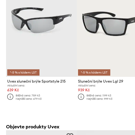
*-5 % s kódem: LST
*-5 % s kódem: LST
Uvex sluneční brýle Sportstyle 215
Sluneční brýle Uvex Lgl 29
Aktuální cena:
Aktuální cena:
639 Kč
939 Kč
Běžná cena:
759 Kč
Běžná cena:
1199 Kč
Nejnižší cena:
679 Kč
Nejnižší cena:
999 Kč
Objevte produkty Uvex