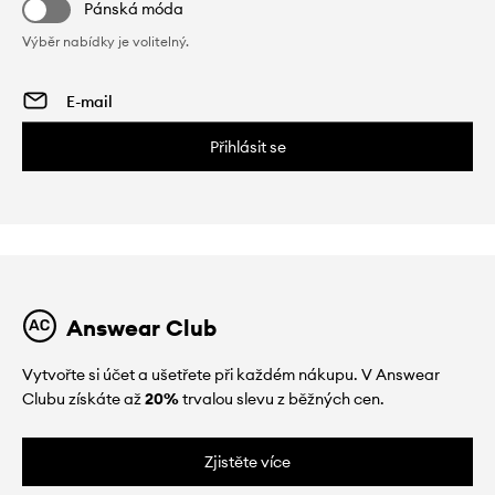
Pánská móda
Výběr nabídky je volitelný.
Přihlásit se
Answear Club
Vytvořte si účet a ušetřete při každém nákupu. V Answear
Clubu získáte až
20%
trvalou slevu z běžných cen.
Zjistěte více