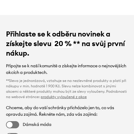
Přihlaste se k odběru novinek a
získejte slevu
20 %
** na svůj první
nákup.
Připojte se k naší komunitě a získejte informace o nejnovějších
akcích a produktech.
**Sleva je jednorázová, vztahuje se na nezlevněné produkty a platí při
nákupu v min. hodnotě 1 900 Kč. Slevu nelze kombinovat s jinými
akcemi a některé produkty mohou být ze slevy vyloučeny. Podrobnosti
na webové stránce:
produkty vyloučené z akce
Chceme, aby do vaší schránky přicházelo jen to, co vás
opravdu zajímá. Řekněte nám, zda vás zajímá:
Dámská móda