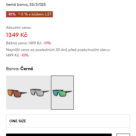
černá barva, 53/3/025
-10%
*-5 % s kódem: LST
Aktuální cena:
1349 Kč
Běžná cena:
1499 Kč
-10%
Nejnižší cena za posledních 30 dnů před poskytnutím slevy:
1499 Kč
 -10%
Barva:
černá
ONE SIZE