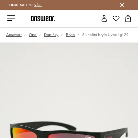
FINAL SALE %!
VÍCE
Ušetřete s Answear Club
Answear
Ona
Doplňky
Brýle
Sluneční brýle Uvex Lgl 29