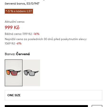
červená barva, 53/0/947
*-5 % s kódem: LST
Aktuální cena:
999 Kč
Běžná cena:
1199 Kč
-16%
Nejnižší cena za posledních 30 dnů před poskytnutím slevy:
1069 Kč
 -6%
Barva:
červená
ONE SIZE