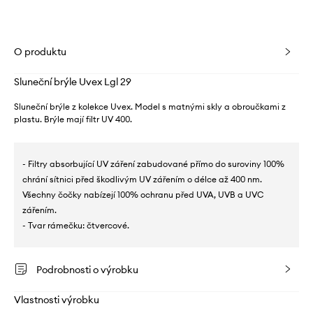
O produktu
Sluneční brýle Uvex Lgl 29
Sluneční brýle z kolekce Uvex. Model s matnými skly a obroučkami z
plastu. Brýle mají filtr UV 400.
- Filtry absorbující UV záření zabudované přímo do suroviny 100%
chrání sítnici před škodlivým UV zářením o délce až 400 nm.
Všechny čočky nabízejí 100% ochranu před UVA, UVB a UVC
zářením.
- Tvar rámečku: čtvercové.
Podrobnosti o výrobku
Vlastnosti výrobku