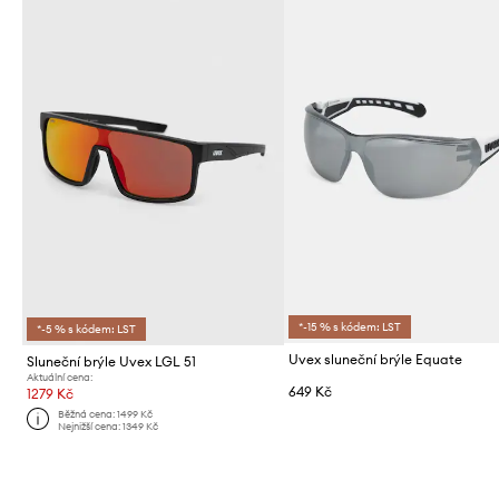
*-15 % s kódem: LST
*-5 % s kódem: LST
Uvex sluneční brýle Equate
Sluneční brýle Uvex LGL 51
Aktuální cena:
649 Kč
1279 Kč
Běžná cena:
1499 Kč
Nejnižší cena:
1349 Kč