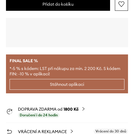
Přidat do košíku
FINAL SALE %
*-5 % s kódem: LST při nákupu za min. 2 200 Kč. S kódem
FIN: -10 % v aplikaci!
Stáhnout aplikaci
DOPRAVA ZDARMA od
1800 Kč
Doručení i do 24 hodin
VRÁCENÍ A REKLAMACE
Vrácení do 30 dnů