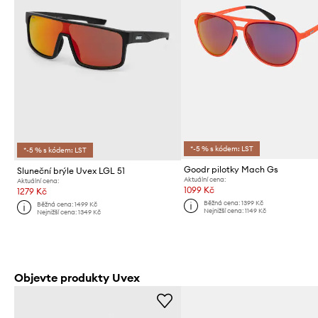
*-5 % s kódem: LST
*-5 % s kódem: LST
Goodr pilotky Mach Gs
Sluneční brýle Uvex LGL 51
Aktuální cena:
Aktuální cena:
1099 Kč
1279 Kč
Běžná cena:
1399 Kč
Běžná cena:
1499 Kč
Nejnižší cena:
1149 Kč
Nejnižší cena:
1349 Kč
Objevte produkty Uvex