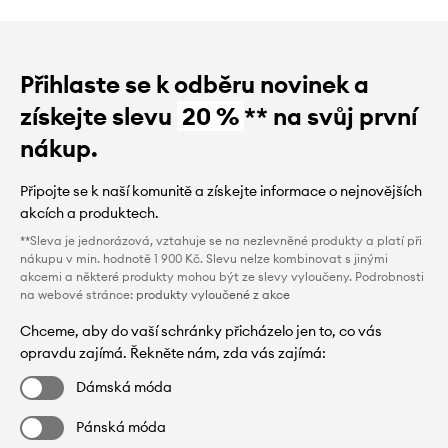
Přihlaste se k odběru novinek a
získejte slevu
20 %
** na svůj první
nákup.
Připojte se k naší komunitě a získejte informace o nejnovějších
akcích a produktech.
**Sleva je jednorázová, vztahuje se na nezlevněné produkty a platí při
nákupu v min. hodnotě 1 900 Kč. Slevu nelze kombinovat s jinými
akcemi a některé produkty mohou být ze slevy vyloučeny. Podrobnosti
na webové stránce:
produkty vyloučené z akce
Chceme, aby do vaší schránky přicházelo jen to, co vás
opravdu zajímá. Řekněte nám, zda vás zajímá:
Dámská móda
Pánská móda