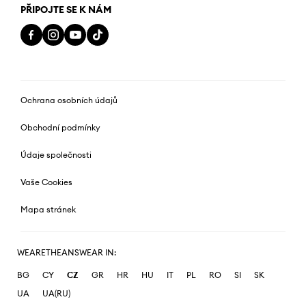
PŘIPOJTE SE K NÁM
Ochrana osobních údajů
Obchodní podmínky
Údaje společnosti
Vaše Cookies
Mapa stránek
WEARETHEANSWEAR IN:
BG
CY
CZ
GR
HR
HU
IT
PL
RO
SI
SK
UA
UA(RU)