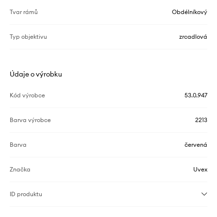
Tvar rámů
Obdélníkový
Typ objektivu
zrcadlová
Údaje o výrobku
Kód výrobce
53.0.947
Barva výrobce
2213
Barva
červená
Značka
Uvex
ID produktu