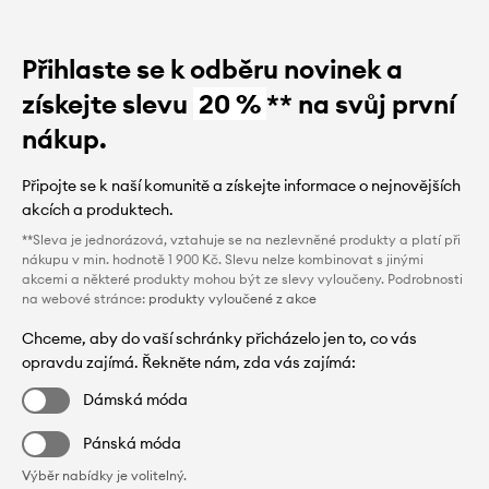
Přihlaste se k odběru novinek a
získejte slevu
20 %
** na svůj první
nákup.
Připojte se k naší komunitě a získejte informace o nejnovějších
akcích a produktech.
**Sleva je jednorázová, vztahuje se na nezlevněné produkty a platí při
nákupu v min. hodnotě 1 900 Kč. Slevu nelze kombinovat s jinými
akcemi a některé produkty mohou být ze slevy vyloučeny. Podrobnosti
na webové stránce:
produkty vyloučené z akce
Chceme, aby do vaší schránky přicházelo jen to, co vás
opravdu zajímá. Řekněte nám, zda vás zajímá:
Dámská móda
Pánská móda
Výběr nabídky je volitelný.