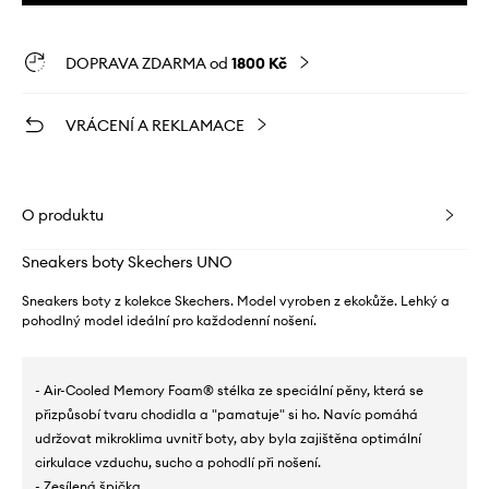
DOPRAVA ZDARMA od
1800 Kč
VRÁCENÍ A REKLAMACE
O produktu
Sneakers boty Skechers UNO
Sneakers boty z kolekce Skechers. Model vyroben z ekokůže. Lehký a
pohodlný model ideální pro každodenní nošení.
- Air-Cooled Memory Foam® stélka ze speciální pěny, která se
přizpůsobí tvaru chodidla a "pamatuje" si ho. Navíc pomáhá
udržovat mikroklima uvnitř boty, aby byla zajištěna optimální
cirkulace vzduchu, sucho a pohodlí při nošení.
- Zesílená špička.