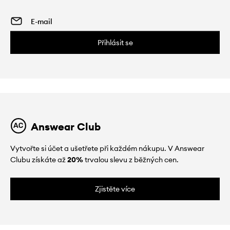
Přihlásit se
Answear Club
Vytvořte si účet a ušetřete při každém nákupu. V Answear
Clubu získáte až
20%
trvalou slevu z běžných cen.
Zjistěte více