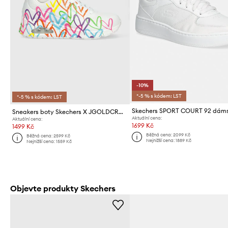
-10%
*-5 % s kódem: LST
*-5 % s kódem: LST
Sneakers boty Skechers X JGOLDCROWN
Aktuální cena:
Aktuální cena:
1699 Kč
1499 Kč
Běžná cena:
2099 Kč
Běžná cena:
2599 Kč
Nejnižší cena:
1889 Kč
Nejnižší cena:
1559 Kč
Objevte produkty Skechers