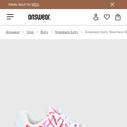
FINAL SALE %!
VÍCE
Ušetřete s Answear Club
Answear
Ona
Boty
Sneakers boty