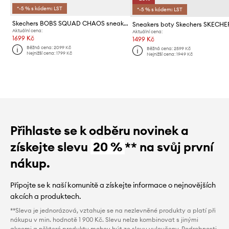
*-5 % s kódem: LST
*-5 % s kódem: LST
Skechers BOBS SQUAD CHAOS sneakers boty dámské
Aktuální cena:
Aktuální cena:
1699 Kč
1499 Kč
Běžná cena:
2099 Kč
Běžná cena:
2599 Kč
Nejnižší cena:
1799 Kč
Nejnižší cena:
1949 Kč
Přihlaste se k odběru novinek a
získejte slevu
20 %
** na svůj první
nákup.
Připojte se k naší komunitě a získejte informace o nejnovějších
akcích a produktech.
**Sleva je jednorázová, vztahuje se na nezlevněné produkty a platí při
nákupu v min. hodnotě 1 900 Kč. Slevu nelze kombinovat s jinými
akcemi a některé produkty mohou být ze slevy vyloučeny. Podrobnosti