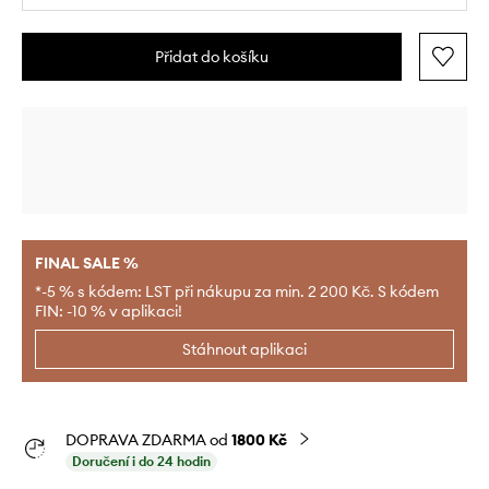
Přidat do košíku
FINAL SALE %
*-5 % s kódem: LST při nákupu za min. 2 200 Kč. S kódem
FIN: -10 % v aplikaci!
Stáhnout aplikaci
DOPRAVA ZDARMA od
1800 Kč
Doručení i do 24 hodin