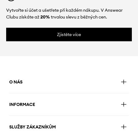
Vytvořte si účet a ušetřete při každém nákupu. V Answear
Clubu získáte až
20%
trvalou slevu z běžných cen.
Zjistěte více
O NÁS
INFORMACE
SLUŽBY ZÁKAZNÍKŮM