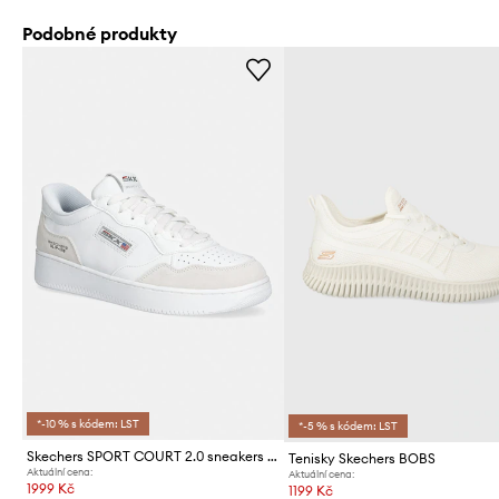
Podobné produkty
*-10 % s kódem: LST
*-5 % s kódem: LST
Skechers SPORT COURT 2.0 sneakers boty dámské
Tenisky Skechers BOBS
Aktuální cena:
Aktuální cena:
1999 Kč
1199 Kč