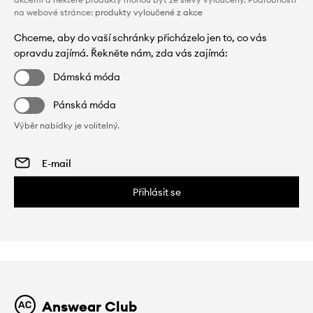
na webové stránce:
produkty vyloučené z akce
Chceme, aby do vaší schránky přicházelo jen to, co vás
opravdu zajímá. Řekněte nám, zda vás zajímá:
Dámská móda
Pánská móda
Výběr nabídky je volitelný.
Přihlásit se
Answear Club