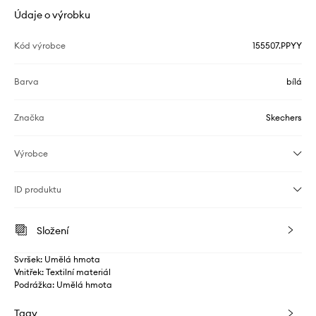
Údaje o výrobku
Kód výrobce
155507.PPYY
Barva
bílá
Značka
Skechers
Výrobce
ID produktu
Složení
Svršek: Umělá hmota
Vnitřek: Textilní materiál
Podrážka: Umělá hmota
Tagy