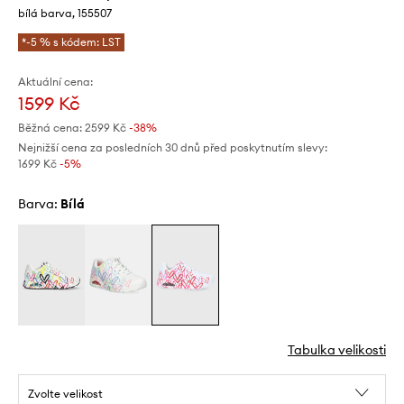
bílá barva, 155507
*-5 % s kódem: LST
Aktuální cena:
1599 Kč
Běžná cena:
2599 Kč
-38%
Nejnižší cena za posledních 30 dnů před poskytnutím slevy:
1699 Kč
 -5%
Barva:
bílá
Tabulka velikosti
Zvolte velikost