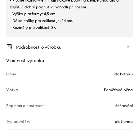
- Ploché tkaničky eliminují tlakové body na klenbě chodidla a
zajišťují dobré padnutí a pohodlí při nošení.
- Výška platformy: 4,5 cm.
- Délka stélky pro velikost je: 24 cm.
- Rozměry pro velikost: 37.
Podrobnosti o výrobku
Vlastnosti výrobku
Obuv
do kotníku
Vložka
Paměťová pěna
Zapínání a nastavení
šněrování
Typ podrážky
platforma