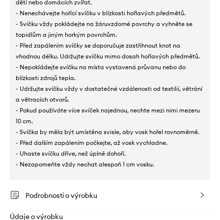
dětí nebo domácích zvířat.
- Nenechávejte hořící svíčku v blízkosti hořlavých předmětů.
- Svíčku vždy pokládejte na žáruvzdorné povrchy a vyhněte se
topidlům a jiným horkým povrchům.
- Před zapálením svíčky se doporučuje zastřihnout knot na
vhodnou délku. Udržujte svíčku mimo dosah hořlavých předmětů.
- Nepokládejte svíčku na místa vystavená průvanu nebo do
blízkosti zdrojů tepla.
- Udržujte svíčku vždy v dostatečné vzdálenosti od textilií, větrání
a větracích otvorů.
- Pokud používáte více svíček najednou, nechte mezi nimi mezeru
10 cm.
- Svíčka by měla být umístěna svisle, aby vosk hořel rovnoměrně.
- Před dalším zapálením počkejte, až vosk vychladne.
- Uhaste svíčku dříve, než úplně dohoří.
- Nezapomeňte vždy nechat alespoň 1 cm vosku.
Podrobnosti o výrobku
Údaje o výrobku