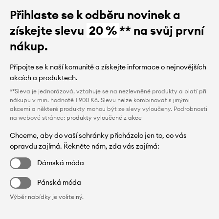
Přihlaste se k odběru novinek a
získejte slevu
20 %
** na svůj první
nákup.
Připojte se k naší komunitě a získejte informace o nejnovějších
akcích a produktech.
**Sleva je jednorázová, vztahuje se na nezlevněné produkty a platí při
nákupu v min. hodnotě 1 900 Kč. Slevu nelze kombinovat s jinými
akcemi a některé produkty mohou být ze slevy vyloučeny. Podrobnosti
na webové stránce:
produkty vyloučené z akce
Chceme, aby do vaší schránky přicházelo jen to, co vás
opravdu zajímá. Řekněte nám, zda vás zajímá:
Dámská móda
Pánská móda
Výběr nabídky je volitelný.