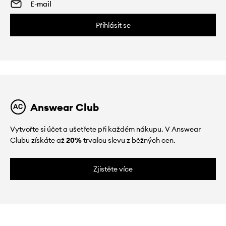
Přihlásit se
Answear Club
Vytvořte si účet a ušetřete při každém nákupu. V Answear
Clubu získáte až
20%
trvalou slevu z běžných cen.
Zjistěte více