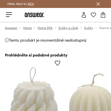
FINAL SALE %!
VÍCE
Ušetřete s Answear Club
Answear
Home
Home SPA
Svíčky a vůně
Svíčky
Tento produkt je momentálně nedostupný
Prohlédněte si podobné produkty