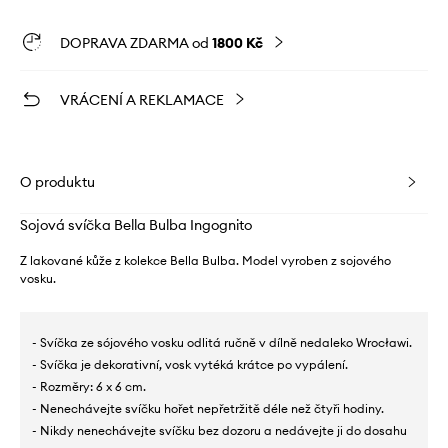
DOPRAVA ZDARMA od
1800 Kč
VRÁCENÍ A REKLAMACE
O produktu
Sojová svíčka Bella Bulba Ingognito
Z lakované kůže z kolekce Bella Bulba. Model vyroben z sojového
vosku.
- Svíčka ze sójového vosku odlitá ručně v dílně nedaleko Wrocławi.
- Svíčka je dekorativní, vosk vytéká krátce po vypálení.
- Rozměry: 6 x 6 cm.
- Nenechávejte svíčku hořet nepřetržitě déle než čtyři hodiny.
- Nikdy nenechávejte svíčku bez dozoru a nedávejte ji do dosahu