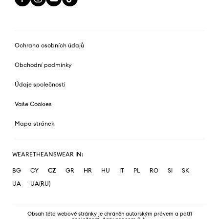
Ochrana osobních údajů
Obchodní podmínky
Údaje společnosti
Vaše Cookies
Mapa stránek
WEARETHEANSWEAR IN:
BG
CY
CZ
GR
HR
HU
IT
PL
RO
SI
SK
UA
UA(RU)
Obsah této webové stránky je chráněn autorským právem a patří