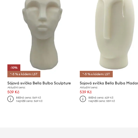
-10%
*-5 % s kódem: LST
*-5 % s kódem: LST
Sójová svíčka Bella Bulba Sculpture
Sojová svíčka Bella Bulba Mad
Aktuální cena:
Aktuální cena:
509 Kč
539 Kč
Běžná cena:
569 Kč
Běžná cena:
629 Kč
Nejnižší cena:
569 Kč
Nejnižší cena:
559 Kč