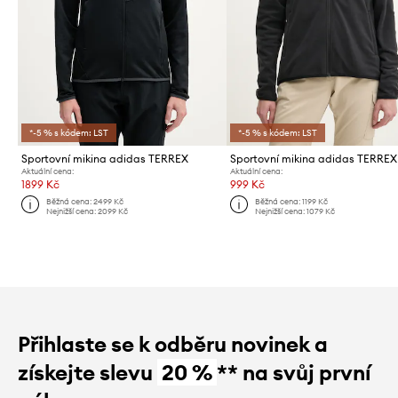
*-5 % s kódem: LST
*-5 % s kódem: LST
Sportovní mikina adidas TERREX
Aktuální cena:
Aktuální cena:
1899 Kč
999 Kč
Běžná cena:
2499 Kč
Běžná cena:
1199 Kč
Nejnižší cena:
2099 Kč
Nejnižší cena:
1079 Kč
Přihlaste se k odběru novinek a
získejte slevu
20 %
** na svůj první