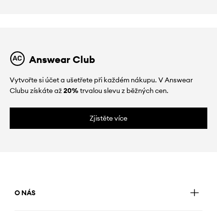
Answear Club
Vytvořte si účet a ušetřete při každém nákupu. V Answear
Clubu získáte až
20%
trvalou slevu z běžných cen.
Zjistěte více
O NÁS