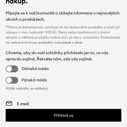
nákup.
Připojte se k naší komunitě a získejte informace o nejnovějších
akcích a produktech.
**Sleva je jednorázová, vztahuje se na nezlevněné produkty a platí při
nákupu v min. hodnotě 1 900 Kč. Slevu nelze kombinovat s jinými
akcemi a některé produkty mohou být ze slevy vyloučeny. Podrobnosti
na webové stránce:
produkty vyloučené z akce
Chceme, aby do vaší schránky přicházelo jen to, co vás
opravdu zajímá. Řekněte nám, zda vás zajímá:
Dámská móda
Pánská móda
Výběr nabídky je volitelný.
Přihlásit se