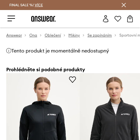
FINAL SALE %!
VÍCE
Ušetřete s Answear Club
Answear
Ona
Oblečení
Mikiny
Se zapínáním
Tento produkt je momentálně nedostupný
Prohlédněte si podobné produkty