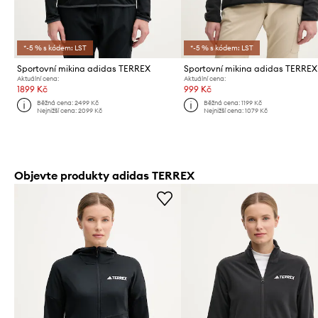
*-5 % s kódem: LST
*-5 % s kódem: LST
Sportovní mikina adidas TERREX
Aktuální cena:
Aktuální cena:
1899 Kč
999 Kč
Běžná cena:
2499 Kč
Běžná cena:
1199 Kč
Nejnižší cena:
2099 Kč
Nejnižší cena:
1079 Kč
Objevte produkty adidas TERREX