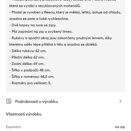
která se vyrábí z recyklovaných materiálů.
- Model je vyroben z fleecu, který je měkký, lehký, izoluje od chladu,
snadno se pere a také rychleschne.
- Dvě kapsy na ruce se zipy.
- Má zapínání na zip a zvýšený límec.
- Rukávy a spodní okraj jsou zakončeny pružným lemem, díky
kterému oděv lépe přiléhá k tělu a snadno se obléká.
- Délka rukávu: 62 cm.
- Přední délka 62 cm.
- Zadní délka: 69 cm.
- Šířka v podpaží: 48 cm.
- Šířka v ramenou: 44,5 cm.
- Rozměry pro velikost: S.
Podrobnosti o výrobku
Vlastnosti výrobku
Zapínání
na zip