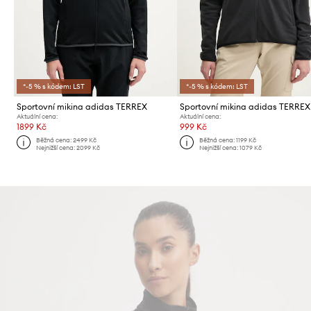
*-5 % s kódem: LST
*-5 % s kódem: LST
Sportovní mikina adidas TERREX
Aktuální cena:
Aktuální cena:
1899 Kč
999 Kč
Běžná cena:
2499 Kč
Běžná cena:
1199 Kč
Nejnižší cena:
2099 Kč
Nejnižší cena:
1079 Kč