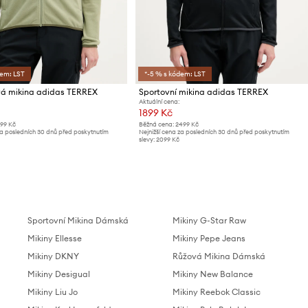
dem: LST
*-5 % s kódem: LST
á mikina adidas TERREX
Sportovní mikina adidas TERREX
Aktuální cena:
1899 Kč
299 Kč
Běžná cena:
2499 Kč
za posledních 30 dnů před poskytnutím
Nejnižší cena za posledních 30 dnů před poskytnutím
slevy:
2099 Kč
Sportovní Mikina Dámská
Mikiny G-Star Raw
Mikiny Ellesse
Mikiny Pepe Jeans
Mikiny DKNY
Růžová Mikina Dámská
Mikiny Desigual
Mikiny New Balance
Mikiny Liu Jo
Mikiny Reebok Classic