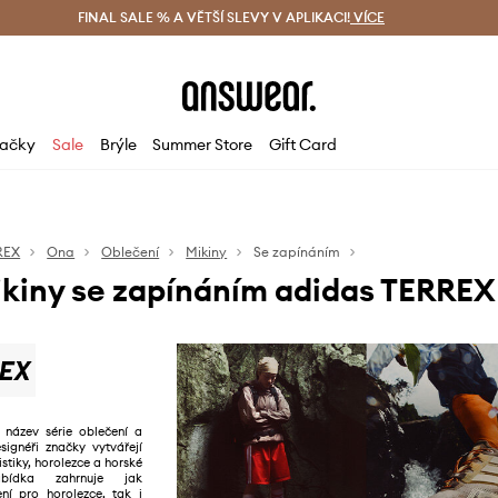
ácení zdarma (od 1800 Kč)
FINAL SALE % A VĚTŠÍ SLEVY V APLIKACI!
Doručení i do 24 h
VÍCE
Ušetřete s 
ačky
Sale
Brýle
Summer Store
Gift Card
REX
Ona
Oblečení
Mikiny
Se zapínáním
kiny se zapínáním adidas TERREX
e název série oblečení a
signéři značky vytvářejí
stiky, horolezce a horské
abídka zahrnuje jak
ení pro horolezce, tak i