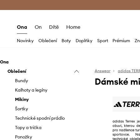
Premium Fashion Benefits
Doručení a vr
Ona
On
Dítě
Home
Novinky
Oblečení
Boty
Doplňky
Sport
Prémium
Zn
Ona
Oblečení
Answear
adidas TER
Dámské mi
Bundy
Kalhoty a legíny
Mikiny
Šortky
Technické spodní prádlo
adidas Terrex j
obuvi, kterou de
Topy a trička
pro nadšence turi
sportovce. N
Ponožky
technické obleč