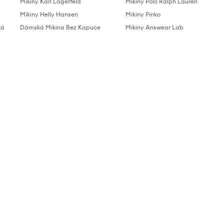
Mikiny Karl Lagerfeld
Mikiny Polo Ralph Lauren
Mikiny Helly Hansen
Mikiny Pinko
ká
Dámská Mikina Bez Kapuce
Mikiny Answear Lab