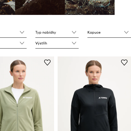
Typ nabídky
Kapuce
Výstřih