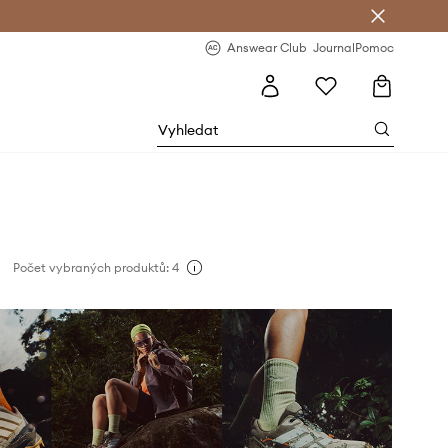
Answear Club
- 20 % na první objednávku
Answear Club
Journal
Pomoc
Počet vybraných produktů: 4