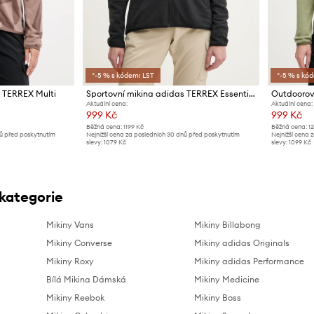
*-5 % s kódem: LST
*-5 % s kó
s TERREX Multi
Sportovní mikina adidas TERREX Essentials
Outdoorov
Aktuální cena:
Aktuální cena:
999 Kč
999 Kč
Běžná cena:
1199 Kč
Běžná cena:
1
nů před poskytnutím
Nejnižší cena za posledních 30 dnů před poskytnutím
Nejnižší cena 
slevy:
1079 Kč
slevy:
1099 Kč
 kategorie
Mikiny Vans
Mikiny Billabong
Mikiny Converse
Mikiny adidas Originals
Mikiny Roxy
Mikiny adidas Performance
Bílá Mikina Dámská
Mikiny Medicine
Mikiny Reebok
Mikiny Boss