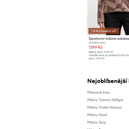
*-5 % s kódem: LST
Sportovní mikina adida
Aktuální cena:
1399 Kč
Běžná cena:
1799 Kč
Nejnižší cena za posledních 30 d
slevy:
1419 Kč
Nejoblíbenější
Mikinové šaty
Mikiny Tommy Hilfiger
Mikiny Under Armour
Mikiny Gant
Mikiny Gap