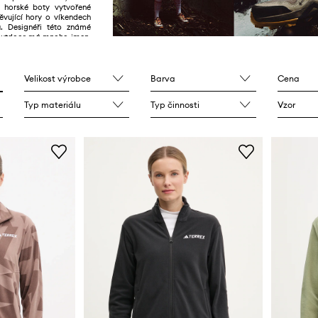
 horské boty vytvořené
těvující hory o víkendech
. Designéři této známé
 outdoor má mnoho jmen,
rzálnost kolekce jedním z
stických znaků.
Velikost výrobce
Barva
Cena
Typ materiálu
Typ činnosti
Vzor