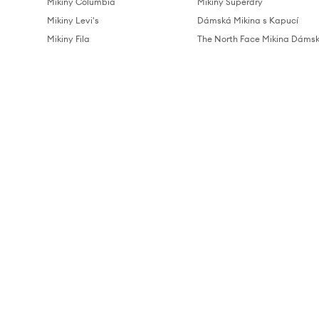
Mikiny Columbia
Mikiny Superdry
Mikiny Levi's
Dámská Mikina s Kapucí
Mikiny Fila
The North Face Mikina Dáms