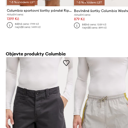
*-5 % s kódem: LST
*-5 % s kódem: LST
Columbia sportovní šortky pánské Riptide Retro
Aktuální cena:
Aktuální cena:
1399 Kč
879 Kč
Běžná cena:
1799 Kč
Běžná cena:
1059 Kč
Nejnižší cena:
1499 Kč
Nejnižší cena:
899 Kč
Objevte produkty Columbia