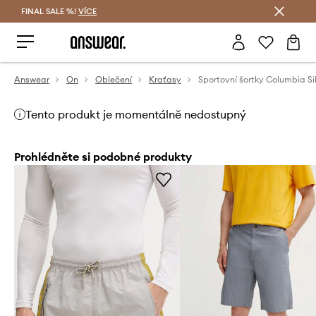
FINAL SALE %!
VÍCE
Ušetřete s Answear Club
Answear
On
Oblečení
Kraťasy
Tento produkt je momentálně nedostupný
Prohlédněte si podobné produkty