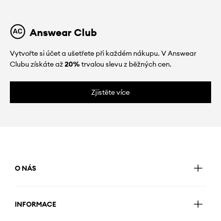
Answear Club
Vytvořte si účet a ušetřete při každém nákupu. V Answear
Clubu získáte až
20%
trvalou slevu z běžných cen.
Zjistěte více
O NÁS
INFORMACE