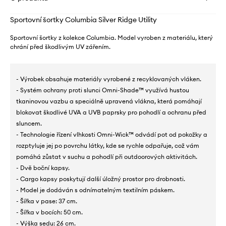
Sportovní šortky Columbia Silver Ridge Utility
Sportovní šortky z kolekce Columbia. Model vyroben z materiálu, který
chrání před škodlivým UV zářením.
- Výrobek obsahuje materiály vyrobené z recyklovaných vláken.
- Systém ochrany proti slunci Omni-Shade™ využívá hustou
tkaninovou vazbu a speciálně upravená vlákna, která pomáhají
blokovat škodlivé UVA a UVB paprsky pro pohodlí a ochranu před
sluncem.
- Technologie řízení vlhkosti Omni-Wick™ odvádí pot od pokožky a
rozptyluje jej po povrchu látky, kde se rychle odpařuje, což vám
pomáhá zůstat v suchu a pohodlí při outdoorových aktivitách.
- Dvě boční kapsy.
- Cargo kapsy poskytují další úložný prostor pro drobnosti.
- Model je dodáván s odnímatelným textilním páskem.
- Šířka v pase: 37 cm.
- Šířka v bocích: 50 cm.
- Výška sedu: 26 cm.