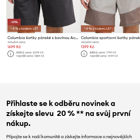
-10%
*-5 % s kódem: LST
*-5 % s kódem: LST
Columbia šortky pánské s bavlnou Acker Rock
Aktuální cena:
Aktuální cena:
1699 Kč
1399 Kč
Běžná cena:
2099 Kč
Běžná cena:
1799 Kč
Nejnižší cena:
1889 Kč
Nejnižší cena:
1499 Kč
Přihlaste se k odběru novinek a
získejte slevu
20 %
** na svůj první
nákup.
Připojte se k naší komunitě a získejte informace o nejnovějších