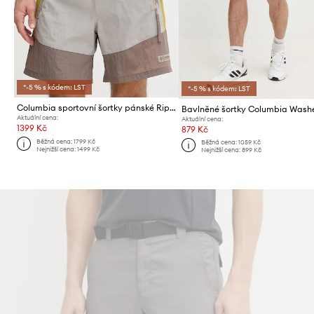
*-5 % s kódem: LST
*-5 % s kódem: LST
Columbia sportovní šortky pánské Riptide Retro
Aktuální cena:
Aktuální cena:
1399 Kč
879 Kč
Běžná cena:
1799 Kč
Běžná cena:
1059 Kč
Nejnižší cena:
1499 Kč
Nejnižší cena:
899 Kč