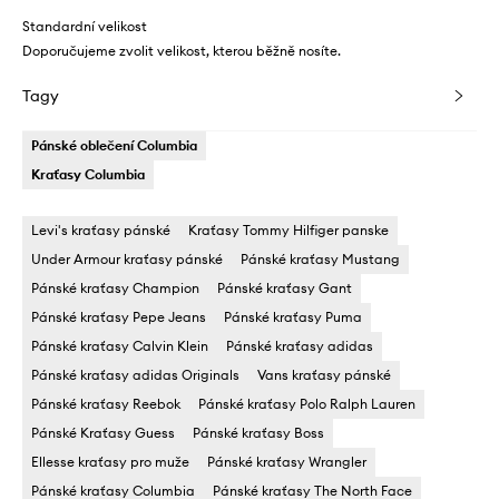
Standardní velikost
Doporučujeme zvolit velikost, kterou běžně nosíte.
Tagy
Pánské oblečení Columbia
Kraťasy Columbia
Levi's kraťasy pánské
Kraťasy Tommy Hilfiger panske
Under Armour kraťasy pánské
Pánské kraťasy Mustang
Pánské kraťasy Champion
Pánské kraťasy Gant
Pánské kraťasy Pepe Jeans
Pánské kraťasy Puma
Pánské kraťasy Calvin Klein
Pánské kraťasy adidas
Pánské kraťasy adidas Originals
Vans kraťasy pánské
Pánské kraťasy Reebok
Pánské kraťasy Polo Ralph Lauren
Pánské Kraťasy Guess
Pánské kraťasy Boss
Ellesse kraťasy pro muže
Pánské kraťasy Wrangler
Pánské kraťasy Columbia
Pánské kraťasy The North Face