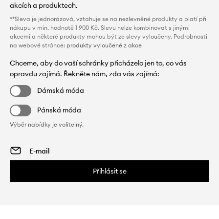
akcích a produktech.
**Sleva je jednorázová, vztahuje se na nezlevněné produkty a platí při
nákupu v min. hodnotě 1 900 Kč. Slevu nelze kombinovat s jinými
akcemi a některé produkty mohou být ze slevy vyloučeny. Podrobnosti
na webové stránce:
produkty vyloučené z akce
Chceme, aby do vaší schránky přicházelo jen to, co vás
opravdu zajímá. Řekněte nám, zda vás zajímá:
Dámská móda
Pánská móda
Výběr nabídky je volitelný.
Přihlásit se