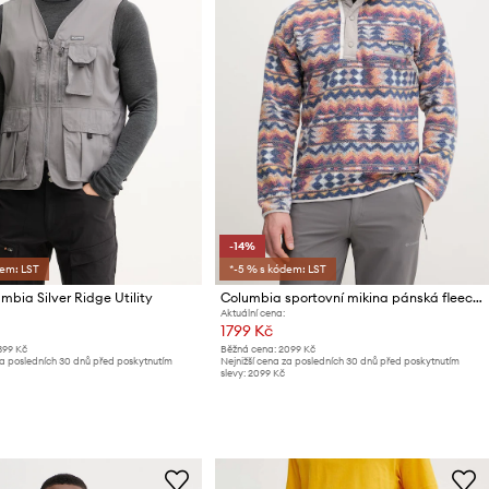
-14%
dem: LST
*-5 % s kódem: LST
mbia Silver Ridge Utility
Columbia sportovní mikina pánská fleecová Helvetia
Aktuální cena:
1799 Kč
399 Kč
Běžná cena:
2099 Kč
za posledních 30 dnů před poskytnutím
Nejnižší cena za posledních 30 dnů před poskytnutím
slevy:
2099 Kč