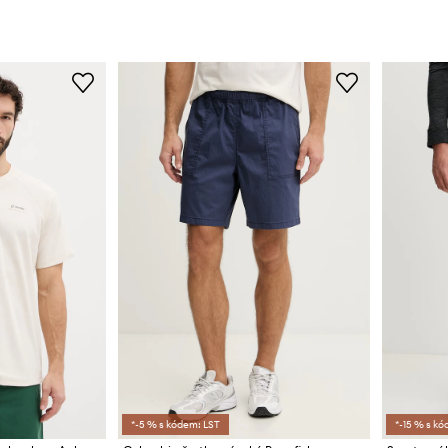
*-5 % s kódem: LST
*-15 % s kó