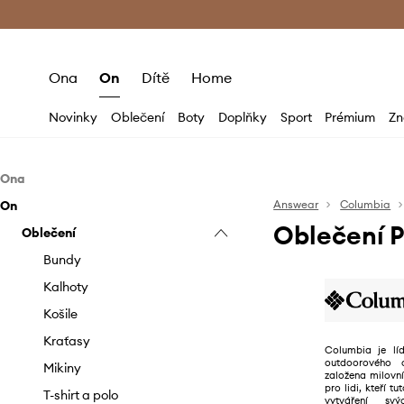
Premium Fashion Benefits
Doručení a vr
Ona
On
Dítě
Home
Novinky
Oblečení
Boty
Doplňky
Sport
Prémium
Zn
Ona
On
Oblečení
Answear
Columbia
Oblečení 
Boty
Oblečení
Bundy
Doplňky
Halenky a košile
Trekingová obuv
Bundy
Kabáty
Papuče
Batohy
Kalhoty
Kalhoty a legíny
Sandály a pantofle
Čepice a klobouky
Košile
Mikiny
Sněhule
Kabelky
Kraťasy
Columbia je lí
outdoorového 
Sukně
Sneakers boty
Láhve a termosky
Mikiny
založena milovn
pro lidi, kteří tu
Šortky
Šály a šátky
T-shirt a polo
vytváření svý