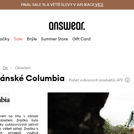
ácení zdarma (od 1800 Kč)
FINAL SALE % A VĚTŠÍ SLEVY V APLIKACI!
Doručení i do 24 h
VÍCE
Ušetřete s 
ačky
Sale
Brýle
Summer Store
Gift Card
On
Oblečení
Pánské Columbia
Počet vybraných produktů: 473
drem na trhu v oblasti
oblečení. Značka byla
íky outdoorových aktivit
to vášeň sdílejí. Značka k
ch projektů využívá