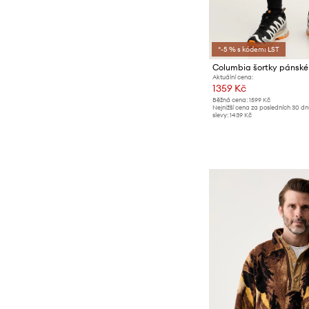
*-5 % s kódem: LST
Columbia šortky pánské
Aktuální cena:
1359 Kč
Běžná cena:
1599 Kč
Nejnižší cena za posledních 30 d
slevy:
1439 Kč