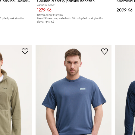
Columbia tričko pánské s bavlnou Acker Rock
Columbia šortky pánské Bonefish
Aktuální cena:
1279 Kč
2099 Kč
Běžná cena:
1499 Kč
nů před poskytnutím
Nejnižší cena za posledních 30 dnů před poskytnutím
slevy:
1349 Kč