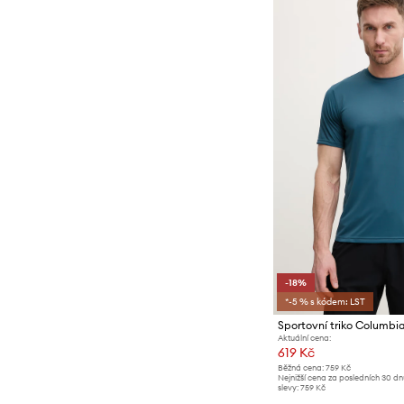
-18%
*-5 % s kódem: LST
Sportovní triko Columbi
Aktuální cena:
619 Kč
Běžná cena:
759 Kč
Nejnižší cena za posledních 30 d
slevy:
759 Kč