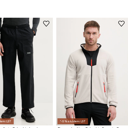
dem: LST
*-5 % s kódem: LST