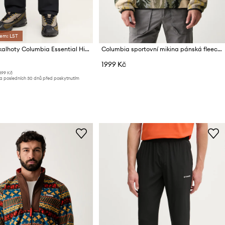
dem: LST
Sportovní kalhoty Columbia Essential Hike
Columbia sportovní mikina pánská fleecová Helvetia
1999 Kč
399 Kč
za posledních 30 dnů před poskytnutím