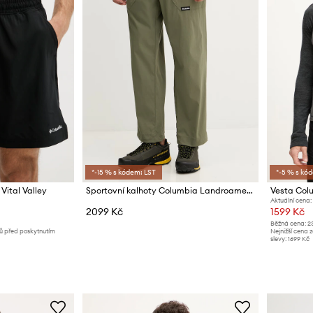
*-15 % s kódem: LST
*-5 % s kó
Vital Valley
Sportovní kalhoty Columbia Landroamer Scout
Vesta Colu
Aktuální cena:
2099 Kč
1599 Kč
Běžná cena:
2
nů před poskytnutím
Nejnižší cena 
slevy:
1699 Kč