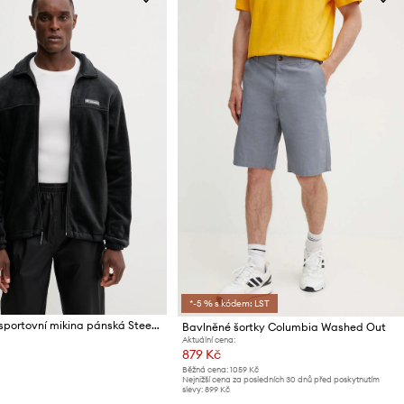
*-5 % s kódem: LST
Columbia sportovní mikina pánská Steens Mountain
Bavlněné šortky Columbia Washed Out
Aktuální cena:
879 Kč
Běžná cena:
1059 Kč
Nejnižší cena za posledních 30 dnů před poskytnutím
slevy:
899 Kč