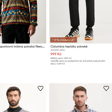
*-5 % s kódem: LST
Columbia sportovní mikina pánská fleecová Sequoia Grove
Columbia tepláky pánské
Aktuální cena:
999 Kč
Běžná cena:
1399 Kč
Nejnižší cena za posledních 30 dnů před poskytnutím
slevy:
1039 Kč