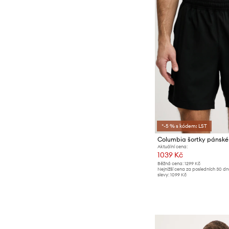
*-5 % s kódem: LST
Columbia šortky pánské 
Aktuální cena:
1039 Kč
Běžná cena:
1299 Kč
Nejnižší cena za posledních 30 d
slevy:
1099 Kč