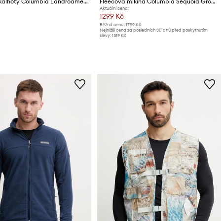
Sportovní kalhoty Columbia Landroamer Scout
Fleecová mikina Columbia Sequoia Grove
Aktuální cena:
1299 Kč
Běžná cena:
1799 Kč
Nejnižší cena za posledních 30 dnů před poskytnutím
slevy:
1319 Kč