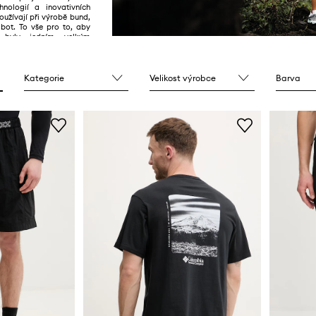
chnologií a inovativních
používají při výrobě bund,
 bot. To vše pro to, aby
u byly jedním velkým
Kategorie
Velikost výrobce
Barva