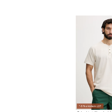
*-5 % s kódem: LST