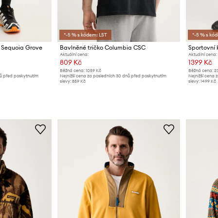
*-5 % s kódem: LST
*-5 % s kó
 Sequoia Grove
Bavlněné tričko Columbia CSC
Aktuální cena:
Aktuální cena:
809 Kč
1399 Kč
Běžná cena:
1059 Kč
Běžná cena:
2
nů před poskytnutím
Nejnižší cena za posledních 30 dnů před poskytnutím
Nejnižší cena 
slevy:
859 Kč
slevy:
1499 Kč