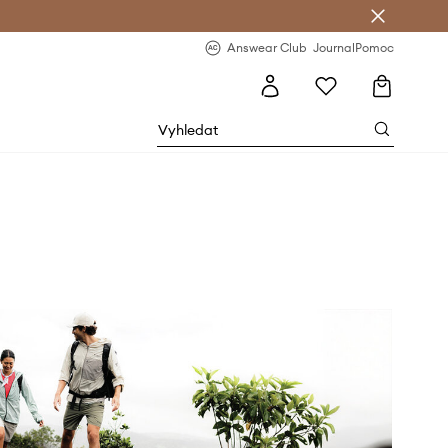
Answear Club
- 20 % na první objednávku
Answear Club
Journal
Pomoc