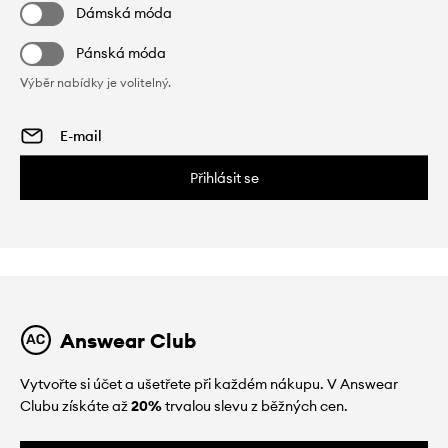
Dámská móda
Pánská móda
Výběr nabídky je volitelný.
Přihlásit se
Answear Club
Vytvořte si účet a ušetřete při každém nákupu. V Answear
Clubu získáte až
20%
trvalou slevu z běžných cen.