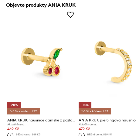
Objevte produkty ANIA KRUK
-20%
-18%
*-5 % s kódem: LST
*-5 % s kódem: LST
ANIA KRUK náušnice dámské z pozlaceného stříbra s Kubickým zirkonem ROCK IT
Aktuální cena:
Aktuální cena:
469 Kč
479 Kč
Běžná cena:
589 Kč
Běžná cena:
589 Kč