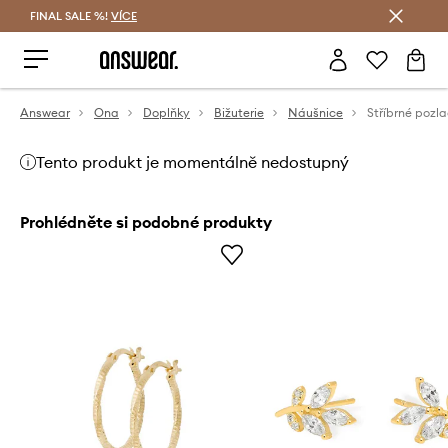
FINAL SALE %!
VÍCE
Ušetřete s Answear Club
Answear
Ona
Doplňky
Bižuterie
Náušnice
Tento produkt je momentálně nedostupný
Prohlédněte si podobné produkty