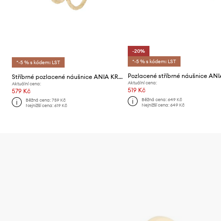
-20%
*-5 % s kódem: LST
*-5 % s kódem: LST
Stříbrné pozlacené náušnice ANIA KRUK Trendy
Aktuální cena:
Aktuální cena:
519 Kč
579 Kč
Běžná cena:
649 Kč
Běžná cena:
759 Kč
Nejnižší cena:
649 Kč
Nejnižší cena:
619 Kč