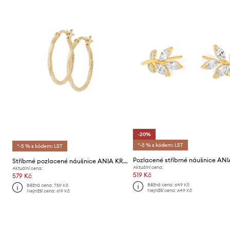
-20%
*-5 % s kódem: LST
*-5 % s kódem: LST
Stříbrné pozlacené náušnice ANIA KRUK Trendy
Aktuální cena:
Aktuální cena:
519 Kč
579 Kč
Běžná cena:
649 Kč
Běžná cena:
759 Kč
Nejnižší cena:
649 Kč
Nejnižší cena:
619 Kč