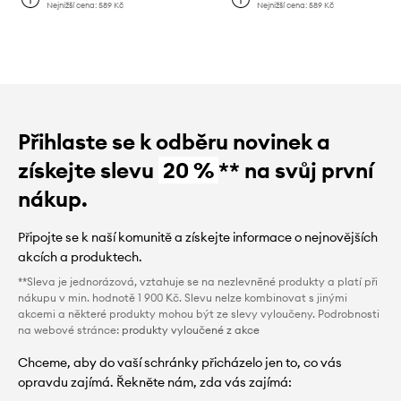
Nejnižší cena:
589 Kč
Nejnižší cena:
589 Kč
Přihlaste se k odběru novinek a
získejte slevu
20 %
** na svůj první
nákup.
Připojte se k naší komunitě a získejte informace o nejnovějších
akcích a produktech.
**Sleva je jednorázová, vztahuje se na nezlevněné produkty a platí při
nákupu v min. hodnotě 1 900 Kč. Slevu nelze kombinovat s jinými
akcemi a některé produkty mohou být ze slevy vyloučeny. Podrobnosti
na webové stránce:
produkty vyloučené z akce
Chceme, aby do vaší schránky přicházelo jen to, co vás
opravdu zajímá. Řekněte nám, zda vás zajímá: