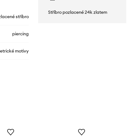
Stříbro pozlacené 24k zlatem
lacené stříbro
piercing
trické motivy
SRUKS2570Z
zlatá
ANIA KRUK