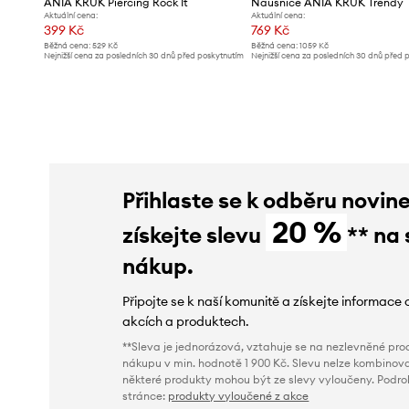
ANIA KRUK Piercing Rock It
Náušnice ANIA KRUK Trendy
Aktuální cena:
Aktuální cena:
399 Kč
769 Kč
Běžná cena:
529 Kč
Běžná cena:
1059 Kč
Nejnižší cena za posledních 30 dnů před poskytnutím
Nejnižší cena za posledních 30 dnů před 
slevy:
429 Kč
slevy:
809 Kč
Přihlaste se k odběru novin
20 %
získejte slevu
** na 
nákup.
Připojte se k naší komunitě a získejte informace 
akcích a produktech.
**Sleva je jednorázová, vztahuje se na nezlevněné prod
nákupu v min. hodnotě 1 900 Kč. Slevu nelze kombinova
některé produkty mohou být ze slevy vyloučeny. Podr
stránce:
produkty vyloučené z akce