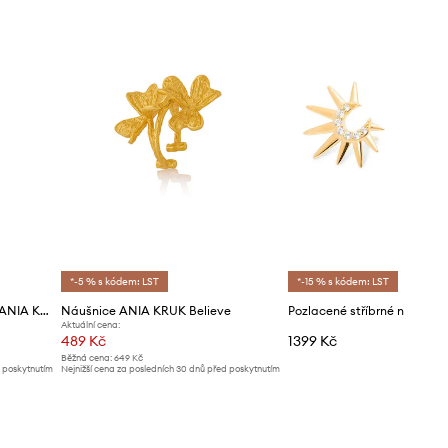
*-5 % s kódem: LST
*-15 % s kódem: LST
Pozlacené stříbrné náušnice ANIA KRUK ROCK IT
Náušnice ANIA KRUK Believe
Aktuální cena:
489 Kč
1399 Kč
Běžná cena:
649 Kč
d poskytnutím
Nejnižší cena za posledních 30 dnů před poskytnutím
slevy:
519 Kč