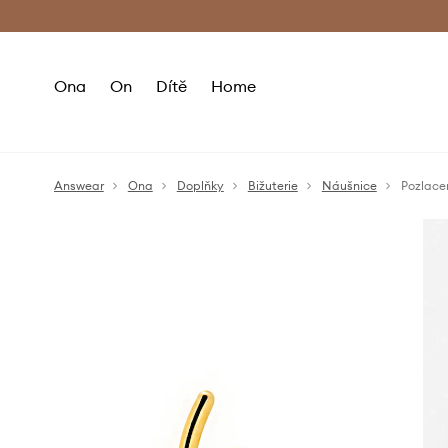
Premium Fashion Benefits
Doručení a vr
Ona
On
Dítě
Home
Answear
Ona
Doplňky
Bižuterie
Náušnice
Pozlace