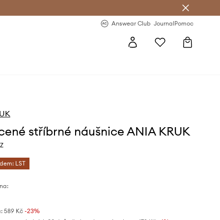
Answear Club
- 20 % na první objednávku
Answear Club
Journal
Pomoc
RUK
cené stříbrné náušnice ANIA KRUK
Z
ódem: LST
na:
:
589 Kč
-23%