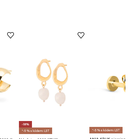
-18%
*-5 % s kódem: LST
*-5 % s kódem: LST