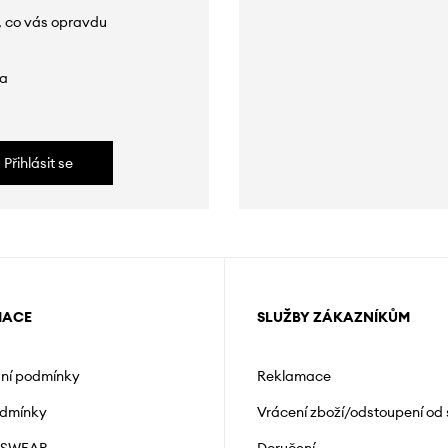
, co vás opravdu
da
Přihlásit se
MACE
SLUŽBY ZÁKAZNÍKŮM
ní podmínky
Reklamace
odmínky
Vrácení zboží/odstoupení od