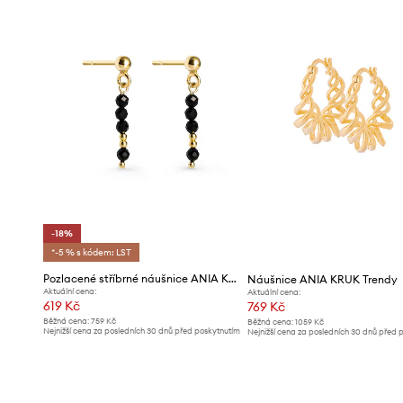
-18%
*-5 % s kódem: LST
Pozlacené stříbrné náušnice ANIA KRUK SUMMER
Náušnice ANIA KRUK Trendy
Aktuální cena:
Aktuální cena:
619 Kč
769 Kč
Běžná cena:
759 Kč
Běžná cena:
1059 Kč
Nejnižší cena za posledních 30 dnů před poskytnutím
Nejnižší cena za posledních 30 dnů před 
slevy:
759 Kč
slevy:
809 Kč