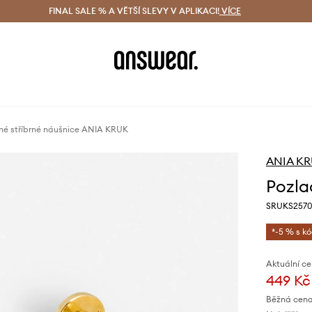
ácení zdarma (od 1800 Kč)
FINAL SALE % A VĚTŠÍ SLEVY V APLIKACI!
Doručení i do 24 h
VÍCE
Ušetřete s 
né stříbrné náušnice ANIA KRUK
ANIA K
Pozla
SRUKS2570
*-5 % s k
Aktuální ce
449 Kč
Běžná cena