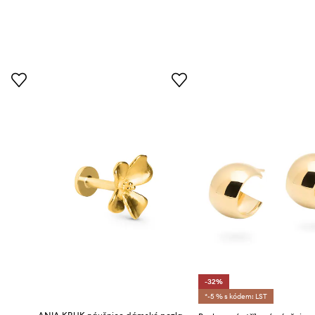
-32%
*-5 % s kódem: LST