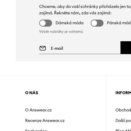
Chceme, aby do vaší schránky přicházelo jen to
zajímá. Řekněte nám, zda vás zajímá:
Dámská móda
Pánská mó
Výběr nabídky je volitelný.
O NÁS
INFOR
O Answear.cz
Obchod
Recenze Answear.cz
Další p