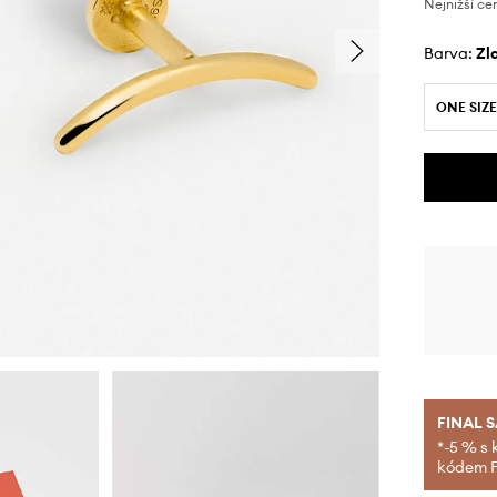
Nejnižší ce
Barva:
z
ONE SIZE
FINAL 
*-5 % s 
kódem FI