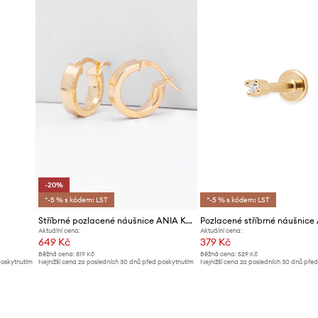
Výrobce
ID produktu
-20%
*-5 % s kódem: LST
*-5 % s kódem: LST
Stříbrné pozlacené náušnice ANIA KRUK TRENDY
Aktuální cena:
Aktuální cena:
649 Kč
379 Kč
Běžná cena:
819 Kč
Běžná cena:
529 Kč
poskytnutím
Nejnižší cena za posledních 30 dnů před poskytnutím
Nejnižší cena za posledních 30 dnů pře
slevy:
819 Kč
slevy:
399 Kč