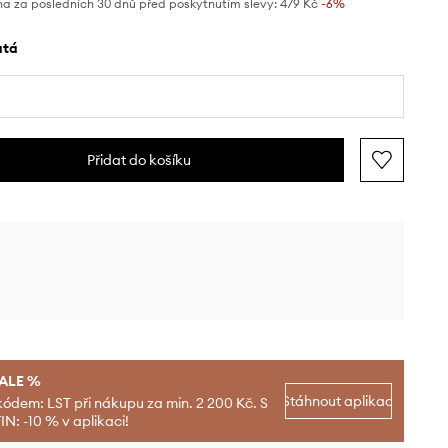
na za posledních 30 dnů před poskytnutím slevy:
479 Kč
 -6%
latá
Přidat do košíku
SALE %
Stáhnout aplikaci
kódem: LST při nákupu za min. 2 200 Kč. S
N: -10 % v aplikaci!