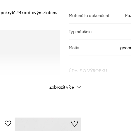
, pokryté 24karátovým zlatem.
Materiál a dokončení
Poz
Typ náušnic
Motiv
geome
ÚDAJE O VÝROBKU
Zobrazit více
Kód výrobce
Barva
Značka