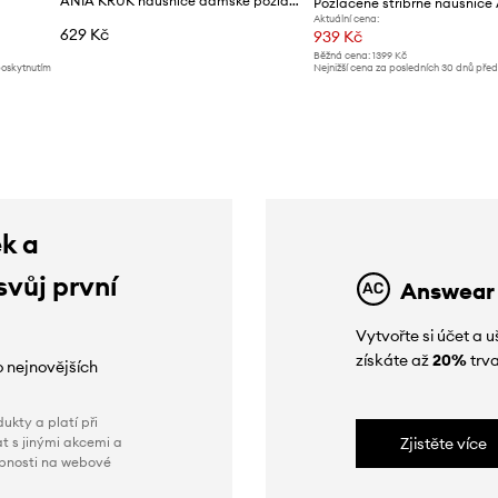
ANIA KRUK náušnice dámské pozlacené stříbrné ROCK IT
Aktuální cena:
629 Kč
939 Kč
Běžná cena:
1399 Kč
poskytnutím
Nejnižší cena za posledních 30 dnů pře
slevy:
1399 Kč
ek a
svůj první
Answear
Vytvořte si účet a
získáte až
20%
trva
o nejnovějších
ukty a platí při
t s jinými akcemi a
Zjistěte více
obnosti na webové