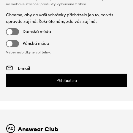
na webové stránce:
produkty vyloučené z akce
Chceme, aby do vaší schránky přicházelo jen to, co vás
opravdu zajímá. Řekněte nám, zda vás zajímá:
Dámská móda
Pánská móda
Výběr nabídky je volitelný.
Přihlásit se
Answear Club