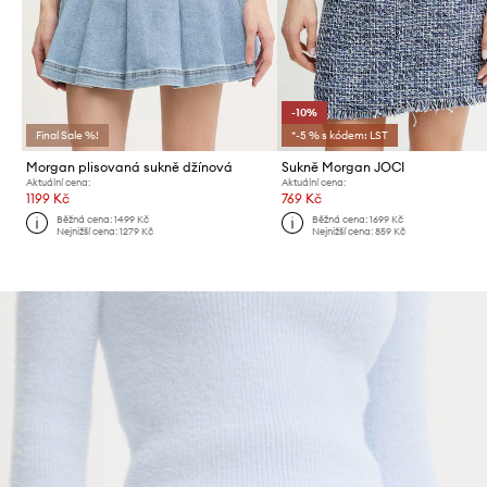
-10%
Final Sale %!
*-5 % s kódem: LST
Morgan plisovaná sukně džínová
Sukně Morgan JOCI
Aktuální cena:
Aktuální cena:
1199 Kč
769 Kč
Běžná cena:
1499 Kč
Běžná cena:
1699 Kč
Nejnižší cena:
1279 Kč
Nejnižší cena:
859 Kč