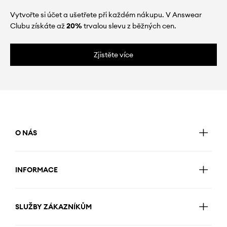
Vytvořte si účet a ušetřete při každém nákupu. V Answear
Clubu získáte až
20%
trvalou slevu z běžných cen.
Zjistěte více
O NÁS
INFORMACE
SLUŽBY ZÁKAZNÍKŮM