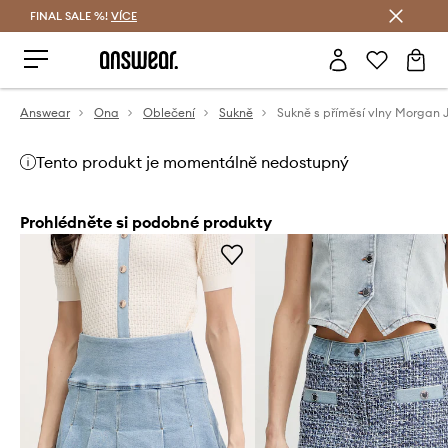
FINAL SALE %!
VÍCE
Ušetřete s Answear Club
Answear
Ona
Oblečení
Sukně
Sukně s příměsí vlny Morgan J
Tento produkt je momentálně nedostupný
Prohlédněte si podobné produkty