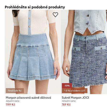
Prohlédněte si podobné produkty
-10%
Final Sale %!
*-5 % s kódem: LST
Morgan plisovaná sukně džínová
Sukně Morgan JOCI
Aktuální cena:
Aktuální cena:
1199 Kč
769 Kč