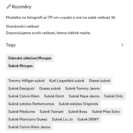
Rozměry
Modelka na fotografii je 179 cm vysoká a má na sobě velikost 36
Standardní velikost
Doporučujeme zvolit velikost, kterou běžně nosíte.
Tagy
Dámské oblečení Morgan
Sukně Morgan
Tommy Hilfiger sukně
Karl Lagerfeld sukně
Diesel sukně
Sukně Desigual
Guess sukně
Sukně Tommy Jeans
Sukně Calvin Klein
Sukně Gant
Sukně Pepe Jeans
Sukně Only
Sukně adidas Performance
Sukně adidas Originals
Sukně Medicine
Sukně Twinset
Sukně Boss
Sukně Miss Sixty
Sukně Marciano Guess
Sukně Liu Jo
Sukně DKNY
Sukně Calvin Klein Jeans