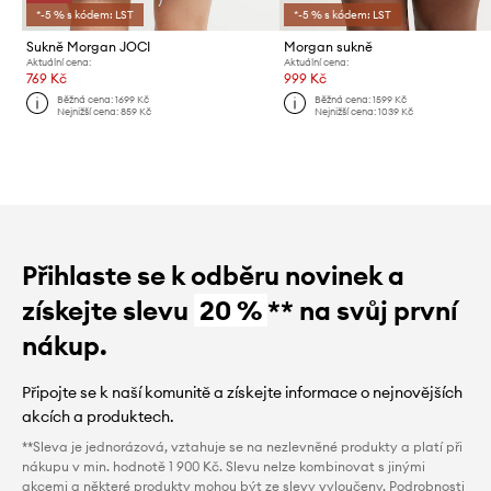
*-5 % s kódem: LST
*-5 % s kódem: LST
Sukně Morgan JOCI
Morgan sukně
Aktuální cena:
Aktuální cena:
769 Kč
999 Kč
Běžná cena:
1699 Kč
Běžná cena:
1599 Kč
Nejnižší cena:
859 Kč
Nejnižší cena:
1039 Kč
Přihlaste se k odběru novinek a
získejte slevu
20 %
** na svůj první
nákup.
Připojte se k naší komunitě a získejte informace o nejnovějších
akcích a produktech.
**Sleva je jednorázová, vztahuje se na nezlevněné produkty a platí při
nákupu v min. hodnotě 1 900 Kč. Slevu nelze kombinovat s jinými
akcemi a některé produkty mohou být ze slevy vyloučeny. Podrobnosti