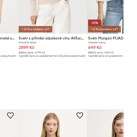
-12%
*-10 % s kódem: LST
*-5 % s kódem: LST
United Colors of Benetton dámské se lnem
Svetr s příměsí alpakové vlny AllSaints
Svetr Morgan MJAD
Aktuální cena:
Aktuální cena:
2899 Kč
649 Kč
Běžná cena:
6799 Kč
Běžná cena:
1399 Kč
d poskytnutím
Nejnižší cena za posledních 30 dnů před poskytnutím
Nejnižší cena za posledních 30 dnů př
slevy:
3099 Kč
slevy:
739 Kč