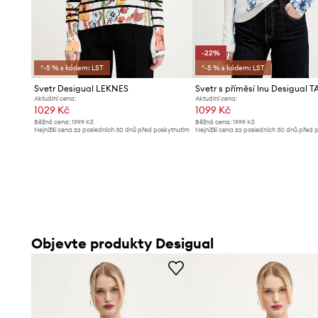
-22%
*-5 % s kódem: LST
*-5 % s kódem: LST
Svetr Desigual LEKNES
Aktuální cena:
Aktuální cena:
1029 Kč
1099 Kč
Běžná cena:
1999 Kč
Běžná cena:
1999 Kč
Nejnižší cena za posledních 30 dnů před poskytnutím
Nejnižší cena za posledních 30 dnů před 
slevy:
1099 Kč
slevy:
1419 Kč
Objevte produkty Desigual