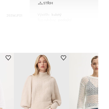
STŘIH
Výstřih
:
kulatý
25SWJF01
Typ rukávu
:
padající
bílá
ROZMĚRY
Desigual
Modelka na fotografii je 176 cm
vysoká a má na sobě velikost S
Standardní velikost
Doporučujeme zvolit velikost, kterou
běžně nosíte.
Tabulka velikosti