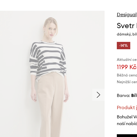
Desigual
Svet
dámský, bíl
-14%
Aktuální ce
1199 Kč
Běžná cena
Nejnižší ce
Barva:
bí
Produkt 
Bohužel V
naší nabí