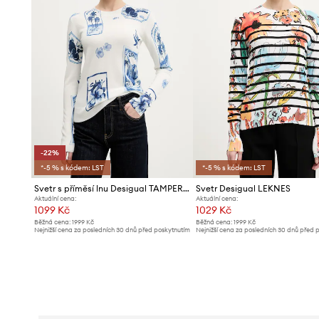
-22%
*-5 % s kódem: LST
*-5 % s kódem: LST
Svetr s příměsí lnu Desigual TAMPERE
Svetr Desigual LEKNES
Aktuální cena:
Aktuální cena:
1099 Kč
1029 Kč
Běžná cena:
1999 Kč
Běžná cena:
1999 Kč
Nejnižší cena za posledních 30 dnů před poskytnutím
Nejnižší cena za posledních 30 dnů před 
slevy:
1419 Kč
slevy:
1099 Kč