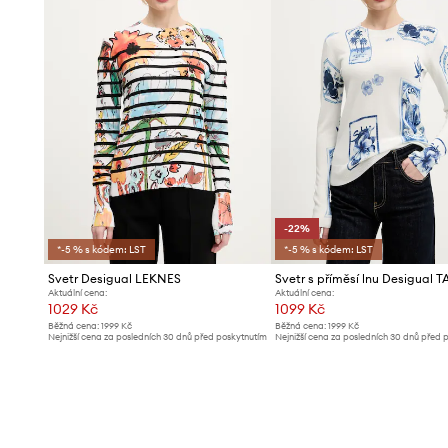
-22%
*-5 % s kódem: LST
*-5 % s kódem: LST
Svetr Desigual LEKNES
Aktuální cena:
Aktuální cena:
1029 Kč
1099 Kč
Běžná cena:
1999 Kč
Běžná cena:
1999 Kč
Nejnižší cena za posledních 30 dnů před poskytnutím
Nejnižší cena za posledních 30 dnů před 
slevy:
1099 Kč
slevy:
1419 Kč