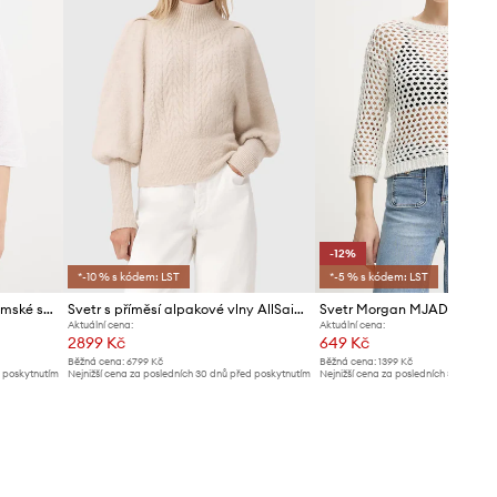
-12%
*-10 % s kódem: LST
*-5 % s kódem: LST
United Colors of Benetton dámské se lnem
Svetr s příměsí alpakové vlny AllSaints
Svetr Morgan MJAD
Aktuální cena:
Aktuální cena:
2899 Kč
649 Kč
Běžná cena:
6799 Kč
Běžná cena:
1399 Kč
d poskytnutím
Nejnižší cena za posledních 30 dnů před poskytnutím
Nejnižší cena za posledních 30 dnů př
slevy:
3099 Kč
slevy:
739 Kč