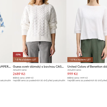
-10%
*-5 % s kódem: LST
*-5 % s kódem: LST
Svetr s příměsí lnu Desigual TAMPERE
Guess svetr dámský s bavlnou CASSANDRA
Aktuální cena:
Aktuální cena:
2689 Kč
999 Kč
Běžná cena:
2989 Kč
Běžná cena:
1499 Kč
poskytnutím
Nejnižší cena za posledních 30 dnů před poskytnutím
Nejnižší cena za posledních 30 dnů pře
slevy:
2989 Kč
slevy:
1039 Kč