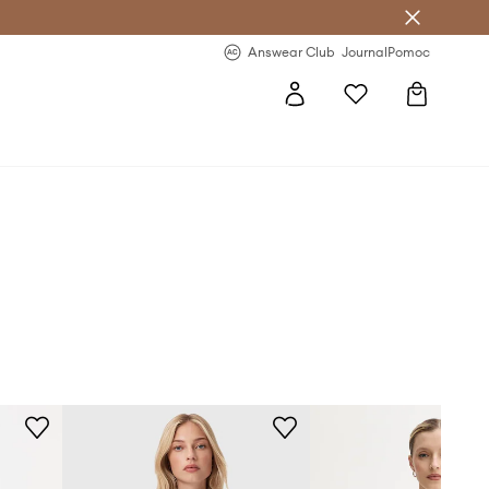
Answear Club
- 20 % na první objednávku
Answear Club
Journal
Pomoc