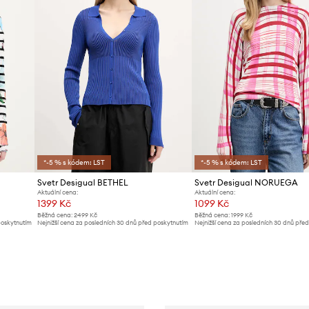
*-5 % s kódem: LST
*-5 % s kódem: LST
Svetr Desigual BETHEL
Svetr Desigual NORUEGA
Aktuální cena:
Aktuální cena:
1399 Kč
1099 Kč
Běžná cena:
2499 Kč
Běžná cena:
1999 Kč
poskytnutím
Nejnižší cena za posledních 30 dnů před poskytnutím
Nejnižší cena za posledních 30 dnů pře
slevy:
1499 Kč
slevy:
1199 Kč