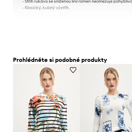
- Střih rukávů se sníženou linií ramen neomezuje pohyblivo
- Klasický, kulatý výstřih.
Prohlédněte si podobné produkty