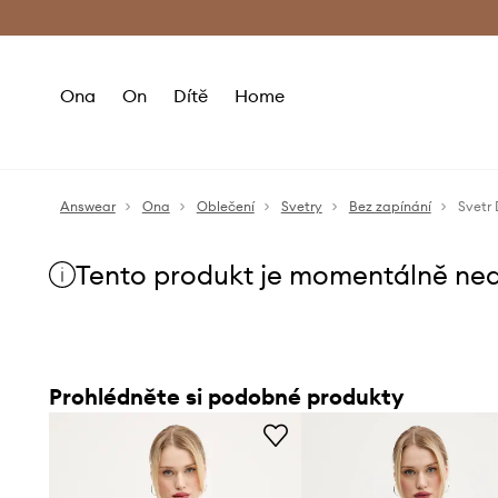
Premium Fashion Benefits
Doručení a vr
Ona
On
Dítě
Home
Answear
Ona
Oblečení
Svetry
Bez zapínání
Svetr
Tento produkt je momentálně ne
Prohlédněte si podobné produkty