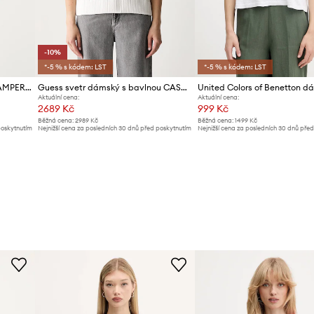
-10%
*-5 % s kódem: LST
*-5 % s kódem: LST
Svetr s příměsí lnu Desigual TAMPERE
Guess svetr dámský s bavlnou CASSANDRA
Aktuální cena:
Aktuální cena:
2689 Kč
999 Kč
Běžná cena:
2989 Kč
Běžná cena:
1499 Kč
poskytnutím
Nejnižší cena za posledních 30 dnů před poskytnutím
Nejnižší cena za posledních 30 dnů pře
slevy:
2989 Kč
slevy:
1039 Kč