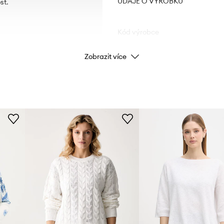
ÚDAJE O VÝROBKU
st.
Kód výrobce
Zobrazit více
Barva
Značka
ID produktu