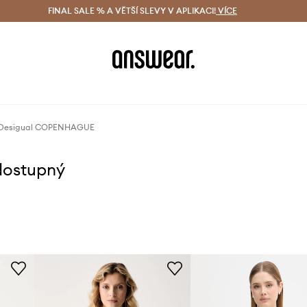
ácení zdarma (od 1800 Kč)
FINAL SALE % A VĚTŠÍ SLEVY V APLIKACI!
Doručení i do 24 h
VÍCE
Ušetřete s 
 Desigual COPENHAGUE
dostupný