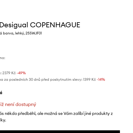
r Desigual COPENHAGUE
á barva, lehký, 25SWJF01
na:
:
2379 Kč
-49%
na za posledních 30 dnů před poskytnutím slevy:
1399 Kč
 -14%
lá
již není dostupný
ás někdo předběhl, ale možná se Vám zalíbí jiné produkty z
dky.