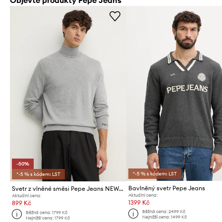
-50%
*-5 % s kódem: LST
*-5 % s kódem: LST
Bavlněný svetr Pepe Jeans
Svetr z vlněné směsi Pepe Jeans NEW ANDRE TURTLE NECK
Aktuální cena:
Aktuální cena:
1399 Kč
899 Kč
Běžná cena:
2499 Kč
Běžná cena:
1799 Kč
Nejnižší cena:
1499 Kč
Nejnižší cena:
1799 Kč