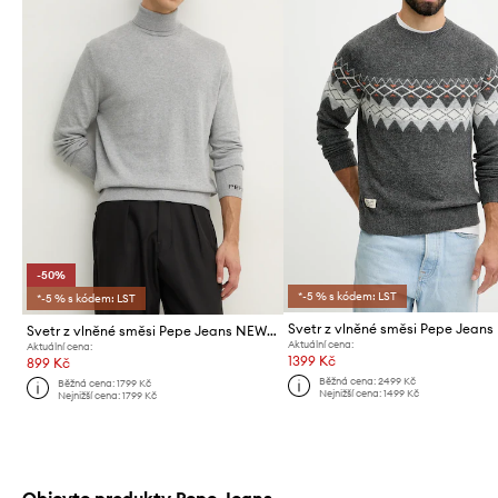
-50%
*-5 % s kódem: LST
*-5 % s kódem: LST
Svetr z vlněné směsi Pepe Jeans
Svetr z vlněné směsi Pepe Jeans NEW ANDRE TURTLE NECK
Aktuální cena:
Aktuální cena:
1399 Kč
899 Kč
Běžná cena:
2499 Kč
Běžná cena:
1799 Kč
Nejnižší cena:
1499 Kč
Nejnižší cena:
1799 Kč
Objevte produkty Pepe Jeans