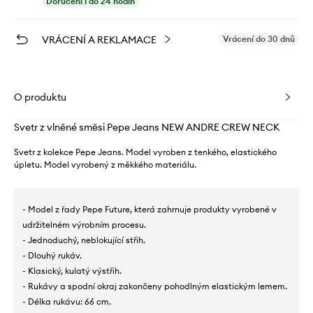
Doručení i do 24 hodin
VRÁCENÍ A REKLAMACE
Vrácení do 30 dnů
O produktu
Svetr z vlněné směsi Pepe Jeans NEW ANDRE CREW NECK
Svetr z kolekce Pepe Jeans. Model vyroben z tenkého, elastického
úpletu. Model vyrobený z měkkého materiálu.
- Model z řady Pepe Future, která zahrnuje produkty vyrobené v
udržitelném výrobním procesu.
- Jednoduchý, neblokující střih.
- Dlouhý rukáv.
- Klasický, kulatý výstřih.
- Rukávy a spodní okraj zakončeny pohodlným elastickým lemem.
- Délka rukávu: 66 cm.