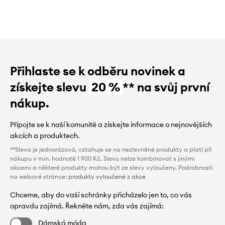
Přihlaste se k odběru novinek a
získejte slevu
20 %
** na svůj první
nákup.
Připojte se k naší komunitě a získejte informace o nejnovějších
akcích a produktech.
**Sleva je jednorázová, vztahuje se na nezlevněné produkty a platí při
nákupu v min. hodnotě 1 900 Kč. Slevu nelze kombinovat s jinými
akcemi a některé produkty mohou být ze slevy vyloučeny. Podrobnosti
na webové stránce:
produkty vyloučené z akce
Chceme, aby do vaší schránky přicházelo jen to, co vás
opravdu zajímá. Řekněte nám, zda vás zajímá:
Dámská móda