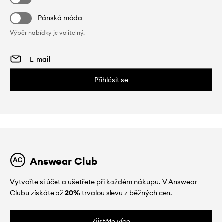
Pánská móda
Výběr nabídky je volitelný.
Přihlásit se
Answear Club
Vytvořte si účet a ušetřete při každém nákupu. V Answear
Clubu získáte až
20%
trvalou slevu z běžných cen.
Zjistěte více