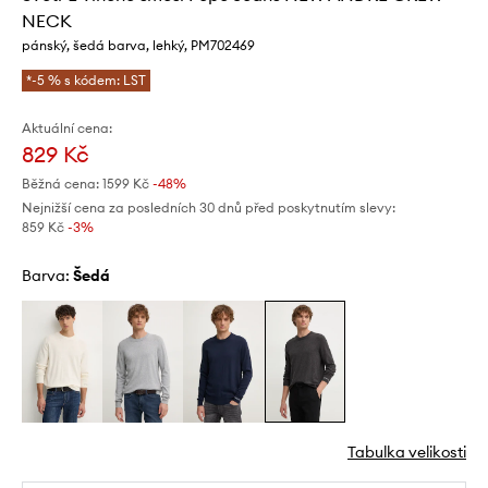
NECK
pánský, šedá barva, lehký, PM702469
*-5 % s kódem: LST
Aktuální cena:
829 Kč
Běžná cena:
1599 Kč
-48%
Nejnižší cena za posledních 30 dnů před poskytnutím slevy:
859 Kč
 -3%
Barva:
šedá
Tabulka velikosti