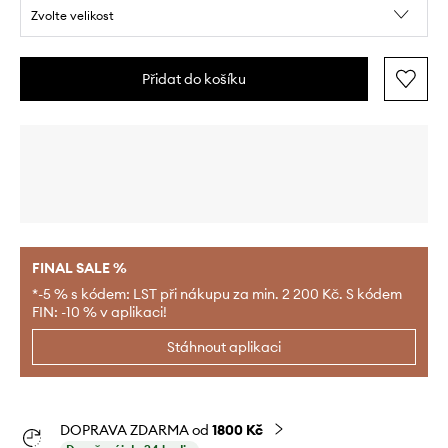
Zvolte velikost
Přidat do košíku
FINAL SALE %
*-5 % s kódem: LST při nákupu za min. 2 200 Kč. S kódem
FIN: -10 % v aplikaci!
Stáhnout aplikaci
DOPRAVA ZDARMA od
1800 Kč