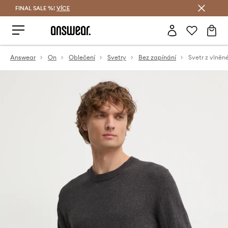
FINAL SALE %!
VÍCE
Ušetřete s Answear Club
Answear
On
Oblečení
Svetry
Bez zapínání