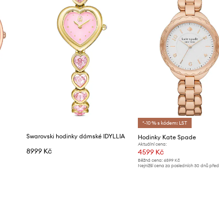
*-10 % s kódem: LST
Swarovski hodinky dámské IDYLLIA
Hodinky Kate Spade
Aktuální cena:
8999 Kč
4599 Kč
Běžná cena:
6599 Kč
Nejnižší cena za posledních 30 dnů pře
slevy:
4899 Kč