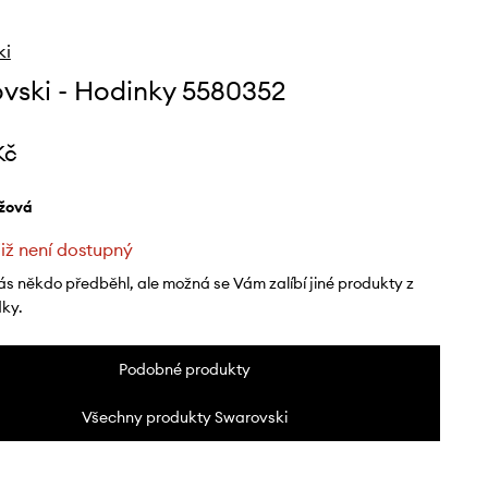
ki
vski - Hodinky 5580352
Kč
ůžová
již není dostupný
ás někdo předběhl, ale možná se Vám zalíbí jiné produkty z
dky.
Podobné produkty
Všechny produkty Swarovski