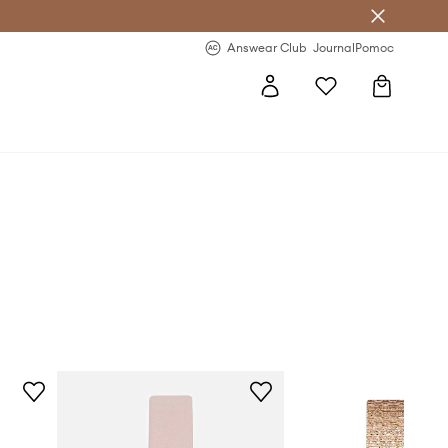
Answear Club
- 20 % na první objednávku
Answear Club
Journal
Pomoc