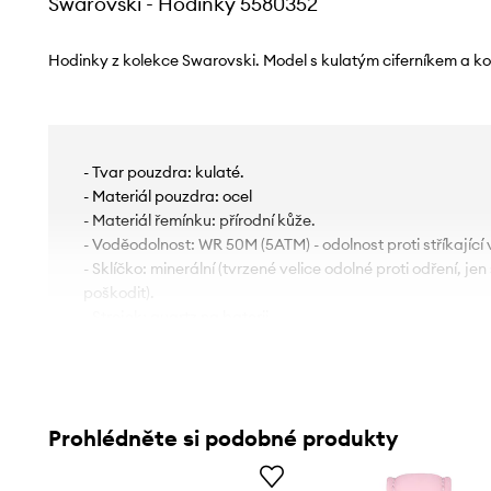
Swarovski - Hodinky 5580352
Hodinky z kolekce Swarovski. Model s kulatým ciferníkem a 
- Tvar pouzdra: kulaté.
- Materiál pouzdra: ocel
- Materiál řemínku: přírodní kůže.
- Voděodolnost: WR 50M (5ATM) - odolnost proti stříkající 
- Sklíčko: minerální (tvrzené velice odolné proti odření, je
poškodit).
- Strojek: quartz na baterii.
- Ozdobný ciferník.
- Model ozdoben krystalky od Swarowski.
- Průměr pouzdra: 36 mm.
- Délka popruhu: 190 mm.
Prohlédněte si podobné produkty