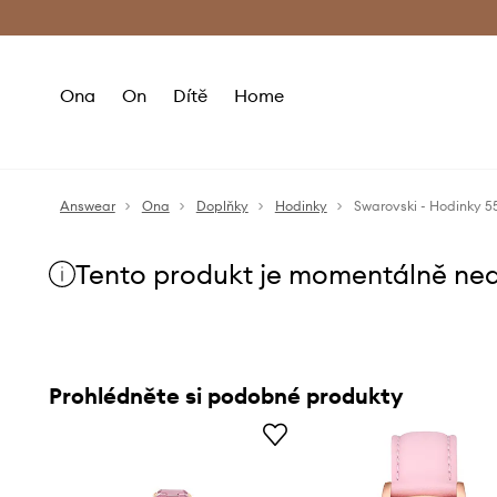
Premium Fashion Benefits
Doručení a vr
Ona
On
Dítě
Home
Answear
Ona
Doplňky
Hodinky
Swarovski - Hodinky 
Tento produkt je momentálně ne
Prohlédněte si podobné produkty