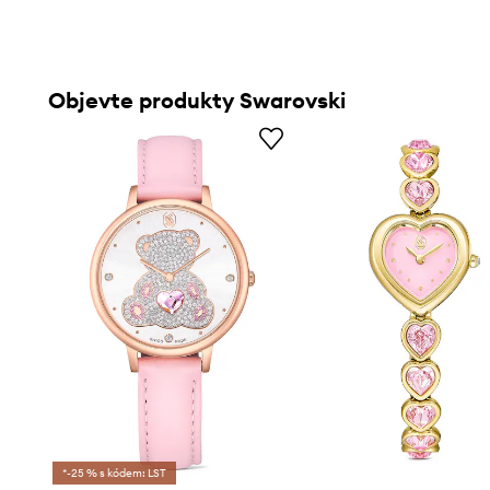
Objevte produkty Swarovski
*-25 % s kódem: LST