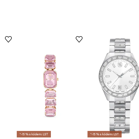
*-15 % s kódem: LST
*-15 % s kódem: LST