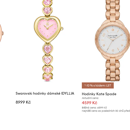
*-10 % s kódem: LST
Swarovski hodinky dámské IDYLLIA
Hodinky Kate Spade
Aktuální cena:
8999 Kč
4599 Kč
Běžná cena:
6599 Kč
Nejnižší cena za posledních 30 dnů pře
slevy:
4899 Kč