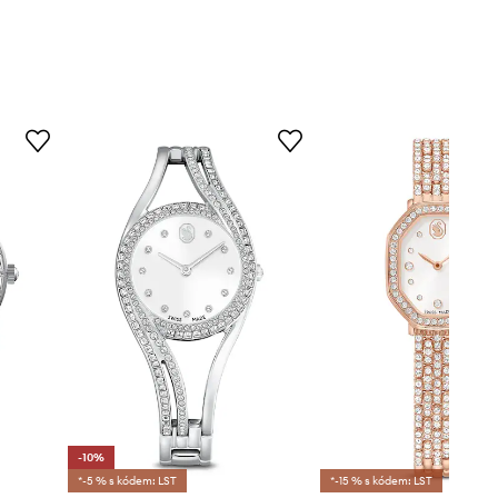
-10%
*-5 % s kódem: LST
*-15 % s kódem: LST