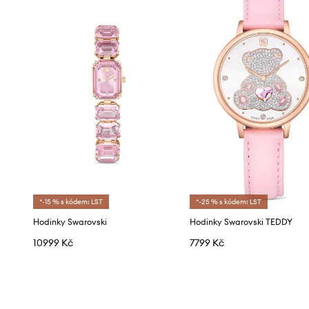
*-15 % s kódem: LST
*-25 % s kódem: LST
Hodinky Swarovski
Hodinky Swarovski TEDDY
10999 Kč
7799 Kč