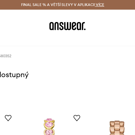
ácení zdarma (od 1800 Kč)
FINAL SALE % A VĚTŠÍ SLEVY V APLIKACI!
Doručení i do 24 h
VÍCE
Ušetřete s 
5580352
dostupný