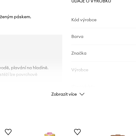
ÚDAJE O VÝROBKU
koženým páskem.
Kód výrobce
Barva
Značka
vodě, plavání na hladině.
Výrobce
n stěží lze povrchově
ID produktu
Zobrazit více