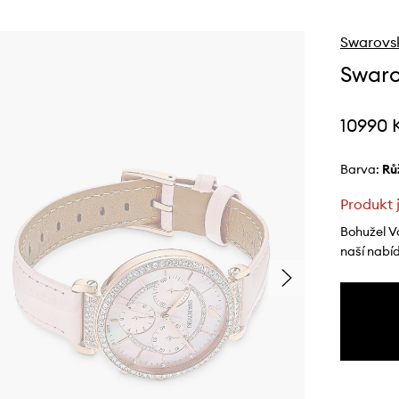
Swarovs
Swaro
10990 
Barva:
r
Produkt 
Bohužel V
naší nabí