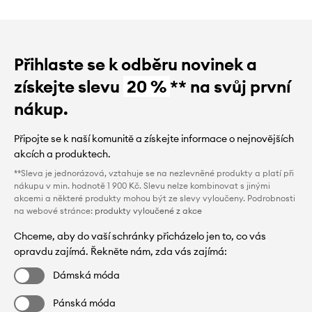
Přihlaste se k odběru novinek a
získejte slevu
20 %
** na svůj první
nákup.
Připojte se k naší komunitě a získejte informace o nejnovějších
akcích a produktech.
**Sleva je jednorázová, vztahuje se na nezlevněné produkty a platí při
nákupu v min. hodnotě 1 900 Kč. Slevu nelze kombinovat s jinými
akcemi a některé produkty mohou být ze slevy vyloučeny. Podrobnosti
na webové stránce:
produkty vyloučené z akce
Chceme, aby do vaší schránky přicházelo jen to, co vás
opravdu zajímá. Řekněte nám, zda vás zajímá:
Dámská móda
Pánská móda