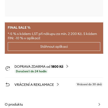
FINAL SALE %
*-5 % s kódem: LST při nákupu za min. 2 200 Kč. S kódem
FIN: -10 % v aplikaci!
Stáhnout aplikaci
DOPRAVA ZDARMA od
1800 Kč
Doručení i do 24 hodin
VRÁCENÍ A REKLAMACE
Vrácení do 30 dnů
O produktu