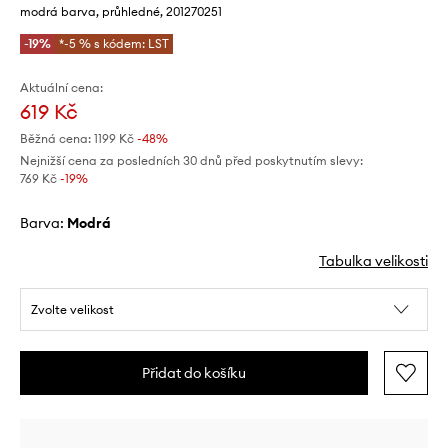
modrá barva, průhledné, 201270251
-19%
*-5 % s kódem: LST
Aktuální cena:
619 Kč
Běžná cena:
1199 Kč
-48%
Nejnižší cena za posledních 30 dnů před poskytnutím slevy:
769 Kč
 -19%
Barva:
modrá
Tabulka velikosti
Zvolte velikost
Přidat do košíku