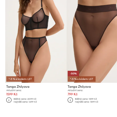
-50%
*-5 % s kódem: LST
*-5 % s kódem: LST
Tanga Zhilyova
Tanga Zhilyova
Aktuální cena:
Aktuální cena:
1599 Kč
799 Kč
Běžná cena:
2099 Kč
Běžná cena:
1599 Kč
Nejnižší cena:
1699 Kč
Nejnižší cena:
1599 Kč