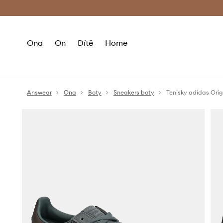
Premium Fashion Benefits
Doručení a vr
Ona
On
Dítě
Home
Answear
Ona
Boty
Sneakers boty
Tenisky adidas Orig