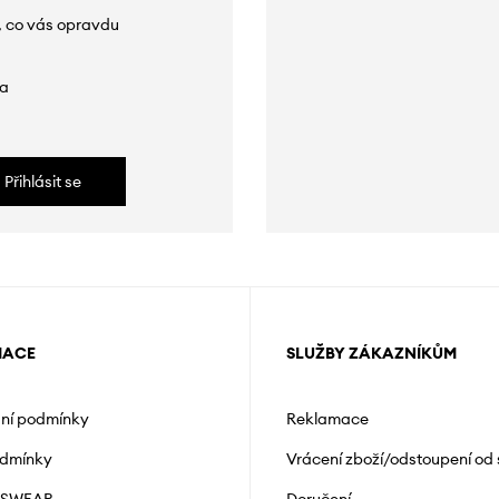
, co vás opravdu
da
Přihlásit se
MACE
SLUŽBY ZÁKAZNÍKŮM
ní podmínky
Reklamace
odmínky
Vrácení zboží/odstoupení od