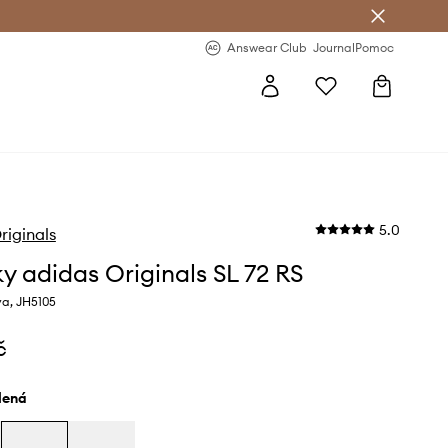
Answear Club
- 20 % na první objednávku
Answear Club
Journal
Pomoc
5.0
riginals
ky adidas Originals SL 72 RS
va, JH5105
č
elená