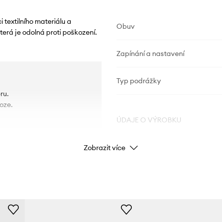
 textilního materiálu a
Obuv
erá je odolná proti poškození.
Zapínání a nastavení
Typ podrážky
ru.
oze.
ÚDAJE O VÝROBKU
Zobrazit více
Kód výrobce
Barva
Značka
ad