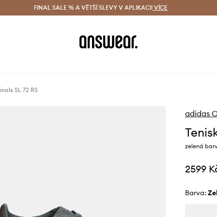
ácení zdarma (od 1800 Kč)
FINAL SALE % A VĚTŠÍ SLEVY V APLIKACI!
Doručení i do 24 h
VÍCE
Ušetřete s 
inals SL 72 RS
adidas O
Tenis
zelená bar
2599 K
Barva:
z