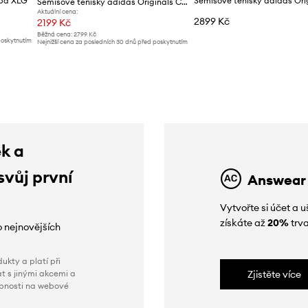
mba XLG
Semišové tenisky adidas Originals Campus 00s
Aktuální cena:
2899 Kč
2199 Kč
Běžná cena:
2799 Kč
poskytnutím
Nejnižší cena za posledních 30 dnů před poskytnutím
slevy:
2299 Kč
ek a
svůj první
Answear
Vytvořte si účet a
získáte až
20%
trva
o nejnovějších
ukty a platí při
t s jinými akcemi a
Zjistěte více
obnosti na webové