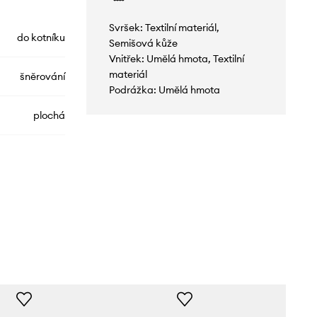
Svršek: Textilní materiál,
do kotníku
Semišová kůže
Vnitřek: Umělá hmota, Textilní
materiál
šněrování
Podrážka: Umělá hmota
plochá
JH5105
zelená
idas Originals