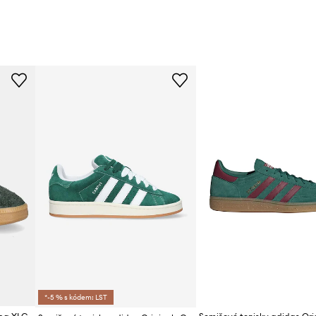
*-5 % s kódem: LST