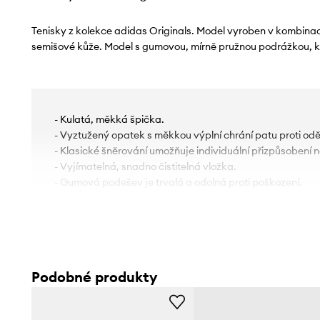
Tenisky z kolekce adidas Originals. Model vyroben v kombinaci
semišové kůže. Model s gumovou, mírně pružnou podrážkou, kt
- Kulatá, měkká špička.
- Vyztužený opatek s měkkou výplní chrání patu proti odě
- Klasické šněrování umožňuje individuální přizpůsobení n
- Vyjímatelná, snadno čistitelná vložka.
- Gumová podešev je trvalá a odolná proti poškození.
Podobné produkty