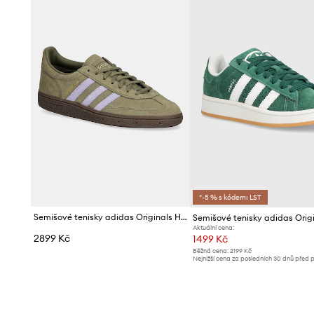
*-5 % s kódem: LST
Semišové tenisky adidas Originals Handball Spezial
Aktuální cena:
2899 Kč
1499 Kč
Běžná cena:
2199 Kč
Nejnižší cena za posledních 30 dnů před 
slevy:
1599 Kč