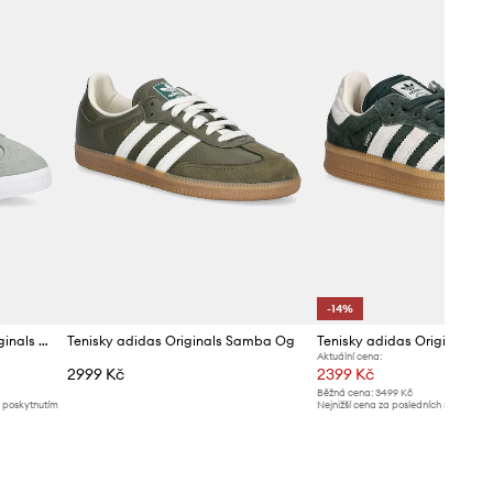
-14%
Semišové tenisky adidas Originals Gazelle
Tenisky adidas Originals Samba Og
Tenisky adidas Originals 
Aktuální cena:
2999 Kč
2399 Kč
Běžná cena:
3499 Kč
d poskytnutím
Nejnižší cena za posledních 30 dnů př
slevy:
2799 Kč