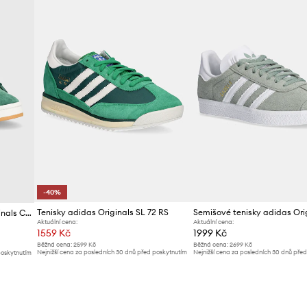
Výrobce
ID produktu
-40%
Tenisky adidas Originals SL 72 RS
Semišové tenisky adidas Originals Campus 00s J
Aktuální cena:
Aktuální cena:
1559 Kč
1999 Kč
Běžná cena:
2599 Kč
Běžná cena:
2699 Kč
Nejnižší cena za posledních 30 dnů před poskytnutím
Nejnižší cena za posledních 30 dnů pře
poskytnutím
slevy:
2599 Kč
slevy:
1699 Kč