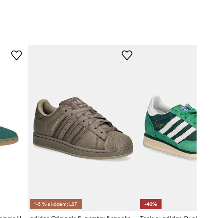
*-5 % s kódem: LST
-40%