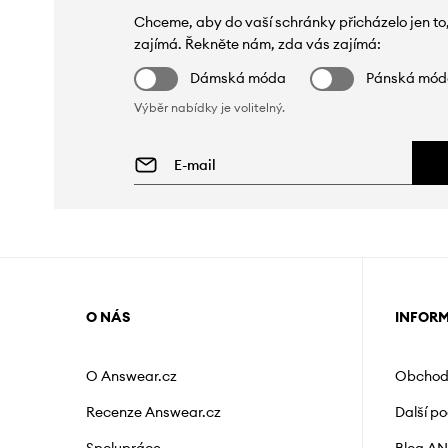
Chceme, aby do vaší schránky přicházelo jen to
zajímá. Řekněte nám, zda vás zajímá:
Dámská móda
Pánská mó
Výběr nabídky je volitelný.
O NÁS
INFOR
O Answear.cz
Obchod
Recenze Answear.cz
Další p