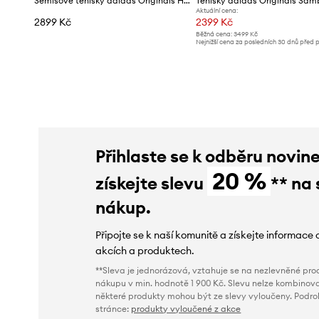
Semišové tenisky adidas Originals Handball Spezial ST W
Tenisky adidas Originals Sa
Aktuální cena:
2899 Kč
2399 Kč
Běžná cena:
3499 Kč
Nejnižší cena za posledních 30 dnů před 
slevy:
2799 Kč
Přihlaste se k odběru novin
20 %
získejte slevu
** na 
nákup.
Připojte se k naší komunitě a získejte informace 
akcích a produktech.
**Sleva je jednorázová, vztahuje se na nezlevněné prod
nákupu v min. hodnotě 1 900 Kč. Slevu nelze kombinova
některé produkty mohou být ze slevy vyloučeny. Podr
stránce:
produkty vyloučené z akce