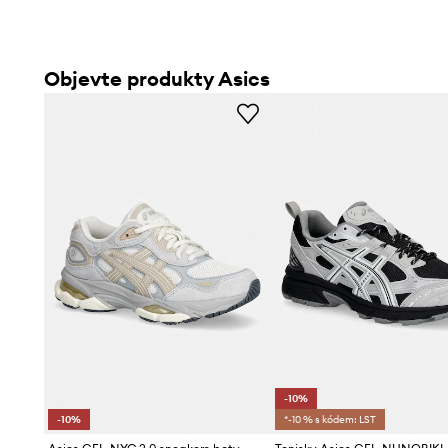
Objevte produkty Asics
-10%
-10%
*-10 % s kódem: LST