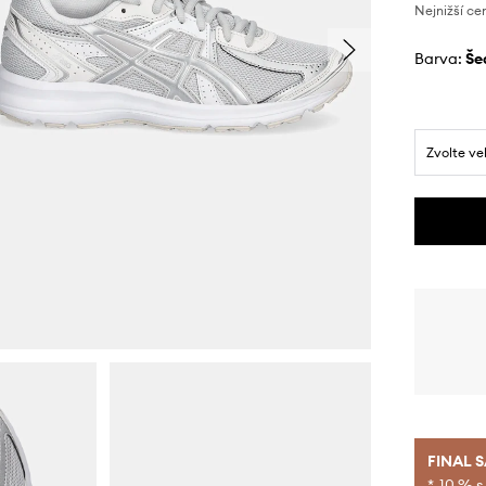
Nejnižší ce
Barva:
š
Zvolte ve
FINAL 
*-10 % s