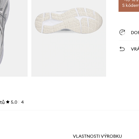
S kódem 
DO
VRÁ
tů
5.0
4
VLASTNOSTI VÝROBKU