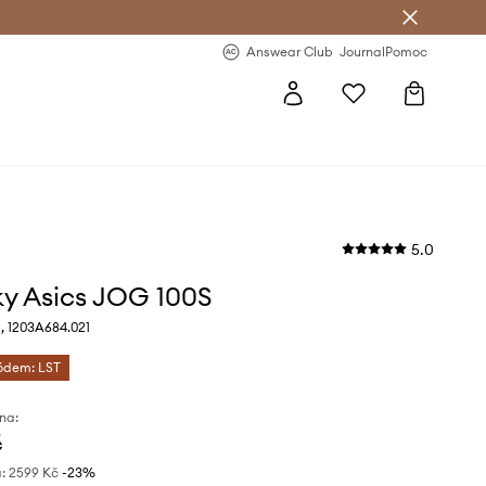
Answear Club
- 20 % na první objednávku
Answear Club
Journal
Pomoc
5.0
ky Asics JOG 100S
, 1203A684.021
kódem: LST
na:
č
:
2599 Kč
-23%