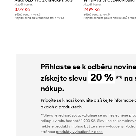
Asics GEL-NYC 2.0 sneakers boty
Tenisky Asics GEL-NUNOBIKI
Aktuální cena:
Aktuální cena:
3779 Kč
2499 Kč
Běžná cena:
4199 Kč
Běžná cena:
2799 Kč
Nejnižší cena od uvedení na trh:
4199 Kč
Nejnižší cena za posledních 30 dnů před 
slevy:
2799 Kč
Přihlaste se k odběru novin
20 %
získejte slevu
** na 
nákup.
Připojte se k naší komunitě a získejte informace 
akcích a produktech.
**Sleva je jednorázová, vztahuje se na nezlevněné prod
nákupu v min. hodnotě 1 900 Kč. Slevu nelze kombinova
některé produkty mohou být ze slevy vyloučeny. Podr
stránce:
produkty vyloučené z akce