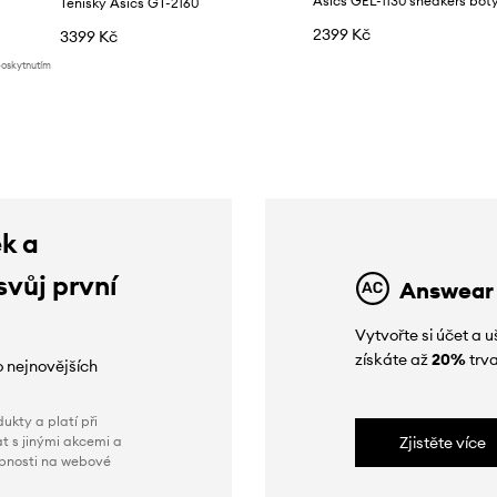
Asics GEL-1130 sneakers bot
Tenisky Asics GT-2160
2399 Kč
3399 Kč
poskytnutím
ek a
svůj první
Answear
Vytvořte si účet a
získáte až
20%
trva
o nejnovějších
ukty a platí při
t s jinými akcemi a
Zjistěte více
obnosti na webové