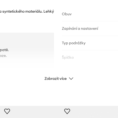
 a syntetického materiálu. Lehký
Obuv
Zapínání a nastavení
Typ podrážky
 patě.
oze.
Špička
ÚDAJE O VÝROBKU
Zobrazit více
Kód výrobce
Barva