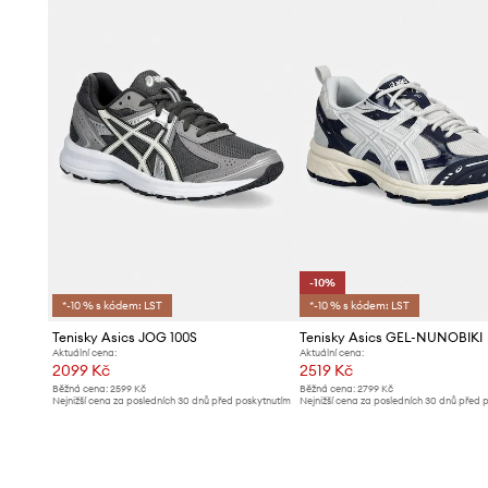
-10%
*-10 % s kódem: LST
*-10 % s kódem: LST
Tenisky Asics JOG 100S
Tenisky Asics GEL-NUNOBIKI
Aktuální cena:
Aktuální cena:
2099 Kč
2519 Kč
Běžná cena:
2599 Kč
Běžná cena:
2799 Kč
Nejnižší cena za posledních 30 dnů před poskytnutím
Nejnižší cena za posledních 30 dnů před 
slevy:
2199 Kč
slevy:
2799 Kč