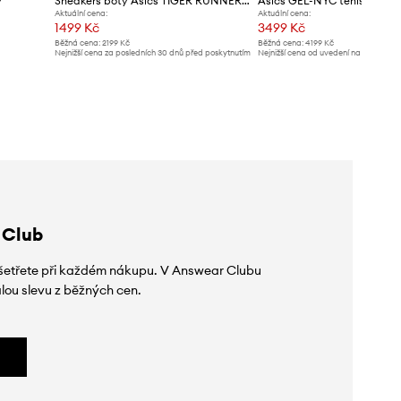
y
Sneakers boty Asics TIGER RUNNER II
Asics GEL-NYC tenisky
Aktuální cena:
Aktuální cena:
1499 Kč
3499 Kč
Běžná cena:
2199 Kč
Běžná cena:
4199 Kč
Nejnižší cena za posledních 30 dnů před poskytnutím
Nejnižší cena od uvedení na trh:
4199 K
slevy:
1599 Kč
 Club
 ušetřete při každém nákupu. V Answear Clubu
lou slevu z běžných cen.