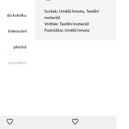
Svršek: Umělá hmota, Textilní
do kotníku
materiál
Vnitřek: Textilní materiál
Podrážka: Umělá hmota
šněrování
plochá
zpevněná
1203A684.021
šedá