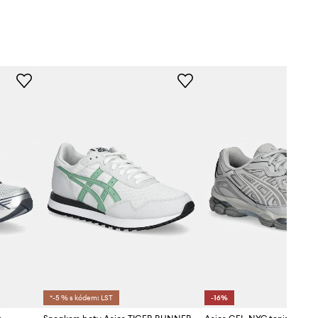
*-5 % s kódem: LST
-16%