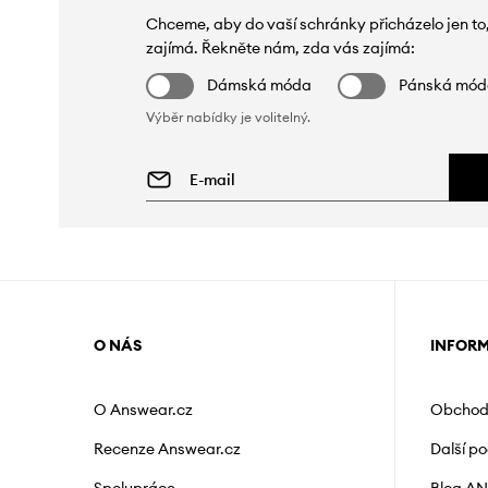
Chceme, aby do vaší schránky přicházelo jen to
zajímá. Řekněte nám, zda vás zajímá:
Dámská móda
Pánská mó
Výběr nabídky je volitelný.
O NÁS
INFOR
O Answear.cz
Obchod
Recenze Answear.cz
Další p