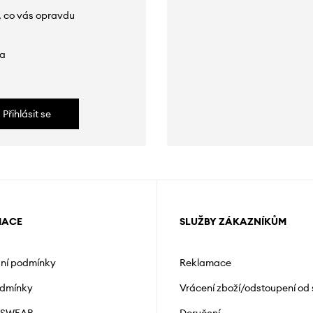
, co vás opravdu
da
Přihlásit se
MACE
SLUŽBY ZÁKAZNÍKŮM
ní podmínky
Reklamace
odmínky
Vrácení zboží/odstoupení od