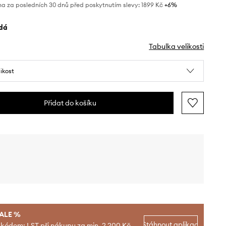
na za posledních 30 dnů před poskytnutím slevy:
1899 Kč
 +6%
edá
Tabulka velikosti
likost
Přidat do košíku
SALE %
Stáhnout aplikaci
 kódem: LST při nákupu za min. 2 200 Kč.