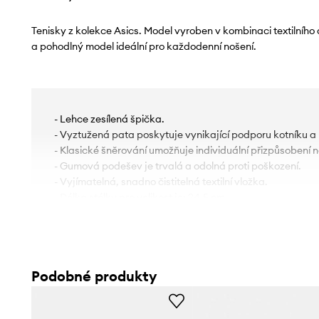
Tenisky z kolekce Asics. Model vyroben v kombinaci textilního
a pohodlný model ideální pro každodenní nošení.
- Lehce zesílená špička.
- Vyztužená pata poskytuje vynikající podporu kotníku a
- Klasické šněrování umožňuje individuální přizpůsobení n
- Gumová podešev je trvalá a odolná proti poškození.
- Vyjímatelná, snadno čistitelná textilní vložka.
- Délka stélky pro velikost je: 24,5 cm.
- Rozměry pro velikost: 37,5.
Podobné produkty