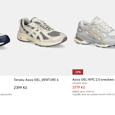
Značka
Výrobce
ID produktu
-10%
Asics GEL-NYC 2.0 sneakers
Tenisky Asics GEL_VENTURE 6
Aktuální cena:
3779 Kč
2399 Kč
Běžná cena:
4199 Kč
poskytnutím
Nejnižší cena od uvedení na trh:
4199 Kč