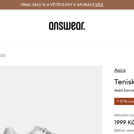
ácení zdarma (od 1800 Kč)
FINAL SALE % A VĚTŠÍ SLEVY V APLIKACI!
Doručení i do 24 h
VÍCE
Ušetřete s 
100S
Asics
Tenis
šedá barva
*-10 % s 
Aktuální ce
1999 K
Běžná cena