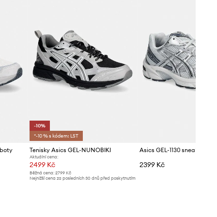
Asics
-10%
*-10 % s kódem: LST
 boty
Tenisky Asics GEL-NUNOBIKI
Asics GEL-1130 sneakers bo
Aktuální cena:
2499 Kč
2399 Kč
Běžná cena:
2799 Kč
Nejnižší cena za posledních 30 dnů před poskytnutím
slevy:
2799 Kč