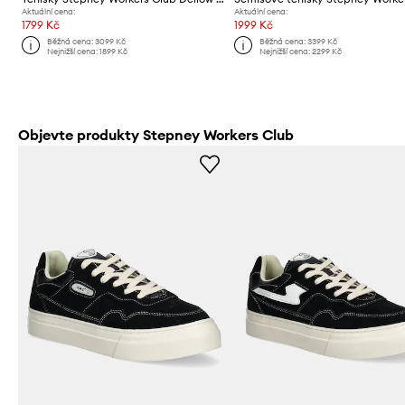
Aktuální cena:
Aktuální cena:
1799 Kč
1999 Kč
Běžná cena:
3099 Kč
Běžná cena:
3399 Kč
Nejnižší cena:
1899 Kč
Nejnižší cena:
2299 Kč
Objevte produkty Stepney Workers Club