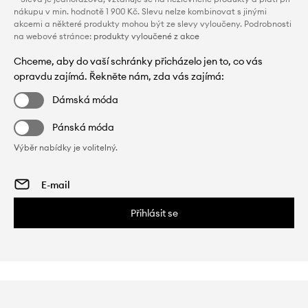
nákupu v min. hodnotě 1 900 Kč. Slevu nelze kombinovat s jinými
akcemi a některé produkty mohou být ze slevy vyloučeny. Podrobnosti
na webové stránce:
produkty vyloučené z akce
Chceme, aby do vaší schránky přicházelo jen to, co vás
opravdu zajímá. Řekněte nám, zda vás zajímá:
Dámská móda
Pánská móda
Výběr nabídky je volitelný.
Přihlásit se