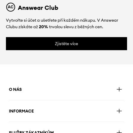
Answear Club
Vytvořte si účet a ušetřete při každém nákupu. V Answear
Clubu získáte až
20%
trvalou slevu z běžných cen.
Zjistěte více
O NÁS
INFORMACE
SLUŽBY ZÁKAZNÍKŮM