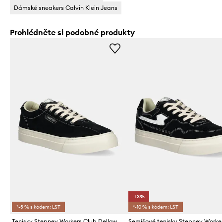
Dámské sneakers Calvin Klein Jeans
Prohlédněte si podobné produkty
-13%
*-5 % s kódem: LST
*-10 % s kódem: LST
Tenisky Stepney Workers Club Dellow 02 Cup Suede