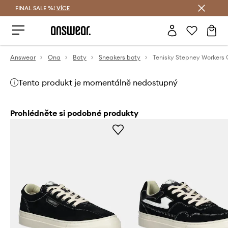
FINAL SALE %!
VÍCE
Ušetřete s Answear Club
Answear
Ona
Boty
Sneakers boty
Tento produkt je momentálně nedostupný
Prohlédněte si podobné produkty