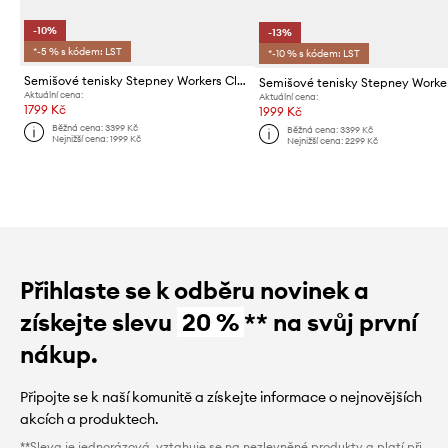
-10%
-13%
*-5 % s kódem: LST
*-10 % s kódem: LST
Semišové tenisky Stepney Workers Club PEARL SUEDE
Aktuální cena:
Aktuální cena:
1799 Kč
1999 Kč
Běžná cena:
3399 Kč
Běžná cena:
3399 Kč
Nejnižší cena:
1999 Kč
Nejnižší cena:
2299 Kč
Přihlaste se k odběru novinek a
získejte slevu
20 %
** na svůj první
nákup.
Připojte se k naší komunitě a získejte informace o nejnovějších
akcích a produktech.
**Sleva je jednorázová, vztahuje se na nezlevněné produkty a platí při