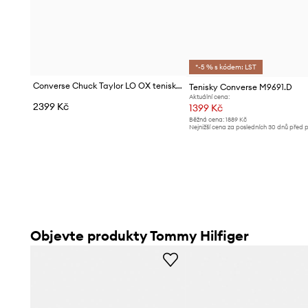
*-5 % s kódem: LST
Converse Chuck Taylor LO OX tenisky dámské semišové
Tenisky Converse M9691.D
Aktuální cena:
2399 Kč
1399 Kč
Běžná cena:
1889 Kč
Nejnižší cena za posledních 30 dnů před 
slevy:
1499 Kč
Objevte produkty Tommy Hilfiger