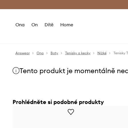
Premium Fashion Benefits
Doručení a vr
Ona
On
Dítě
Home
Answear
Ona
Boty
Tenisky a kecky
Nízké
Tenisky
Tento produkt je momentálně ne
Prohlédněte si podobné produkty