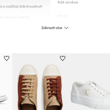
Kód výrobce
a a zajišťují dobré padnutí
Barva
ní obuvi v čistotě.
Zobrazit více
Značka
Výrobce
ID produktu