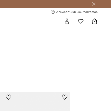
Answear Club
- 20 % na první objednávku
Answear Club
Journal
Pomoc