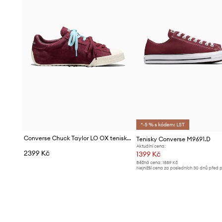
*-5 % s kódem: LST
Converse Chuck Taylor LO OX tenisky dámské semišové
Tenisky Converse M9691.D
Aktuální cena:
2399 Kč
1399 Kč
Běžná cena:
1889 Kč
Nejnižší cena za posledních 30 dnů před 
slevy:
1499 Kč