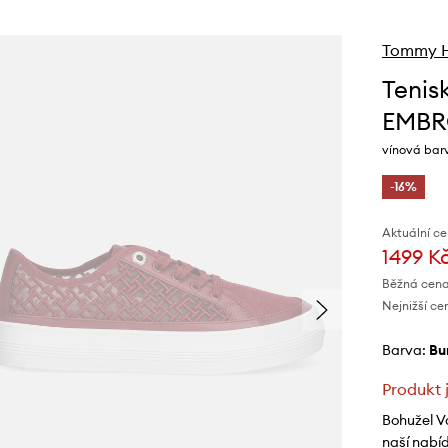
Tommy Hi
Tenis
EMBR
vínová ba
-16%
Aktuální ce
1499 K
Běžná cena
Nejnižší ce
Barva:
b
Produkt 
Bohužel V
naší nabí