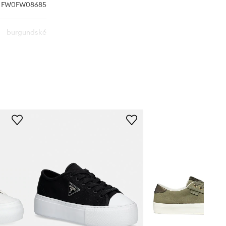
FW0FW08685
burgundské
Tommy Hilfiger