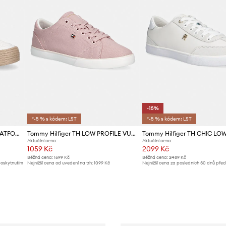
-15%
*-5 % s kódem: LST
*-5 % s kódem: LST
Tommy Hilfiger TH FOXING PLATFORM ROPE tenisky dámské
Tommy Hilfiger TH LOW PROFILE VULC CANVAS tenisky dámské
Aktuální cena:
Aktuální cena:
1059 Kč
2099 Kč
Běžná cena:
1699 Kč
Běžná cena:
2489 Kč
poskytnutím
Nejnižší cena od uvedení na trh:
1099 Kč
Nejnižší cena za posledních 30 dnů pře
slevy:
2489 Kč