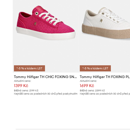
*-5 % s kódem: LST
*-5 % s kódem: LST
Tommy Hilfiger TH CHIC FOXING SNEAKER tenisky dámské
Aktuální cena:
Aktuální cena:
1399 Kč
1699 Kč
Běžná cena:
2199 Kč
Běžná cena:
2399 Kč
Nejnižší cena za posledních 30 dnů před poskytnutím
Nejnižší cena za posledních 30 dnů před 
slevy:
1499 Kč
slevy:
1799 Kč