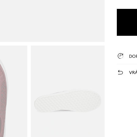
DO
VRÁ