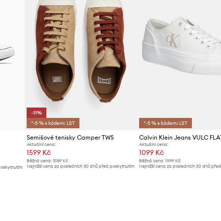
-11%
*-5 % s kódem: LST
*-5 % s kódem: LST
Semišové tenisky Camper TWS
Aktuální cena:
Aktuální cena:
1599 Kč
1099 Kč
Běžná cena:
3189 Kč
Běžná cena:
1999 Kč
Nejnižší cena za posledních 30 dnů před poskytnutím
Nejnižší cena za posledních 30 dnů pře
poskytnutím
slevy:
1799 Kč
slevy:
1199 Kč