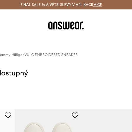
ácení zdarma (od 1800 Kč)
FINAL SALE % A VĚTŠÍ SLEVY V APLIKACI!
Doručení i do 24 h
VÍCE
Ušetřete s 
 Tommy Hilfiger VULC EMBROIDERED SNEAKER
dostupný