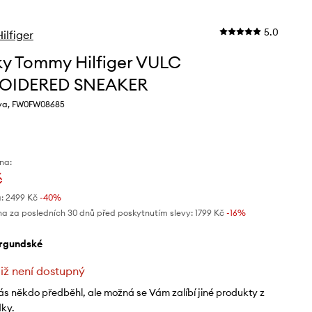
5.0
lfiger
ky Tommy Hilfiger VULC
OIDERED SNEAKER
rva, FW0FW08685
na:
č
:
2499 Kč
-40%
na za posledních 30 dnů před poskytnutím slevy:
1799 Kč
 -16%
urgundské
již není dostupný
ás někdo předběhl, ale možná se Vám zalíbí jiné produkty z
dky.