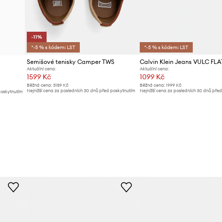
-11%
*-5 % s kódem: LST
*-5 % s kódem: LST
Semišové tenisky Camper TWS
Aktuální cena:
Aktuální cena:
1599 Kč
1099 Kč
Běžná cena:
3189 Kč
Běžná cena:
1999 Kč
Nejnižší cena za posledních 30 dnů před poskytnutím
Nejnižší cena za posledních 30 dnů pře
poskytnutím
slevy:
1799 Kč
slevy:
1199 Kč