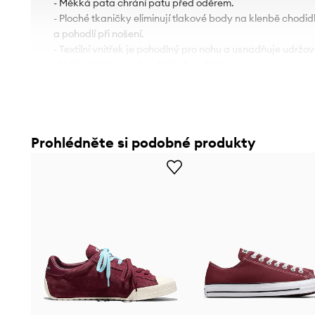
- Měkká pata chrání patu před oděrem.
- Ploché tkaničky eliminují tlakové body na klenbě chodidl
a pohodlí při nošení.
- Textilní vnitřek je pohodlný pro nohu a usnadňuje udržová
- Vyjímatelná, snadno čistitelná vložka.
- Gumová podešev je trvalá a odolná proti poškození.
Prohlédněte si podobné produkty