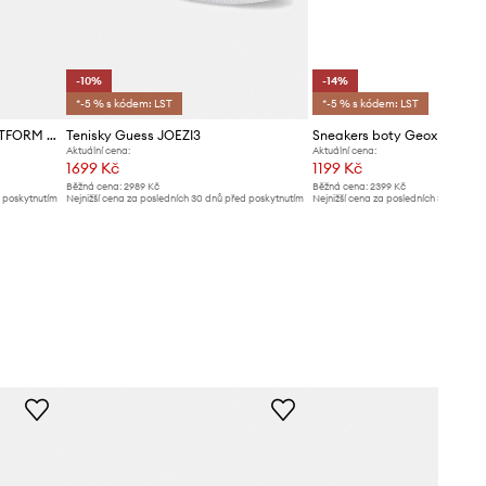
-10%
-14%
*-5 % s kódem: LST
*-5 % s kódem: LST
Calvin Klein Jeans VULC FLATFORM LOW CV MG tenisky dámské
Tenisky Guess JOEZI3
Sneakers boty Geox D EM
Aktuální cena:
Aktuální cena:
1699 Kč
1199 Kč
Běžná cena:
2989 Kč
Běžná cena:
2399 Kč
d poskytnutím
Nejnižší cena za posledních 30 dnů před poskytnutím
Nejnižší cena za posledních 30 dnů př
slevy:
1899 Kč
slevy:
1399 Kč