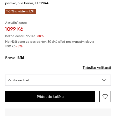
pánské, bílá barva, 10022044
*-5 % s kódem: LST
Aktuální cena:
1099 Kč
Běžná cena:
1799 Kč
-38%
Nejnižší cena za posledních 30 dnů před poskytnutím slevy:
1199 Kč
 -8%
Barva:
bílá
Tabulka velikosti
Zvolte velikost
Přidat do košíku