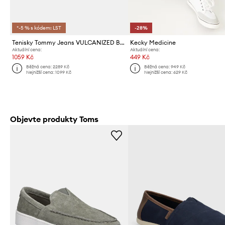
*-5 % s kódem: LST
-28%
Tenisky Tommy Jeans VULCANIZED BUMPER
Kecky Medicine
Aktuální cena:
Aktuální cena:
1059 Kč
449 Kč
Běžná cena:
2289 Kč
Běžná cena:
949 Kč
Nejnižší cena:
1099 Kč
Nejnižší cena:
629 Kč
Objevte produkty Toms