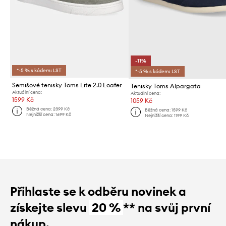
-11%
*-5 % s kódem: LST
*-5 % s kódem: LST
Semišové tenisky Toms Lite 2.0 Loafer
Tenisky Toms Alpargata
Aktuální cena:
Aktuální cena:
1599 Kč
1059 Kč
Běžná cena:
2399 Kč
Běžná cena:
1599 Kč
Nejnižší cena:
1699 Kč
Nejnižší cena:
1199 Kč
Přihlaste se k odběru novinek a
získejte slevu
20 %
** na svůj první
nákup.