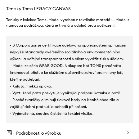
Tenisky Toms LEGACY CANVAS
Tenisky z kolekce Toms. Model vyroben z textilního materiálu. Model s
gumovou podrážkou, která je trvalá a odolná proti poškození.
- B Corporation je certifikace udělovaná společnostem splňujícím
nejvyšší standardy ověřeného sociálního a environmentálního
výkonu a veřejné transparentnosti s cílem vyvážit zisk s účelem.
- Model ze série WEAR GOOD. Nákupem bot TOMS pomáháte
financovat přístup ke službám duševního zdraví pro miliony lidí,
kteří je potřebují.
- Kulatá, měkká špička.
- Vyztužená pata poskytuje vynikající podporu kotníku a patě.
- Ploché tkaničky eliminují tlakové body na klenbě chodidla a
zajišťují dobré padnutí a pohodlí při nošení.
- Vyjímatelná, snadno čistitelná textilní vložka.
Podrobnosti o výrobku