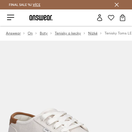
FINAL SALE %!
VÍCE
Ušetřete s Answear Club
Answear
On
Boty
Tenisky a kecky
Nízké
Tenisky Toms 