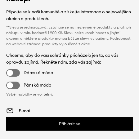
Připojte se k naší komunitě a získejte informace o nejnovějších
akcích a produktech.
**Sleva je jednorázová, vztahuje se na nezlevněné produkty a platí při
nákupu v min. hodnotě 1 900 Kč. Slevu nelze kombinovat s jinými
akcemi a některé produkty mohou být ze slevy vyloučeny. Podrobnosti
na webové stránce:
produkty vyloučené z akce
Chceme, aby do vaší schránky přicházelo jen to, co vás
opravdu zajímá. Řekněte nám, zda vás zajímá:
Dámská móda
Pánská móda
Výběr nabídky je volitelný.
Přihlásit se