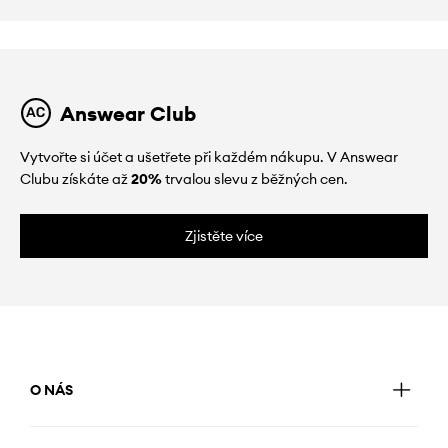
Answear Club
Vytvořte si účet a ušetřete při každém nákupu. V Answear
Clubu získáte až
20%
trvalou slevu z běžných cen.
Zjistěte více
O NÁS