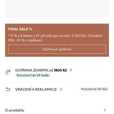
FINAL SALE %
*-5 % s kódem: LST při nákupu za min. 2 200 Kč. S kódem
FIN: -10 % v aplikaci!
Stáhnout aplikaci
DOPRAVA ZDARMA od
1800 Kč
Doručení i do 24 hodin
VRÁCENÍ A REKLAMACE
Vrácení do 30 dnů
O produktu