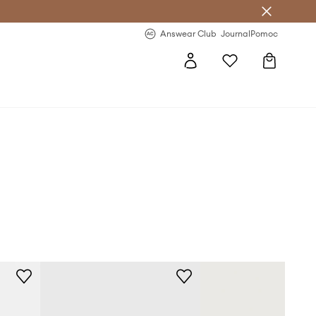
Answear Club
- 20 % na první objednávku
Answear Club
Journal
Pomoc