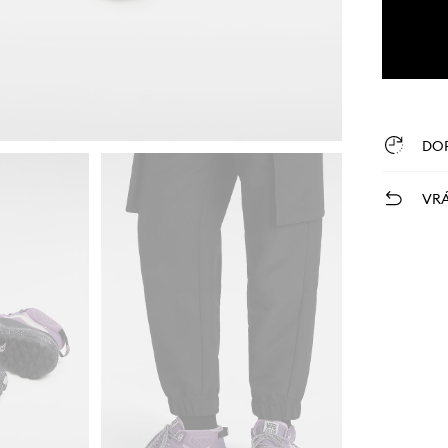
DO
VRÁ