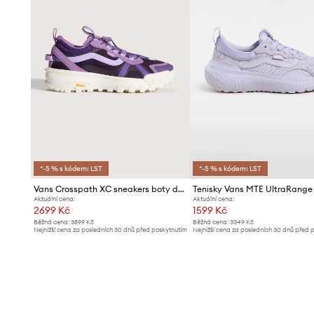
*-5 % s kódem: LST
*-5 % s kódem: LST
Vans Crosspath XC sneakers boty dámské
Aktuální cena:
Aktuální cena:
2699 Kč
1599 Kč
Běžná cena:
3899 Kč
Běžná cena:
3349 Kč
Nejnižší cena za posledních 30 dnů před poskytnutím
Nejnižší cena za posledních 30 dnů před 
slevy:
2799 Kč
slevy:
1674 Kč