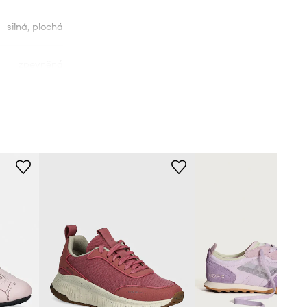
silná, plochá
zpevněná
000CVVGPE1
fialová
Vans