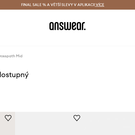
ácení zdarma (od 1800 Kč)
FINAL SALE % A VĚTŠÍ SLEVY V APLIKACI!
Doručení i do 24 h
VÍCE
Ušetřete s 
rosspath Mid
dostupný