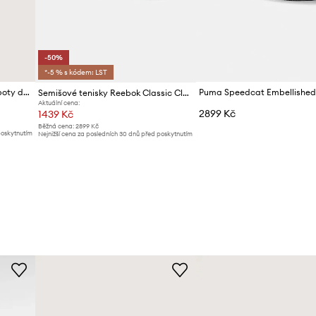
-50%
*-5 % s kódem: LST
Vans Crosspath XC sneakers boty dámské
Semišové tenisky Reebok Classic Club C Grounds Uk
Aktuální cena:
2899 Kč
1439 Kč
Běžná cena:
2899 Kč
poskytnutím
Nejnižší cena za posledních 30 dnů před poskytnutím
slevy:
2899 Kč