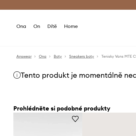
Premium Fashion Benefits
Doručení a vr
Ona
On
Dítě
Home
Answear
Ona
Boty
Sneakers boty
Tenisky Vans MTE C
Tento produkt je momentálně ne
Prohlédněte si podobné produkty