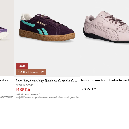
-50%
*-5 % s kódem: LST
Vans Crosspath XC sneakers boty dámské
Semišové tenisky Reebok Classic Club C Grounds Uk
Aktuální cena:
2899 Kč
1439 Kč
Běžná cena:
2899 Kč
poskytnutím
Nejnižší cena za posledních 30 dnů před poskytnutím
slevy:
2899 Kč