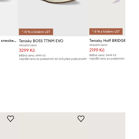
*-5 % s kódem: LST
*-10 % s kódem: LST
Puma Speedcat Embellished sneakers boty dámské kožené
Tenisky Hoff BRIDGE MESH
Tenisky BOSS TTNM EVO
Aktuální cena:
Aktuální cena:
2199 Kč
3299 Kč
Běžná cena:
3499 Kč
Běžná cena:
6999 Kč
Nejnižší cena za posledních 30 dnů př
Nejnižší cena za posledních 30 dnů před poskytnutím
slevy:
2399 Kč
slevy:
3499 Kč