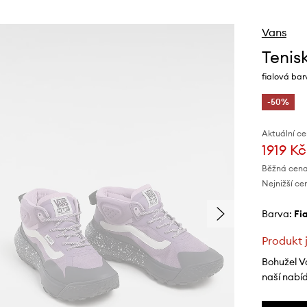
Vans
Tenis
fialová ba
-50%
Aktuální ce
1919 Kč
Běžná cena
Nejnižší ce
Barva:
f
Produkt 
Bohužel V
naší nabí