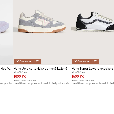
*-5 % s kódem: LST
*-5 % s kódem: LST
Tenisky Vans MTE UltraRange Neo VR3
Vans Upland tenisky dámské kožené
Aktuální cena:
Aktuální cena:
1899 Kč
1599 Kč
Běžná cena:
2699 Kč
Běžná cena:
2399 Kč
poskytnutím
Nejnižší cena za posledních 30 dnů před poskytnutím
Nejnižší cena za posledních 30 dnů pře
slevy:
1999 Kč
slevy:
1699 Kč