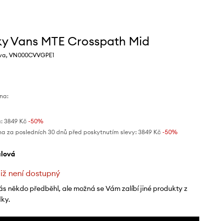
ky Vans MTE Crosspath Mid
rva, VN000CVVGPE1
na:
:
3849 Kč
-50%
na za posledních 30 dnů před poskytnutím slevy:
3849 Kč
 -50%
ialová
již není dostupný
ás někdo předběhl, ale možná se Vám zalíbí jiné produkty z
dky.