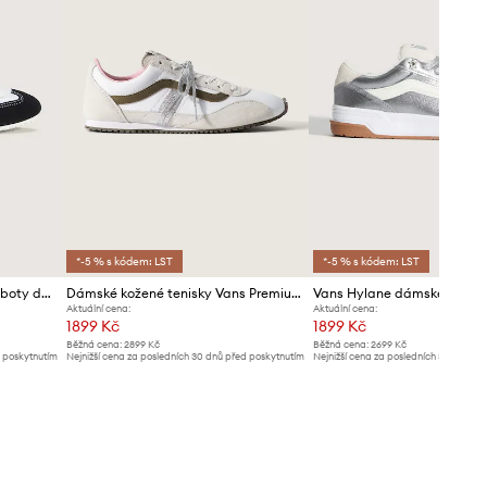
*-5 % s kódem: LST
*-5 % s kódem: LST
Vans Super Lowpro sneakers boty dámské kožené
Dámské kožené tenisky Vans Premium Super Lowpro Trainer
Vans Hylane dámské sneak
Aktuální cena:
Aktuální cena:
1899 Kč
1899 Kč
Běžná cena:
2899 Kč
Běžná cena:
2699 Kč
d poskytnutím
Nejnižší cena za posledních 30 dnů před poskytnutím
Nejnižší cena za posledních 30 dnů př
slevy:
1949 Kč
slevy:
1949 Kč