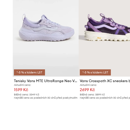
*-5 % s kódem: LST
*-5 % s kódem: LST
Tenisky Vans MTE UltraRange Neo VR3
Aktuální cena:
Aktuální cena:
1599 Kč
2699 Kč
Běžná cena:
3349 Kč
Běžná cena:
3899 Kč
Nejnižší cena za posledních 30 dnů před poskytnutím
Nejnižší cena za posledních 30 dnů před 
slevy:
1674 Kč
slevy:
2799 Kč