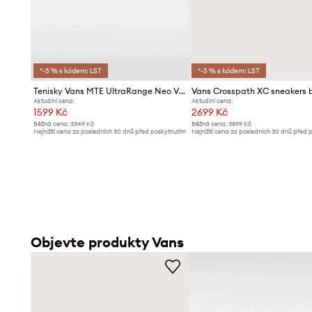
*-5 % s kódem: LST
*-5 % s kódem: LST
Tenisky Vans MTE UltraRange Neo VR3
Aktuální cena:
Aktuální cena:
1599 Kč
2699 Kč
Běžná cena:
3349 Kč
Běžná cena:
3899 Kč
Nejnižší cena za posledních 30 dnů před poskytnutím
Nejnižší cena za posledních 30 dnů před 
slevy:
1674 Kč
slevy:
2799 Kč
Objevte produkty Vans