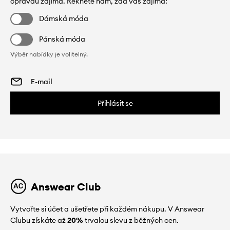
opravdu zajímá. Řekněte nám, zda vás zajímá:
Dámská móda
Pánská móda
Výběr nabídky je volitelný.
Přihlásit se
Answear Club
Vytvořte si účet a ušetřete při každém nákupu. V Answear
Clubu získáte až
20%
trvalou slevu z běžných cen.