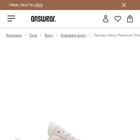
FINAL SALE %!
VÍCE
Ušetřete s Answear Club
Answear
Ona
Boty
Sneakers boty