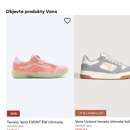
Objevte produkty Vans
*-5 % s kódem: LST
-50%
Vans Upland tenisky dámské ko
Tenisky Vans EVDNT RW Ultimate
Aktuální cena:
Aktuální cena:
1899 Kč