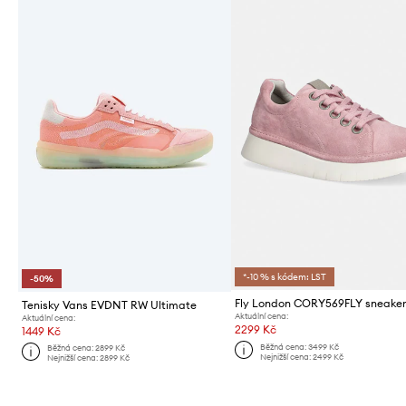
*-10 % s kódem: LST
-50%
Tenisky Vans EVDNT RW Ultimate
Aktuální cena:
Aktuální cena:
2299 Kč
1449 Kč
Běžná cena:
3499 Kč
Běžná cena:
2899 Kč
Nejnižší cena:
2499 Kč
Nejnižší cena:
2899 Kč