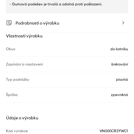
- Gumová podešev je trvalá a odolná proti poškození.
Podrobnosti o výrobku
Vlastnosti výrobku
Obuv
do kotníku
Zapínání a nastavení
šněrování
Typ podrážky
plochá
Špička
zpevněná
Údaje o výrobku
Kód výrobce
VN000CR3YWC1