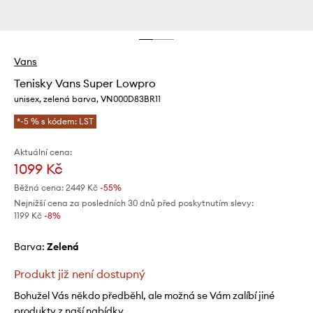
Vans
Tenisky Vans Super Lowpro
unisex, zelená barva, VN000D83BR11
*-5 % s kódem: LST
Aktuální cena:
1099 Kč
Běžná cena:
2449 Kč
-55%
Nejnižší cena za posledních 30 dnů před poskytnutím slevy:
1199 Kč
 -8%
Barva:
zelená
Produkt již není dostupný
Bohužel Vás někdo předběhl, ale možná se Vám zalíbí jiné
produkty z naší nabídky.