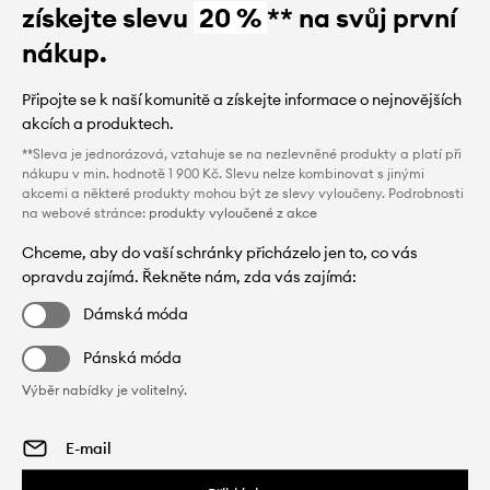
získejte slevu
20 %
** na svůj první
nákup.
Připojte se k naší komunitě a získejte informace o nejnovějších
akcích a produktech.
**Sleva je jednorázová, vztahuje se na nezlevněné produkty a platí při
nákupu v min. hodnotě 1 900 Kč. Slevu nelze kombinovat s jinými
akcemi a některé produkty mohou být ze slevy vyloučeny. Podrobnosti
na webové stránce:
produkty vyloučené z akce
Chceme, aby do vaší schránky přicházelo jen to, co vás
opravdu zajímá. Řekněte nám, zda vás zajímá:
Dámská móda
Pánská móda
Výběr nabídky je volitelný.