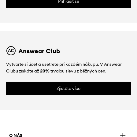
Přihlásit se
Answear Club
Vytvořte si účet a ušetřete při každém nákupu. V Answear
Clubu získáte až
20%
trvalou slevu z běžných cen.
Zjistěte více
O NÁS