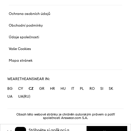
Ochrana osobních údajů
Obchodní podmínky
Údaje společnosti
Vaše Cookies
Mapa stránek
WEARETHEANSWEAR IN:
BG
CY
CZ
GR
HR
HU
IT
PL
RO
SI
SK
UA
UA(RU)
Obsah této webové stránky je chráněn autorským právem a patří
společnosti Answear.com S.A.
Stáhněte si aplikaci a