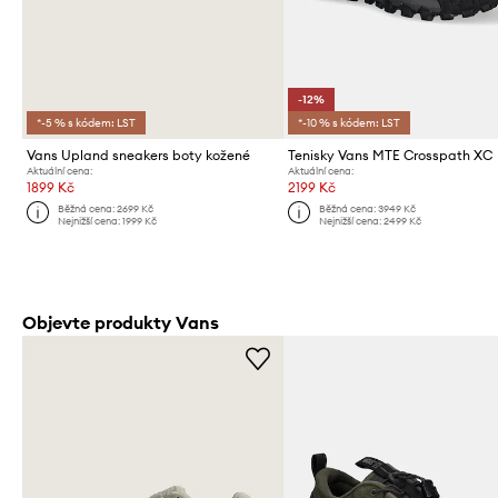
-12%
*-5 % s kódem: LST
*-10 % s kódem: LST
Vans Upland sneakers boty kožené
Tenisky Vans MTE Crosspath XC
Aktuální cena:
Aktuální cena:
1899 Kč
2199 Kč
Běžná cena:
2699 Kč
Běžná cena:
3949 Kč
Nejnižší cena:
1999 Kč
Nejnižší cena:
2499 Kč
Objevte produkty Vans