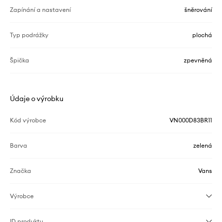
Zapínání a nastavení
šněrování
Typ podrážky
plochá
Špička
zpevněná
Údaje o výrobku
Kód výrobce
VN000D83BR11
Barva
zelená
Značka
Vans
Výrobce
ID produktu