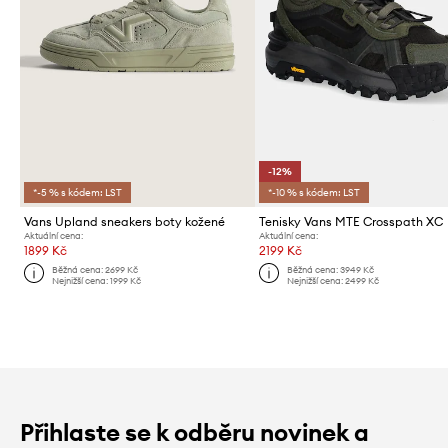
-12%
*-5 % s kódem: LST
*-10 % s kódem: LST
Vans Upland sneakers boty kožené
Tenisky Vans MTE Crosspath XC
Aktuální cena:
Aktuální cena:
1899 Kč
2199 Kč
Běžná cena:
2699 Kč
Běžná cena:
3949 Kč
Nejnižší cena:
1999 Kč
Nejnižší cena:
2499 Kč
Přihlaste se k odběru novinek a