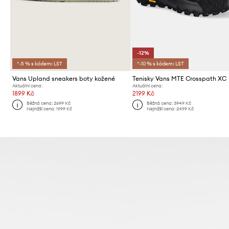
-12%
*-5 % s kódem: LST
*-10 % s kódem: LST
Vans Upland sneakers boty kožené
Tenisky Vans MTE Crosspath XC
Aktuální cena:
Aktuální cena:
1899 Kč
2199 Kč
Běžná cena:
2699 Kč
Běžná cena:
3949 Kč
Nejnižší cena:
1999 Kč
Nejnižší cena:
2499 Kč