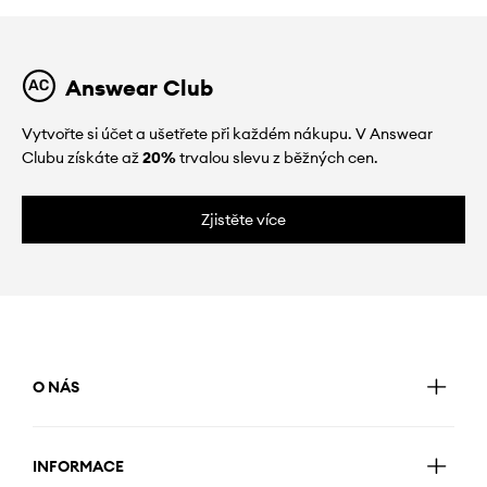
Answear Club
Vytvořte si účet a ušetřete při každém nákupu. V Answear
Clubu získáte až
20%
trvalou slevu z běžných cen.
Zjistěte více
O NÁS
INFORMACE