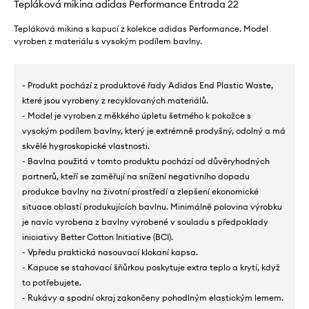
Tepláková mikina adidas Performance Entrada 22
Tepláková mikina s kapucí z kolekce adidas Performance. Model
vyroben z materiálu s vysokým podílem bavlny.
- Produkt pochází z produktové řady Adidas End Plastic Waste,
které jsou vyrobeny z recyklovaných materiálů.
- Model je vyroben z měkkého úpletu šetrného k pokožce s
vysokým podílem bavlny, který je extrémně prodyšný, odolný a má
skvělé hygroskopické vlastnosti.
- Bavlna použitá v tomto produktu pochází od důvěryhodných
partnerů, kteří se zaměřují na snížení negativního dopadu
produkce bavlny na životní prostředí a zlepšení ekonomické
situace oblastí produkujících bavlnu. Minimálně polovina výrobku
je navíc vyrobena z bavlny vyrobené v souladu s předpoklady
iniciativy Better Cotton Initiative (BCI).
- Vpředu praktická nasouvací klokaní kapsa.
- Kapuce se stahovací šňůrkou poskytuje extra teplo a krytí, když
to potřebujete.
- Rukávy a spodní okraj zakončeny pohodlným elastickým lemem.