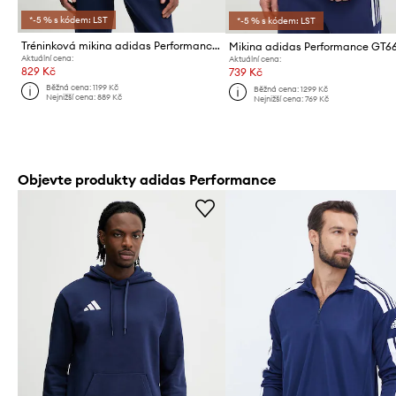
*-5 % s kódem: LST
*-5 % s kódem: LST
Tréninková mikina adidas Performance Entrada26
Mikina adidas Performance GT6
Aktuální cena:
Aktuální cena:
829 Kč
739 Kč
Běžná cena:
1199 Kč
Běžná cena:
1299 Kč
Nejnižší cena:
889 Kč
Nejnižší cena:
769 Kč
Objevte produkty adidas Performance