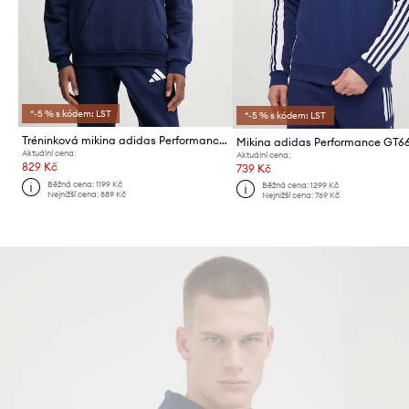
*-5 % s kódem: LST
*-5 % s kódem: LST
Tréninková mikina adidas Performance Entrada26
Mikina adidas Performance GT6
Aktuální cena:
Aktuální cena:
829 Kč
739 Kč
Běžná cena:
1199 Kč
Běžná cena:
1299 Kč
Nejnižší cena:
889 Kč
Nejnižší cena:
769 Kč