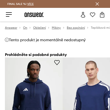
FINAL SALE %!
VÍCE
Ušetřete s Answear Club
Answear
On
Oblečení
Mikiny
Bez zapínání
Tento produkt je momentálně nedostupný
Prohlédněte si podobné produkty