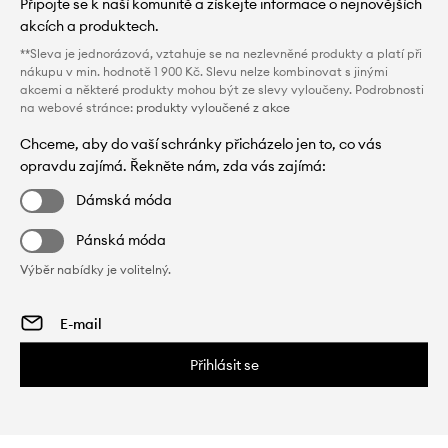
Připojte se k naší komunitě a získejte informace o nejnovějších
akcích a produktech.
**Sleva je jednorázová, vztahuje se na nezlevněné produkty a platí při
nákupu v min. hodnotě 1 900 Kč. Slevu nelze kombinovat s jinými
akcemi a některé produkty mohou být ze slevy vyloučeny. Podrobnosti
na webové stránce:
produkty vyloučené z akce
Chceme, aby do vaší schránky přicházelo jen to, co vás
opravdu zajímá. Řekněte nám, zda vás zajímá:
Dámská móda
Pánská móda
Výběr nabídky je volitelný.
Přihlásit se