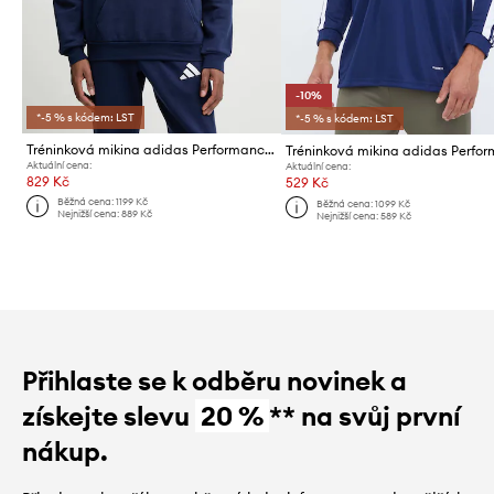
-10%
*-5 % s kódem: LST
*-5 % s kódem: LST
Tréninková mikina adidas Performance Entrada26
Aktuální cena:
Aktuální cena:
829 Kč
529 Kč
Běžná cena:
1199 Kč
Běžná cena:
1099 Kč
Nejnižší cena:
889 Kč
Nejnižší cena:
589 Kč
Přihlaste se k odběru novinek a
získejte slevu
20 %
** na svůj první
nákup.