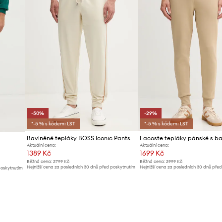
-50%
-29%
*-5 % s kódem: LST
*-5 % s kódem: LST
Bavlněné tepláky BOSS Iconic Pants
Lacoste tepláky pánské s b
Aktuální cena:
Aktuální cena:
1389 Kč
1699 Kč
Běžná cena:
2799 Kč
Běžná cena:
2999 Kč
Nejnižší cena za posledních 30 dnů před poskytnutím
Nejnižší cena za posledních 30 dnů pře
poskytnutím
slevy:
2799 Kč
slevy:
2399 Kč