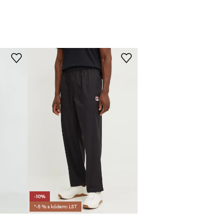
-10%
*-5 % s kódem: LST