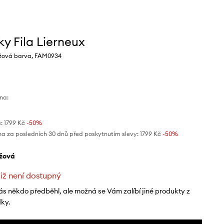
ky Fila Lierneux
žová barva, FAM0934
na:
:
1799 Kč
-50%
na za posledních 30 dnů před poskytnutím slevy:
1799 Kč
 -50%
éžová
již není dostupný
ás někdo předběhl, ale možná se Vám zalíbí jiné produkty z
dky.