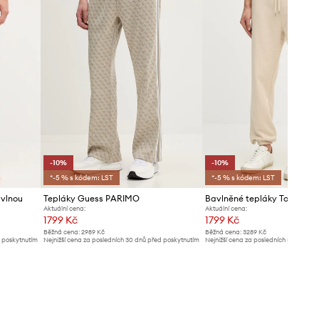
-10%
-10%
*-5 % s kódem: LST
*-5 % s kódem: LST
avlnou
Tepláky Guess PARIMO
Bavlněné tepláky Tommy Hil
Aktuální cena:
Aktuální cena:
1799 Kč
1799 Kč
Běžná cena:
2989 Kč
Běžná cena:
3289 Kč
d poskytnutím
Nejnižší cena za posledních 30 dnů před poskytnutím
Nejnižší cena za posledních 30 dnů př
slevy:
1999 Kč
slevy:
1999 Kč