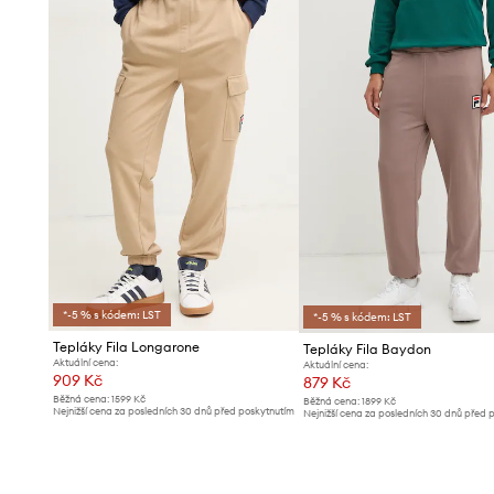
*-5 % s kódem: LST
*-5 % s kódem: LST
Tepláky Fila Longarone
Tepláky Fila Baydon
Aktuální cena:
Aktuální cena:
909 Kč
879 Kč
Běžná cena:
1599 Kč
Běžná cena:
1899 Kč
Nejnižší cena za posledních 30 dnů před poskytnutím
Nejnižší cena za posledních 30 dnů před 
slevy:
999 Kč
slevy:
949 Kč