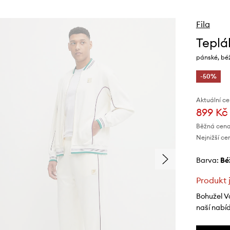
Fila
Teplá
pánské, bé
-50%
Aktuální ce
899 Kč
Běžná cena
Nejnižší ce
Barva:
b
Produkt 
Bohužel V
naší nabí