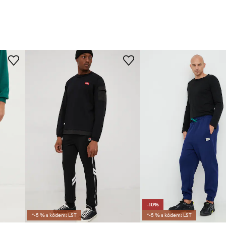
-10%
*-5 % s kódem: LST
*-5 % s kódem: LST