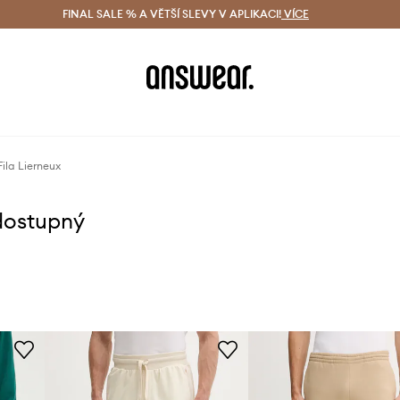
ácení zdarma (od 1800 Kč)
FINAL SALE % A VĚTŠÍ SLEVY V APLIKACI!
Doručení i do 24 h
VÍCE
Ušetřete s 
ila Lierneux
dostupný