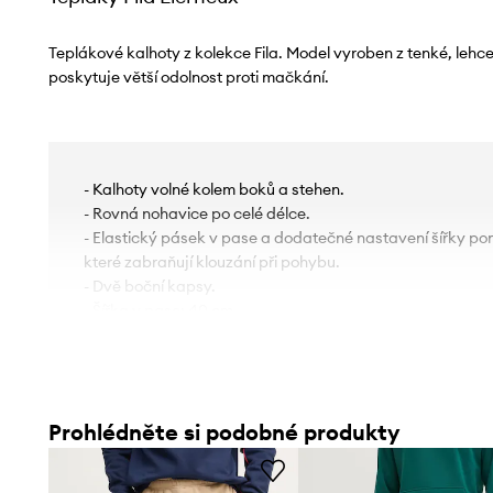
Teplákové kalhoty z kolekce Fila. Model vyroben z tenké, lehce 
poskytuje větší odolnost proti mačkání.
- Kalhoty volné kolem boků a stehen.
- Rovná nohavice po celé délce.
- Elastický pásek v pase a dodatečné nastavení šířky po
které zabraňují klouzání při pohybu.
- Dvě boční kapsy.
- Šířka v pase: 40 cm.
- Šířka v bocích: 58 cm.
- Výška sedu: 35 cm.
- Spodní šířka nohavice: 24 cm.
- Šířka nohavice: 35 cm.
Prohlédněte si podobné produkty
- Vnější délka nohavic: 107,5 cm.
- Rozměry pro velikost: M.