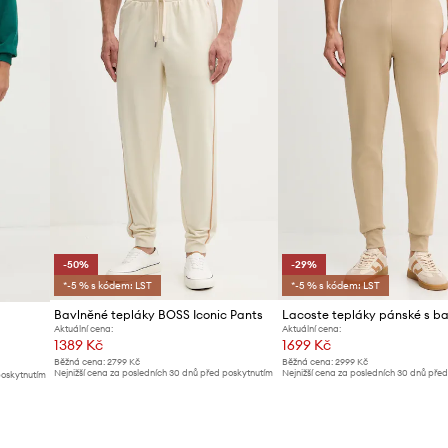
-50%
-29%
*-5 % s kódem: LST
*-5 % s kódem: LST
Bavlněné tepláky BOSS Iconic Pants
Lacoste tepláky pánské s b
Aktuální cena:
Aktuální cena:
1389 Kč
1699 Kč
Běžná cena:
2799 Kč
Běžná cena:
2999 Kč
Nejnižší cena za posledních 30 dnů před poskytnutím
Nejnižší cena za posledních 30 dnů pře
poskytnutím
slevy:
2799 Kč
slevy:
2399 Kč