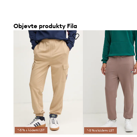
Objevte produkty Fila
*-5 % s kódem: LST
*-5 % s kódem: LST