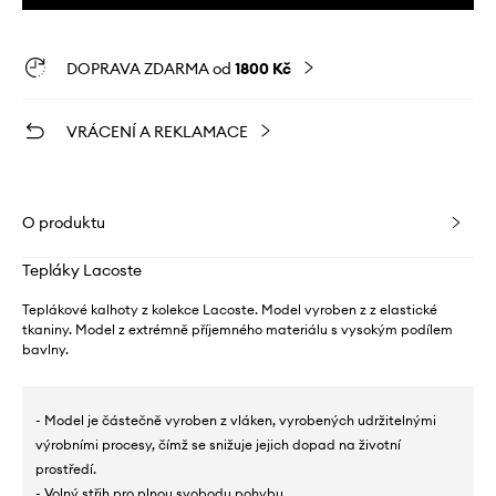
DOPRAVA ZDARMA od
1800 Kč
VRÁCENÍ A REKLAMACE
O produktu
Tepláky Lacoste
Teplákové kalhoty z kolekce Lacoste. Model vyroben z z elastické
tkaniny. Model z extrémně příjemného materiálu s vysokým podílem
bavlny.
- Model je částečně vyroben z vláken, vyrobených udržitelnými
výrobními procesy, čímž se snižuje jejich dopad na životní
prostředí.
- Volný střih pro plnou svobodu pohybu.