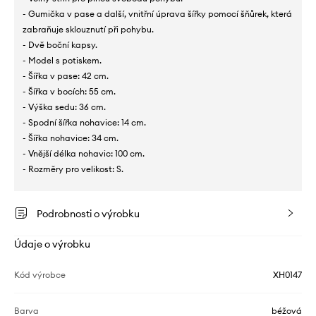
- Gumička v pase a další, vnitřní úprava šířky pomocí šňůrek, která
zabraňuje sklouznutí při pohybu.
- Dvě boční kapsy.
- Model s potiskem.
- Šířka v pase: 42 cm.
- Šířka v bocích: 55 cm.
- Výška sedu: 36 cm.
- Spodní šířka nohavice: 14 cm.
- Šířka nohavice: 34 cm.
- Vnější délka nohavic: 100 cm.
- Rozměry pro velikost: S.
Podrobnosti o výrobku
Údaje o výrobku
Kód výrobce
XH0147
Barva
béžová