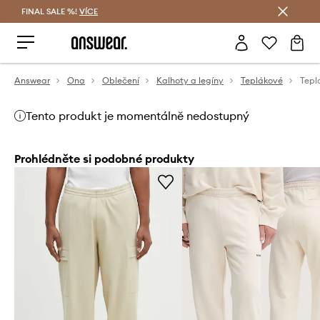
FINAL SALE %!
VÍCE
Ušetřete s Answear Club
Answear
Ona
Oblečení
Kalhoty a legíny
Teplákové
Tepl
Tento produkt je momentálně nedostupný
Prohlédněte si podobné produkty