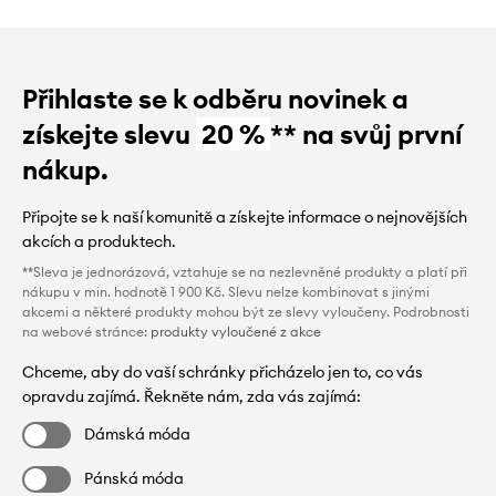
Přihlaste se k odběru novinek a
získejte slevu
20 %
** na svůj první
nákup.
Připojte se k naší komunitě a získejte informace o nejnovějších
akcích a produktech.
**Sleva je jednorázová, vztahuje se na nezlevněné produkty a platí při
nákupu v min. hodnotě 1 900 Kč. Slevu nelze kombinovat s jinými
akcemi a některé produkty mohou být ze slevy vyloučeny. Podrobnosti
na webové stránce:
produkty vyloučené z akce
Chceme, aby do vaší schránky přicházelo jen to, co vás
opravdu zajímá. Řekněte nám, zda vás zajímá:
Dámská móda
Pánská móda