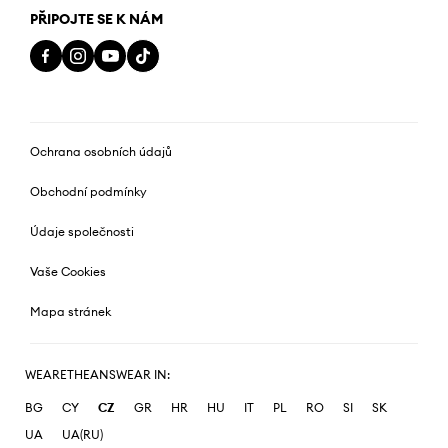
PŘIPOJTE SE K NÁM
Ochrana osobních údajů
Obchodní podmínky
Údaje společnosti
Vaše Cookies
Mapa stránek
WEARETHEANSWEAR IN:
BG
CY
CZ
GR
HR
HU
IT
PL
RO
SI
SK
UA
UA(RU)