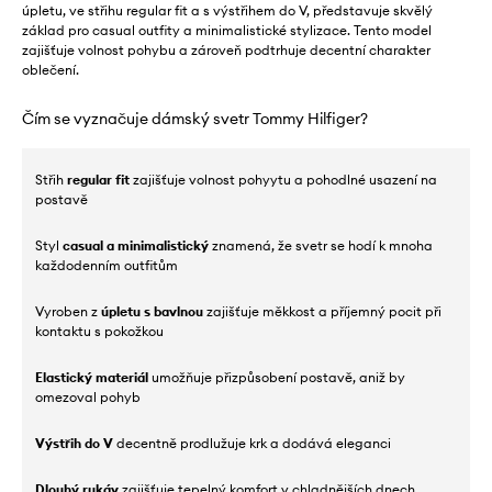
úpletu, ve střihu regular fit a s výstřihem do V, představuje skvělý
základ pro casual outfity a minimalistické stylizace. Tento model
zajišťuje volnost pohybu a zároveň podtrhuje decentní charakter
oblečení.
Čím se vyznačuje dámský svetr Tommy Hilfiger?
Střih
regular fit
zajišťuje volnost pohyytu a pohodlné usazení na
postavě
Styl
casual a minimalistický
znamená, že svetr se hodí k mnoha
každodenním outfitům
Vyroben z
úpletu s bavlnou
zajišťuje měkkost a příjemný pocit při
kontaktu s pokožkou
Elastický materiál
umožňuje přizpůsobení postavě, aniž by
omezoval pohyb
Výstřih do V
decentně prodlužuje krk a dodává eleganci
Dlouhý rukáv
zajišťuje tepelný komfort v chladnějších dnech