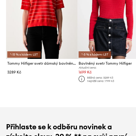
*-15 % s kódem: LST
*-5 % s kódem: LST
Tommy Hilfiger svetr dámský bavlněný
Bavlněný svetr Tommy Hilfiger
Aktuální cena:
3289 Kč
1699 Kč
Běžná cena:
3289 Kč
Nejnižší cena:
1799 Kč
Přihlaste se k odběru novinek a