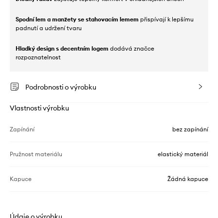
Spodní lem a manžety se stahovacím lemem
přispívají k lepšímu
padnutí a udržení tvaru
Hladký design s decentním logem
dodává značce
rozpoznatelnost
Podrobnosti o výrobku
Vlastnosti výrobku
Zapínání
bez zapínání
Pružnost materiálu
elastický materiál
Kapuce
Žádná kapuce
Údaje o výrobku