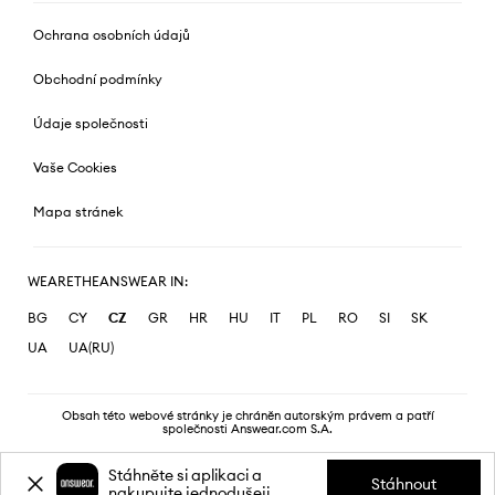
Ochrana osobních údajů
Obchodní podmínky
Údaje společnosti
Vaše Cookies
Mapa stránek
WEARETHEANSWEAR IN:
BG
CY
CZ
GR
HR
HU
IT
PL
RO
SI
SK
UA
UA(RU)
Obsah této webové stránky je chráněn autorským právem a patří
společnosti Answear.com S.A.
Stáhněte si aplikaci a
Stáhnout
nakupujte jednodušeji