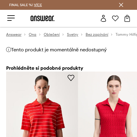
FINAL SALE %!
VÍCE
Ušetřete s Answear Club
Answear
Ona
Oblečení
Svetry
Bez zapínání
Tento produkt je momentálně nedostupný
Prohlédněte si podobné produkty