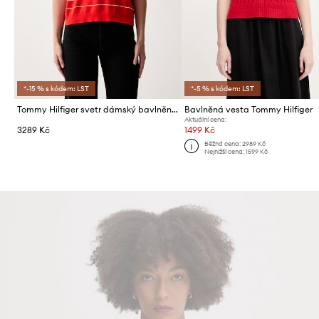
*-15 % s kódem: LST
*-5 % s kódem: LST
Tommy Hilfiger svetr dámský bavlněný
Bavlněná vesta Tommy Hilfiger
Aktuální cena:
3289 Kč
1499 Kč
Běžná cena:
2989 Kč
Nejnižší cena:
1599 Kč