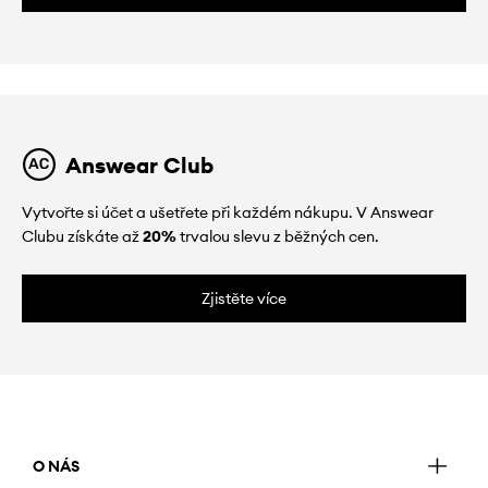
Answear Club
Vytvořte si účet a ušetřete při každém nákupu. V Answear
Clubu získáte až
20%
trvalou slevu z běžných cen.
Zjistěte více
O NÁS