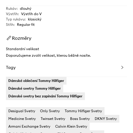
Rukáv
:
dlouhý
Výstřih
:
Výstřih do V
Typ rukávu
:
klasický
Střih
:
Regular fit
Rozměry
Standardní velikost
Doporučujeme zvolit velikost, kterou běžně nosíte.
Tagy
Dámské oblečení Tommy Hilfiger
Dámské svetry Tommy Hilfiger
Dámské svetry bez zapínání Tommy Hilfiger
Desigual Svetry
Only Svetry
Tommy Hilfiger Svetry
Medicine Svetry
Twinset Svetry
Boss Svetry
DKNY Svetry
Armani Exchange Svetry
Calvin Klein Svetry