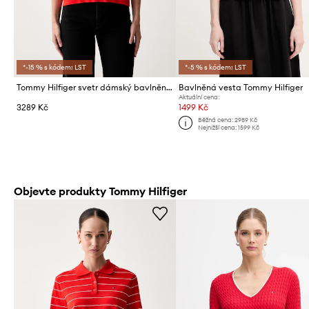
*-15 % s kódem: LST
*-5 % s kódem: LST
Tommy Hilfiger svetr dámský bavlněný
Bavlněná vesta Tommy Hilfiger
Aktuální cena:
3289 Kč
1499 Kč
Běžná cena:
2989 Kč
Nejnižší cena:
1599 Kč
Objevte produkty Tommy Hilfiger