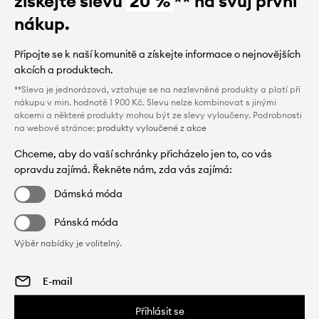
získejte slevu
20 %
** na svůj první
nákup.
Připojte se k naší komunitě a získejte informace o nejnovějších
akcích a produktech.
**Sleva je jednorázová, vztahuje se na nezlevněné produkty a platí při
nákupu v min. hodnotě 1 900 Kč. Slevu nelze kombinovat s jinými
akcemi a některé produkty mohou být ze slevy vyloučeny. Podrobnosti
na webové stránce:
produkty vyloučené z akce
Chceme, aby do vaší schránky přicházelo jen to, co vás
opravdu zajímá. Řekněte nám, zda vás zajímá:
Dámská móda
Pánská móda
Výběr nabídky je volitelný.
Přihlásit se