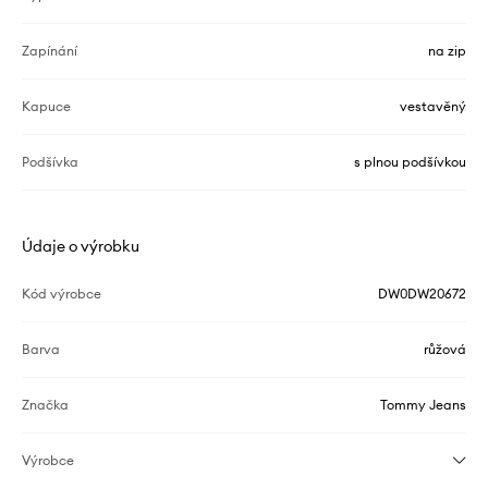
Zapínání
na zip
Kapuce
vestavěný
Podšívka
s plnou podšívkou
Údaje o výrobku
Kód výrobce
DW0DW20672
Barva
růžová
Značka
Tommy Jeans
Výrobce