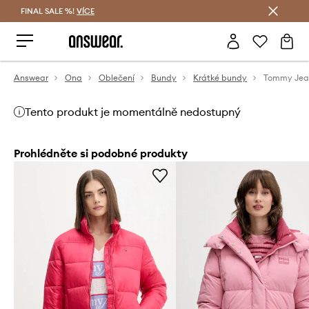
FINAL SALE %!
VÍCE
Ušetřete s Answear Club
Answear
Ona
Oblečení
Bundy
Krátké bundy
Tento produkt je momentálně nedostupný
Prohlédněte si podobné produkty