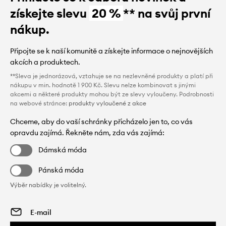
získejte slevu
20 %
** na svůj první
nákup.
Připojte se k naší komunitě a získejte informace o nejnovějších
akcích a produktech.
**Sleva je jednorázová, vztahuje se na nezlevněné produkty a platí při
nákupu v min. hodnotě 1 900 Kč. Slevu nelze kombinovat s jinými
akcemi a některé produkty mohou být ze slevy vyloučeny. Podrobnosti
na webové stránce:
produkty vyloučené z akce
Chceme, aby do vaší schránky přicházelo jen to, co vás
opravdu zajímá. Řekněte nám, zda vás zajímá:
Dámská móda
Pánská móda
Výběr nabídky je volitelný.