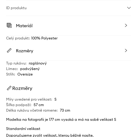
ID produktu
Materiál
Celý produkt
:
100% Polyester
Rozměry
Typ rukávu
:
raglánový
Límec
:
podvýšený
Střih
:
Oversize
Rozměry
Míry uvedené pro velikost
:
S
Šířka podpaží
:
57 cm
Délka rukávu včetně ramene
:
73 cm
Modelka na fotografii je 177 cm vysoká a má na sobě velikost S
Standardní velikost
Doporučujeme zvolit velikost, kterou běžně nosíte.