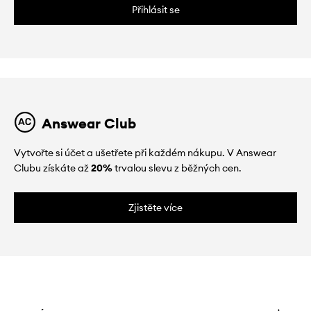
Přihlásit se
Answear Club
Vytvořte si účet a ušetřete při každém nákupu. V Answear
Clubu získáte až
20%
trvalou slevu z běžných cen.
Zjistěte více