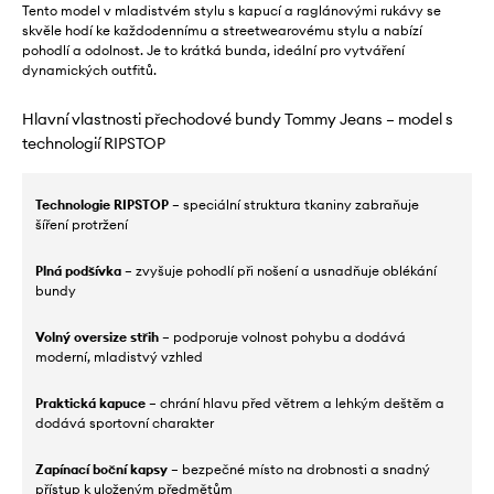
Tento model v mladistvém stylu s kapucí a raglánovými rukávy se
skvěle hodí ke každodennímu a streetwearovému stylu a nabízí
pohodlí a odolnost. Je to krátká bunda, ideální pro vytváření
dynamických outfitů.
Hlavní vlastnosti přechodové bundy Tommy Jeans – model s
technologií RIPSTOP
Technologie RIPSTOP
– speciální struktura tkaniny zabraňuje
šíření protržení
Plná podšívka
– zvyšuje pohodlí při nošení a usnadňuje oblékání
bundy
Volný oversize střih
– podporuje volnost pohybu a dodává
moderní, mladistvý vzhled
Praktická kapuce
– chrání hlavu před větrem a lehkým deštěm a
dodává sportovní charakter
Zapínací boční kapsy
– bezpečné místo na drobnosti a snadný
přístup k uloženým předmětům