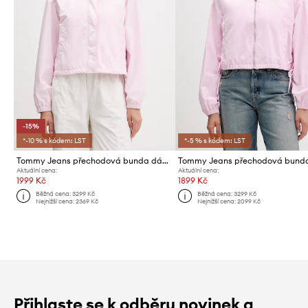
-15%
*-10 % s kódem: LST
*-5 % s kódem: LST
Tommy Jeans přechodová bunda dámská
Aktuální cena:
Aktuální cena:
1999 Kč
1899 Kč
Běžná cena:
3299 Kč
Běžná cena:
3299 Kč
Nejnižší cena:
2369 Kč
Nejnižší cena:
2099 Kč
Přihlaste se k odběru novinek a