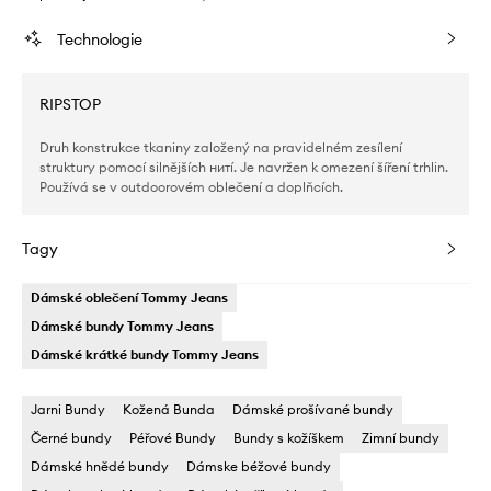
Technologie
RIPSTOP
Druh konstrukce tkaniny založený na pravidelném zesílení
struktury pomocí silnějších нитí. Je navržen k omezení šíření trhlin.
Používá se v outdoorovém oblečení a doplňcích.
Tagy
Dámské oblečení Tommy Jeans
Dámské bundy Tommy Jeans
Dámské krátké bundy Tommy Jeans
Jarni Bundy
Kožená Bunda
Dámské prošívané bundy
Černé bundy
Péřové Bundy
Bundy s kožíškem
Zimní bundy
Dámské hnědé bundy
Dámske béžové bundy