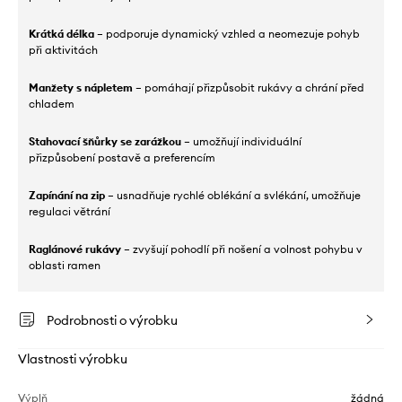
Krátká délka
– podporuje dynamický vzhled a neomezuje pohyb
při aktivitách
Manžety s nápletem
– pomáhají přizpůsobit rukávy a chrání před
chladem
Stahovací šňůrky se zarážkou
– umožňují individuální
přizpůsobení postavě a preferencím
Zapínání na zip
– usnadňuje rychlé oblékání a svlékání, umožňuje
regulaci větrání
Raglánové rukávy
– zvyšují pohodlí při nošení a volnost pohybu v
oblasti ramen
Podrobnosti o výrobku
Vlastnosti výrobku
Výplň
žádná