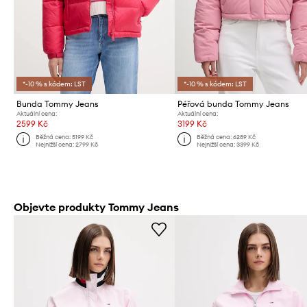
*-10 % s kódem: LST
*-10 % s kódem: LST
Bunda Tommy Jeans
Péřová bunda Tommy Jeans
Aktuální cena:
Aktuální cena:
2599 Kč
3199 Kč
Běžná cena:
5199 Kč
Běžná cena:
6289 Kč
Nejnižší cena:
2799 Kč
Nejnižší cena:
3399 Kč
Objevte produkty Tommy Jeans