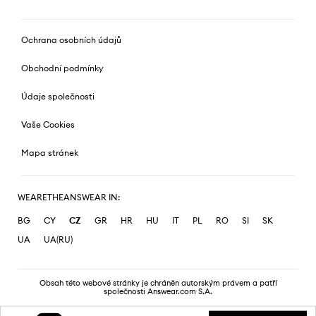
Ochrana osobních údajů
Obchodní podmínky
Údaje společnosti
Vaše Cookies
Mapa stránek
WEARETHEANSWEAR IN:
BG
CY
CZ
GR
HR
HU
IT
PL
RO
SI
SK
UA
UA(RU)
Obsah této webové stránky je chráněn autorským právem a patří
společnosti Answear.com S.A.