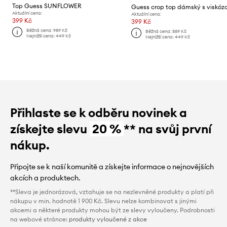
Top Guess SUNFLOWER
Aktuální cena:
Aktuální cena:
399 Kč
399 Kč
Běžná cena:
989 Kč
Běžná cena:
889 Kč
Nejnižší cena:
449 Kč
Nejnižší cena:
449 Kč
Přihlaste se k odběru novinek a
získejte slevu
20 %
** na svůj první
nákup.
Připojte se k naší komunitě a získejte informace o nejnovějších
akcích a produktech.
**Sleva je jednorázová, vztahuje se na nezlevněné produkty a platí při
nákupu v min. hodnotě 1 900 Kč. Slevu nelze kombinovat s jinými
akcemi a některé produkty mohou být ze slevy vyloučeny. Podrobnosti
na webové stránce:
produkty vyloučené z akce