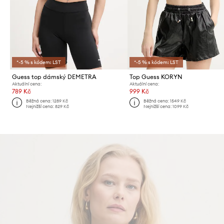
*-5 % s kódem: LST
*-5 % s kódem: LST
Guess top dámský DEMETRA
Top Guess KORYN
Aktuální cena:
Aktuální cena:
789 Kč
999 Kč
Běžná cena:
1289 Kč
Běžná cena:
1549 Kč
Nejnižší cena:
829 Kč
Nejnižší cena:
1099 Kč