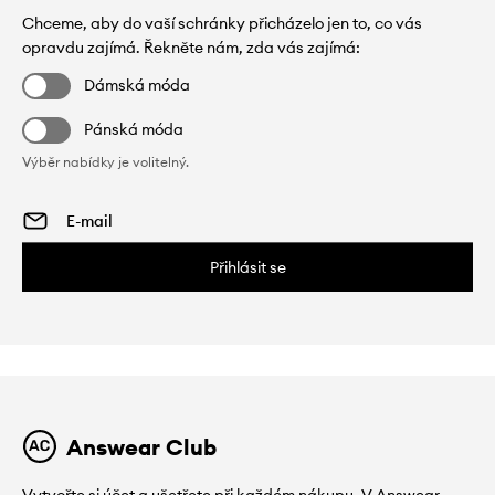
Chceme, aby do vaší schránky přicházelo jen to, co vás
opravdu zajímá. Řekněte nám, zda vás zajímá:
Dámská móda
Pánská móda
Výběr nabídky je volitelný.
Přihlásit se
Answear Club
Vytvořte si účet a ušetřete při každém nákupu. V Answear