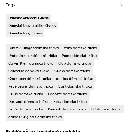
Tagy
Dámské oblečení Guess
Dámské topy a trička Guess
Dámské topy Guess
Tommy Hilfiger dámská trička
Vans dámská trička
Under Armour dámská trička
Puma dámská trička
Calvin Klein dámská trička
Gap dámská trička
Converse dámská trička
Guess dámská trička
Champion dámská trička
adidas dámská trička
Pepe Jeans dámská trička
Gant dámská trička
Liu Jo dámská trička
Lacoste dámská trička
Desigual dámská trička
Roxy dámská trička
Levi's dámská trička
Reebok dámská trička
DC dámská trička
adidas Originals dámská trička
Prohlédněte si podobné produkty