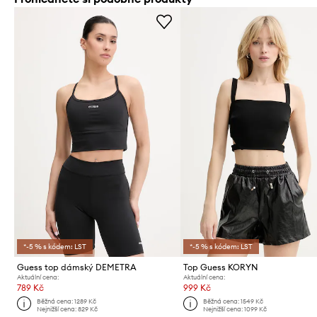
*-5 % s kódem: LST
*-5 % s kódem: LST
Guess top dámský DEMETRA
Top Guess KORYN
Aktuální cena:
Aktuální cena:
789 Kč
999 Kč
Běžná cena:
1289 Kč
Běžná cena:
1549 Kč
Nejnižší cena:
829 Kč
Nejnižší cena:
1099 Kč