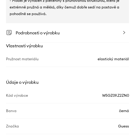
- Model je vyroben z pleteniny s pruhovanou strukturou, která je
extrémně pružná a měkká, díky čemuž dobře sedí na postavě a
pohodlně se používá.
Podrobnosti o výrobku
Vlastnosti výrobku
Pružnost materiálu
elastický materiál
Údaje o výrobku
Kód výrobce
W5GZ09.Z2ZN0
Barva
černá
Značka
Guess