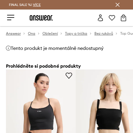
FINAL SALE %!
VÍCE
Ušetřete s Answear Club
Answear
Ona
Oblečení
Topy a trička
Bez rukávů
Top Gu
Tento produkt je momentálně nedostupný
Prohlédněte si podobné produkty