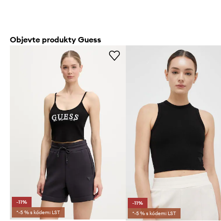
Objevte produkty Guess
-11%
-11%
*-5 % s kódem: LST
*-5 % s kódem: LST