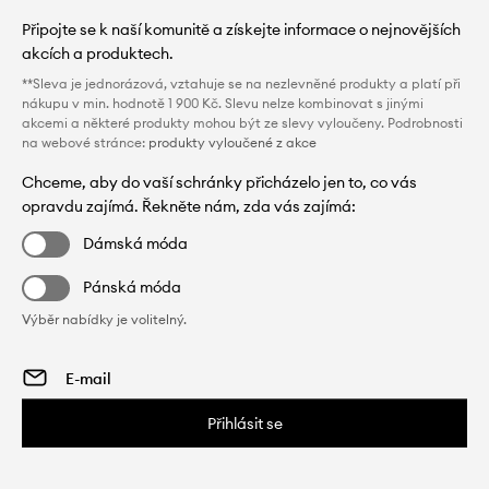
Připojte se k naší komunitě a získejte informace o nejnovějších
akcích a produktech.
**Sleva je jednorázová, vztahuje se na nezlevněné produkty a platí při
nákupu v min. hodnotě 1 900 Kč. Slevu nelze kombinovat s jinými
akcemi a některé produkty mohou být ze slevy vyloučeny. Podrobnosti
na webové stránce:
produkty vyloučené z akce
Chceme, aby do vaší schránky přicházelo jen to, co vás
opravdu zajímá. Řekněte nám, zda vás zajímá:
Dámská móda
Pánská móda
Výběr nabídky je volitelný.
Přihlásit se