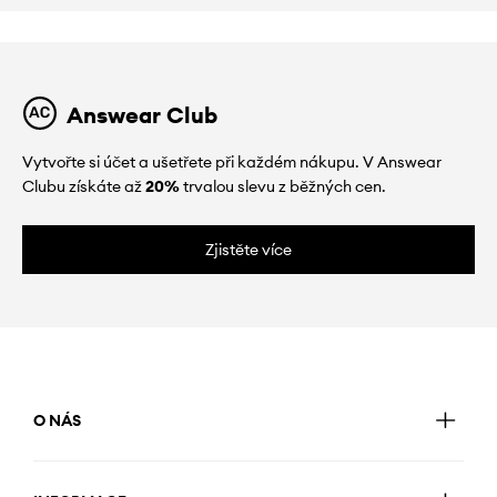
Answear Club
Vytvořte si účet a ušetřete při každém nákupu. V Answear
Clubu získáte až
20%
trvalou slevu z běžných cen.
Zjistěte více
O NÁS