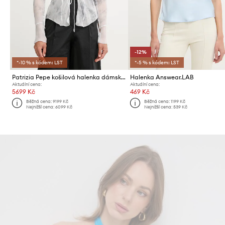
-12%
*-10 % s kódem: LST
*-5 % s kódem: LST
Patrizia Pepe košilová halenka dámská z viskózy
Halenka Answear.LAB
Aktuální cena:
Aktuální cena:
5699 Kč
469 Kč
Běžná cena:
9199 Kč
Běžná cena:
1199 Kč
Nejnižší cena:
6099 Kč
Nejnižší cena:
539 Kč