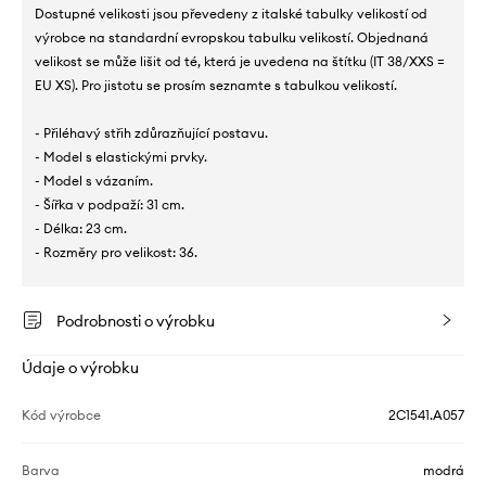
Dostupné velikosti jsou převedeny z italské tabulky velikostí od
výrobce na standardní evropskou tabulku velikostí. Objednaná
velikost se může lišit od té, která je uvedena na štítku (IT 38/XXS =
EU XS). Pro jistotu se prosím seznamte s tabulkou velikostí.
- Přiléhavý střih zdůrazňující postavu.
- Model s elastickými prvky.
- Model s vázaním.
- Šířka v podpaží: 31 cm.
- Délka: 23 cm.
- Rozměry pro velikost: 36.
Podrobnosti o výrobku
Údaje o výrobku
Kód výrobce
2C1541.A057
Barva
modrá