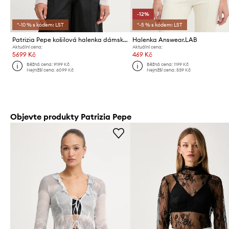
-12%
*-10 % s kódem: LST
*-5 % s kódem: LST
Patrizia Pepe košilová halenka dámská z viskózy
Halenka Answear.LAB
Aktuální cena:
Aktuální cena:
5699 Kč
469 Kč
Běžná cena:
9199 Kč
Běžná cena:
1199 Kč
Nejnižší cena:
6099 Kč
Nejnižší cena:
539 Kč
Objevte produkty Patrizia Pepe