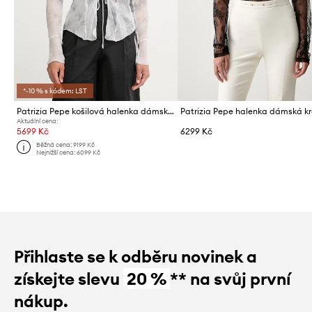
*-10 % s kódem: LST
Patrizia Pepe košilová halenka dámská z viskózy
Aktuální cena:
5699 Kč
6299 Kč
Běžná cena:
9199 Kč
Nejnižší cena:
6099 Kč
Přihlaste se k odběru novinek a
získejte slevu
20 %
** na svůj první
nákup.