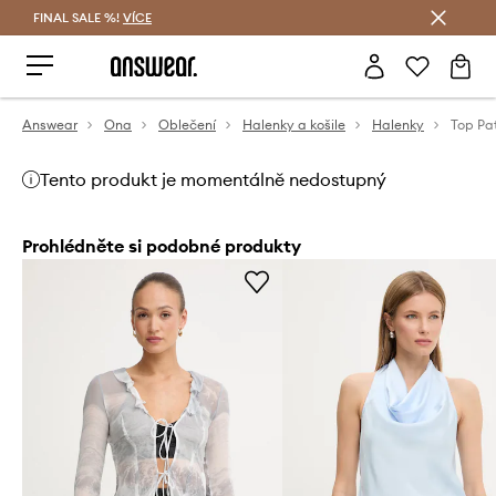
FINAL SALE %!
VÍCE
Ušetřete s Answear Club
Answear
Ona
Oblečení
Halenky a košile
Halenky
Top Pa
Tento produkt je momentálně nedostupný
Prohlédněte si podobné produkty