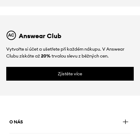
Answear Club
Vytvořte si účet a ušetřete při každém nákupu. V Answear
Clubu získáte až
20%
trvalou slevu z běžných cen.
Zjistěte více
O NÁS