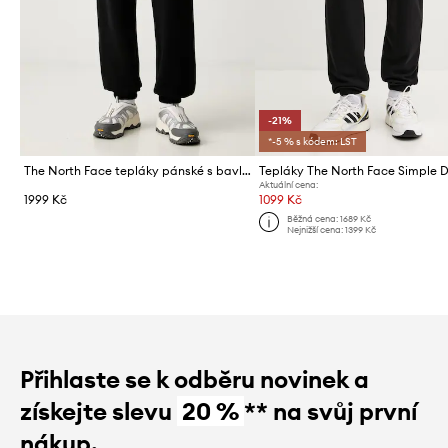
-21%
*-5 % s kódem: LST
The North Face tepláky pánské s bavlnou Essential
Tepláky The North Face Simple
Aktuální cena:
1999 Kč
1099 Kč
Běžná cena:
1689 Kč
Nejnižší cena:
1399 Kč
Přihlaste se k odběru novinek a
získejte slevu
20 %
** na svůj první
nákup.