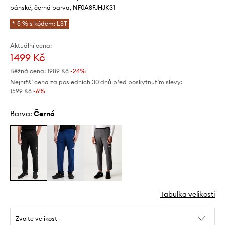
pánské, černá barva, NF0A8FJHJK31
*-5 % s kódem: LST
Aktuální cena:
1499 Kč
Běžná cena:
1989 Kč
-24%
Nejnižší cena za posledních 30 dnů před poskytnutím slevy:
1599 Kč
 -6%
Barva:
černá
Tabulka velikosti
Zvolte velikost