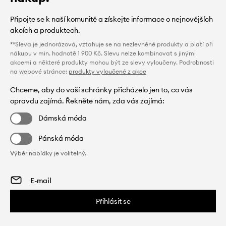
Připojte se k naší komunitě a získejte informace o nejnovějších
akcích a produktech.
**Sleva je jednorázová, vztahuje se na nezlevněné produkty a platí při
nákupu v min. hodnotě 1 900 Kč. Slevu nelze kombinovat s jinými
akcemi a některé produkty mohou být ze slevy vyloučeny. Podrobnosti
na webové stránce:
produkty vyloučené z akce
Chceme, aby do vaší schránky přicházelo jen to, co vás
opravdu zajímá. Řekněte nám, zda vás zajímá:
Dámská móda
Pánská móda
Výběr nabídky je volitelný.
Přihlásit se