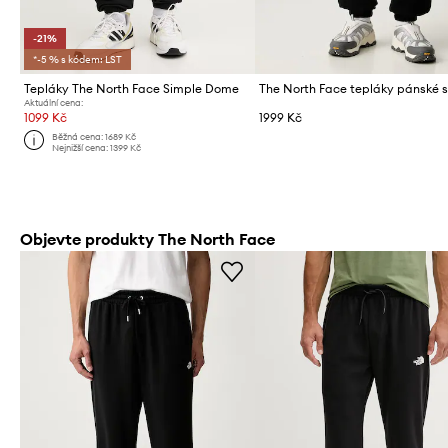
-21%
*-5 % s kódem: LST
Tepláky The North Face Simple Dome
Aktuální cena:
1099 Kč
1999 Kč
Běžná cena:
1689 Kč
Nejnižší cena:
1399 Kč
Objevte produkty The North Face