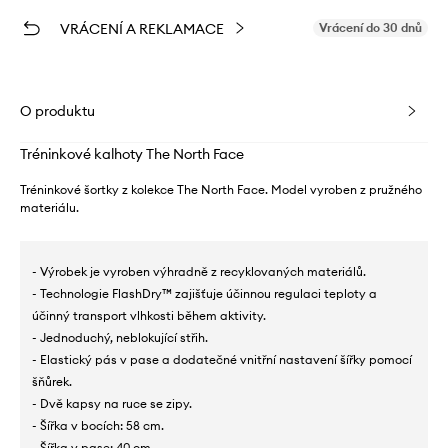
VRÁCENÍ A REKLAMACE
Vrácení do 30 dnů
O produktu
Tréninkové kalhoty The North Face
Tréninkové šortky z kolekce The North Face. Model vyroben z pružného
materiálu.
- Výrobek je vyroben výhradně z recyklovaných materiálů.
- Technologie FlashDry™ zajišťuje účinnou regulaci teploty a
účinný transport vlhkosti během aktivity.
- Jednoduchý, neblokující střih.
- Elastický pás v pase a dodatečné vnitřní nastavení šířky pomocí
šňůrek.
- Dvě kapsy na ruce se zipy.
- Šířka v bocích: 58 cm.
- Šířka v pase: 40 cm.