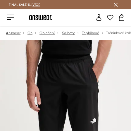
FINAL SALE %!
VÍCE
Ušetřete s Answear Club
Answear
On
Oblečení
Kalhoty
Teplákové
Tréninkové kal