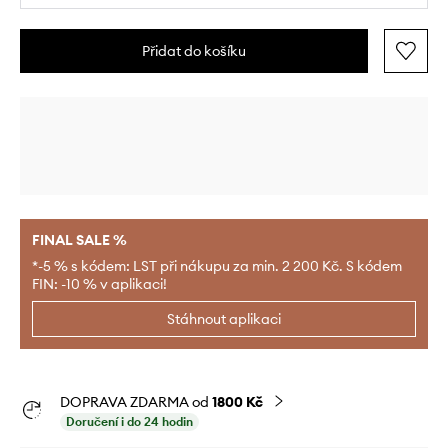
Přidat do košíku
FINAL SALE %
*-5 % s kódem: LST při nákupu za min. 2 200 Kč. S kódem
FIN: -10 % v aplikaci!
Stáhnout aplikaci
DOPRAVA ZDARMA od
1800 Kč
Doručení i do 24 hodin