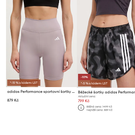
-10%
*-15 % s kódem: LST
*-5 % s kódem: LST
adidas Performance sportovní šortky dámské
Aktuální cena:
879 Kč
799 Kč
Běžná cena:
1499 Kč
Nejnižší cena:
889 Kč