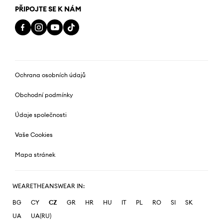
PŘIPOJTE SE K NÁM
Ochrana osobních údajů
Obchodní podmínky
Údaje společnosti
Vaše Cookies
Mapa stránek
WEARETHEANSWEAR IN:
BG
CY
CZ
GR
HR
HU
IT
PL
RO
SI
SK
UA
UA(RU)