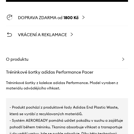
DOPRAVA ZDARMA od
1800 Kč
VRÁCENÍ A REKLAMACE
O produktu
Tréninkové šortky adidas Performance Pacer
Tréninkové šortky z kolekce adidas Performance. Model vyroben z
materiálu odvádějícího vlhkost.
- Produkt pochází z produktové řady Adidas End Plastic Waste,
která se vyrábí z recyklovaných materiálů.
- Systém AEROREADY pomáhá udržet pokožku v suchu a zajišťuje
pohodlí během tréninku. Tkanina absorbuje vlhkost a transportuje
ji do vnější vrstvy, kde se rychle odpařuje. Díky této technologii