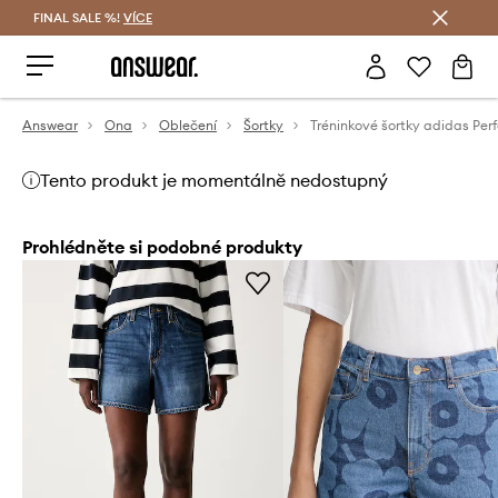
FINAL SALE %!
VÍCE
Ušetřete s Answear Club
Answear
Ona
Oblečení
Šortky
Tento produkt je momentálně nedostupný
Prohlédněte si podobné produkty