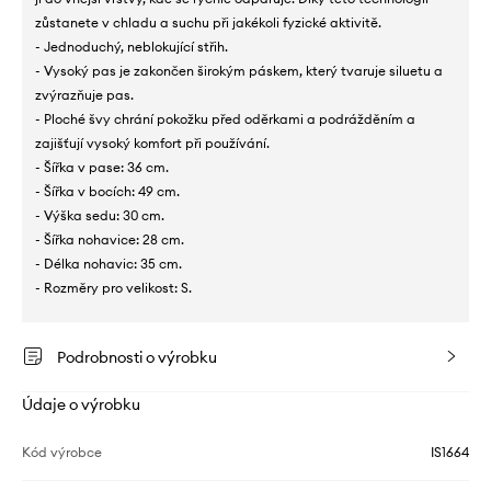
zůstanete v chladu a suchu při jakékoli fyzické aktivitě.
- Jednoduchý, neblokující střih.
- Vysoký pas je zakončen širokým páskem, který tvaruje siluetu a
zvýrazňuje pas.
- Ploché švy chrání pokožku před oděrkami a podrážděním a
zajišťují vysoký komfort při používání.
- Šířka v pase: 36 cm.
- Šířka v bocích: 49 cm.
- Výška sedu: 30 cm.
- Šířka nohavice: 28 cm.
- Délka nohavic: 35 cm.
- Rozměry pro velikost: S.
Podrobnosti o výrobku
Údaje o výrobku
Kód výrobce
IS1664