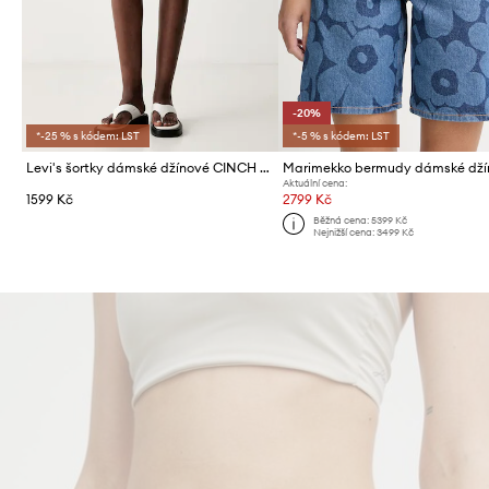
-20%
*-25 % s kódem: LST
*-5 % s kódem: LST
Levi's šortky dámské džínové CINCH MID-THIGH
Marimekko bermudy dámské dží
Aktuální cena:
1599 Kč
2799 Kč
Běžná cena:
5399 Kč
Nejnižší cena:
3499 Kč