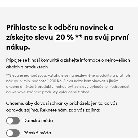
Přihlaste se k odběru novinek a
získejte slevu
20 %
** na svůj první
nákup.
Připojte se k naší komunitě a získejte informace o nejnovějších
akcích a produktech.
**Sleva je jednorázová, vztahuje se na nezlevněné produkty a platí při
nákupu v min. hodnotě 1 900 Kč. Slevu nelze kombinovat s jinými
akcemi a některé produkty mohou být ze slevy vyloučeny. Podrobnosti
na webové stránce:
produkty vyloučené z akce
Chceme, aby do vaší schránky přicházelo jen to, co vás
opravdu zajímá. Řekněte nám, zda vás zajímá:
Dámská móda
Pánská móda