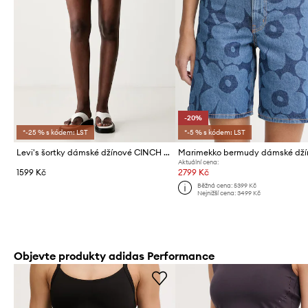
-20%
*-25 % s kódem: LST
*-5 % s kódem: LST
Levi's šortky dámské džínové CINCH MID-THIGH
Marimekko bermudy dámské dží
Aktuální cena:
1599 Kč
2799 Kč
Běžná cena:
5399 Kč
Nejnižší cena:
3499 Kč
Objevte produkty adidas Performance