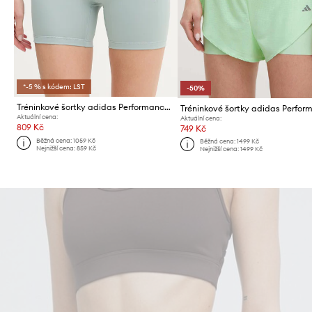
*-5 % s kódem: LST
-50%
Tréninkové šortky adidas Performance Optime
Tréninkové šortky adidas Perfor
Aktuální cena:
Aktuální cena:
809 Kč
749 Kč
Běžná cena:
1059 Kč
Běžná cena:
1499 Kč
Nejnižší cena:
859 Kč
Nejnižší cena:
1499 Kč