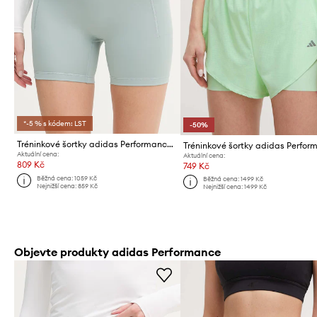
*-5 % s kódem: LST
-50%
Tréninkové šortky adidas Performance Optime
Tréninkové šortky adidas Perfor
Aktuální cena:
Aktuální cena:
809 Kč
749 Kč
Běžná cena:
1059 Kč
Běžná cena:
1499 Kč
Nejnižší cena:
859 Kč
Nejnižší cena:
1499 Kč
Objevte produkty adidas Performance