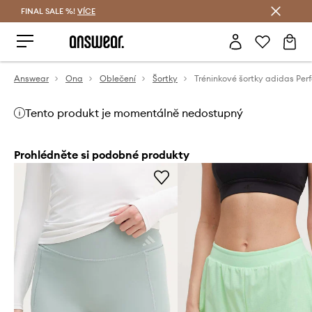
FINAL SALE %!
VÍCE
Ušetřete s Answear Club
Answear
Ona
Oblečení
Šortky
Tento produkt je momentálně nedostupný
Prohlédněte si podobné produkty