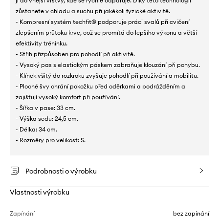
ji do vnější vrstvy, kde se rychle odpařuje. Díky této technologii
zůstanete v chladu a suchu při jakékoli fyzické aktivitě.
- Kompresní systém techfit® podporuje práci svalů při cvičení
zlepšením průtoku krve, což se promítá do lepšího výkonu a větší
efektivity tréninku.
- Střih přizpůsoben pro pohodlí při aktivitě.
- Vysoký pas s elastickým páskem zabraňuje klouzání při pohybu.
- Klínek všitý do rozkroku zvyšuje pohodlí při používání a mobilitu.
- Ploché švy chrání pokožku před oděrkami a podrážděním a
zajišťují vysoký komfort při používání.
- Šířka v pase: 33 cm.
- Výška sedu: 24,5 cm.
- Délka: 34 cm.
- Rozměry pro velikost: S.
Podrobnosti o výrobku
Vlastnosti výrobku
Zapínání
bez zapínání