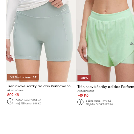
*-5 % s kódem: LST
-50%
Tréninkové šortky adidas Performance Optime
Tréninkové šortky adidas Perfor
Aktuální cena:
Aktuální cena:
809 Kč
749 Kč
Běžná cena:
1059 Kč
Běžná cena:
1499 Kč
Nejnižší cena:
859 Kč
Nejnižší cena:
1499 Kč