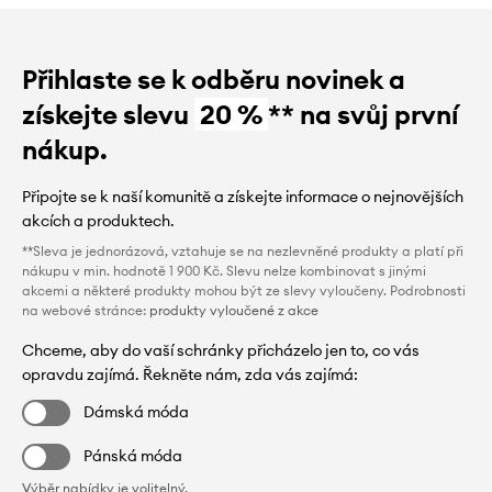
Přihlaste se k odběru novinek a
získejte slevu
20 %
** na svůj první
nákup.
Připojte se k naší komunitě a získejte informace o nejnovějších
akcích a produktech.
**Sleva je jednorázová, vztahuje se na nezlevněné produkty a platí při
nákupu v min. hodnotě 1 900 Kč. Slevu nelze kombinovat s jinými
akcemi a některé produkty mohou být ze slevy vyloučeny. Podrobnosti
na webové stránce:
produkty vyloučené z akce
Chceme, aby do vaší schránky přicházelo jen to, co vás
opravdu zajímá. Řekněte nám, zda vás zajímá:
Dámská móda
Pánská móda
Výběr nabídky je volitelný.