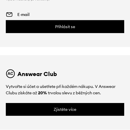
Přihlásit se
Answear Club
Vytvořte si účet a ušetřete při každém nákupu. V Answear
Clubu získáte až
20%
trvalou slevu z běžných cen.
Zjistěte více