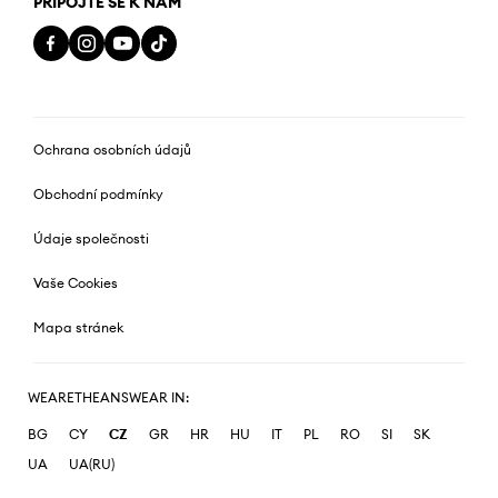
PŘIPOJTE SE K NÁM
Ochrana osobních údajů
Obchodní podmínky
Údaje společnosti
Vaše Cookies
Mapa stránek
WEARETHEANSWEAR IN:
BG
CY
CZ
GR
HR
HU
IT
PL
RO
SI
SK
UA
UA(RU)