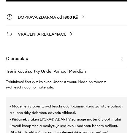
DOPRAVA ZDARMA od
1800 Kč
VRÁCENÍ A REKLAMACE
O produktu
Tréninkové šortky Under Armour Meridian
Tréninkové šortky z kolekce Under Armour. Model vyroben z
rychleschnoucího materiálu.
- Model je vyroben z rychleschnoucí tkaniny, která zajišťuje pohodlí
a sucho díky dobrému odvodu vlhkosti.
- Přídavek vláken LYCRA® ADAPTIV zaručuje materiálu optimální
úroveň komprese a poskytuje svalovou podporu během cvičení.
Díky těmto vláknům si navíc oblečení déle zachovává svůj