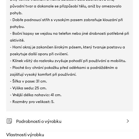
původní tvar a dokonale se přizpůsobí tělu, aniž by omezovalo
pohyb.
- Dobře padnoucí střih s vysokým pasem zabraňuje klouzání při
pohybu.
- Boční kapsy se vejdou na telefon nebo jiné drobnosti potřebné při
aktivitě.
- Horní okraj je zakončen širokým pásem, který tvaruje postavu a
poskytuje další oporu při cvičení.
- Klínek všitý do rozkroku zvyšuje pohodlí při používání a mobilitu.
- Ploché švy chrání pokožku před oděrkami a podrážděním a
zajišťují vysoký komfort při používání.
- Šířka v pase: 31 cm.
- Výška sedu: 25 cm.
- Vnější délka nohavic: 41 cm.
- Rozměry pro velikost: S.
Podrobnosti o výrobku
Vlastnosti výrobku