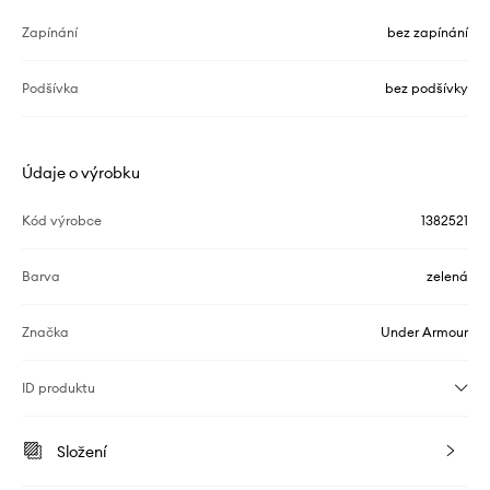
Zapínání
bez zapínání
Podšívka
bez podšívky
Údaje o výrobku
Kód výrobce
1382521
Barva
zelená
Značka
Under Armour
ID produktu
Složení