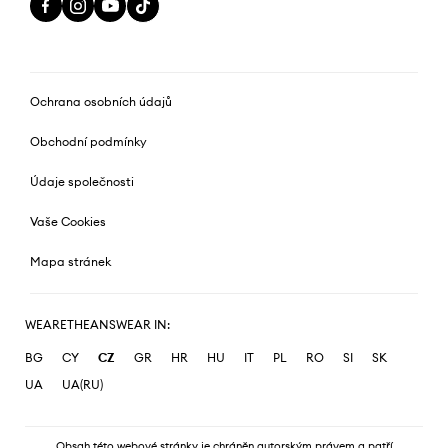
Ochrana osobních údajů
Obchodní podmínky
Údaje společnosti
Vaše Cookies
Mapa stránek
WEARETHEANSWEAR IN:
BG
CY
CZ
GR
HR
HU
IT
PL
RO
SI
SK
UA
UA(RU)
Obsah této webové stránky je chráněn autorským právem a patří