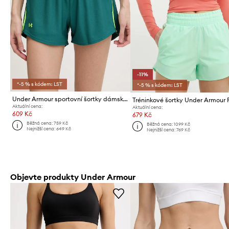
-11%
*-5 % s kódem: LST
*-5 % s kódem: LST
Under Armour sportovní šortky dámské Tech Play
Tréninkové šortky Under Armour 
Aktuální cena:
Aktuální cena:
609 Kč
679 Kč
Běžná cena:
759 Kč
Běžná cena:
1099 Kč
Nejnižší cena:
649 Kč
Nejnižší cena:
769 Kč
Objevte produkty Under Armour