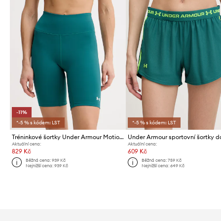
-11%
*-5 % s kódem: LST
*-5 % s kódem: LST
Tréninkové šortky Under Armour Motion
Aktuální cena:
Aktuální cena:
829 Kč
609 Kč
Běžná cena:
939 Kč
Běžná cena:
759 Kč
Nejnižší cena:
939 Kč
Nejnižší cena:
649 Kč