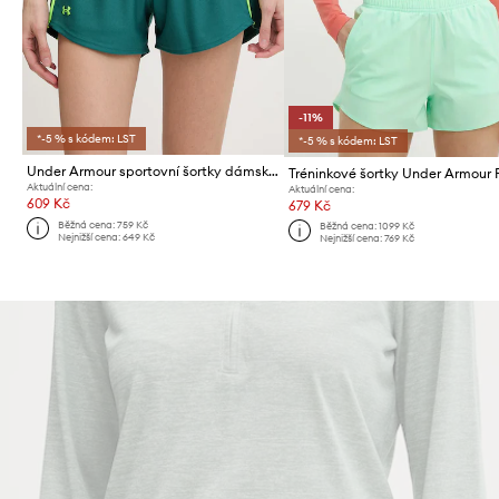
-11%
*-5 % s kódem: LST
*-5 % s kódem: LST
Under Armour sportovní šortky dámské Tech Play
Tréninkové šortky Under Armour 
Aktuální cena:
Aktuální cena:
609 Kč
679 Kč
Běžná cena:
759 Kč
Běžná cena:
1099 Kč
Nejnižší cena:
649 Kč
Nejnižší cena:
769 Kč