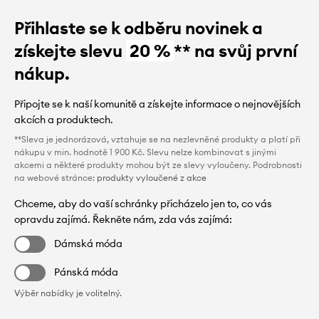
Přihlaste se k odběru novinek a
získejte slevu
20 %
** na svůj první
nákup.
Připojte se k naší komunitě a získejte informace o nejnovějších
akcích a produktech.
**Sleva je jednorázová, vztahuje se na nezlevněné produkty a platí při
nákupu v min. hodnotě 1 900 Kč. Slevu nelze kombinovat s jinými
akcemi a některé produkty mohou být ze slevy vyloučeny. Podrobnosti
na webové stránce:
produkty vyloučené z akce
Chceme, aby do vaší schránky přicházelo jen to, co vás
opravdu zajímá. Řekněte nám, zda vás zajímá:
Dámská móda
Pánská móda
Výběr nabídky je volitelný.