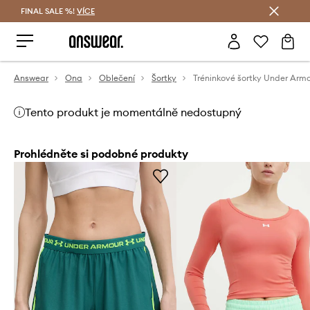
FINAL SALE %!
VÍCE
Ušetřete s Answear Club
Answear
Ona
Oblečení
Šortky
Tento produkt je momentálně nedostupný
Prohlédněte si podobné produkty