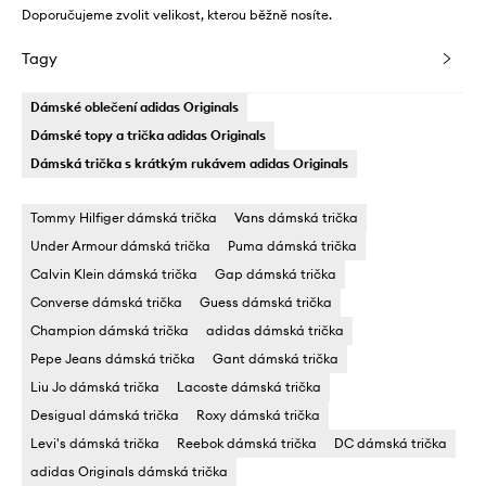
Doporučujeme zvolit velikost, kterou běžně nosíte.
Tagy
Dámské oblečení adidas Originals
Dámské topy a trička adidas Originals
Dámská trička s krátkým rukávem adidas Originals
Tommy Hilfiger dámská trička
Vans dámská trička
Under Armour dámská trička
Puma dámská trička
Calvin Klein dámská trička
Gap dámská trička
Converse dámská trička
Guess dámská trička
Champion dámská trička
adidas dámská trička
Pepe Jeans dámská trička
Gant dámská trička
Liu Jo dámská trička
Lacoste dámská trička
Desigual dámská trička
Roxy dámská trička
Levi's dámská trička
Reebok dámská trička
DC dámská trička
adidas Originals dámská trička