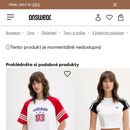
FINAL SALE %!
VÍCE
Ušetřete s Answear Club
Answear
Ona
Oblečení
Topy a trička
S krátkým rukávem
Tento produkt je momentálně nedostupný
Prohlédněte si podobné produkty