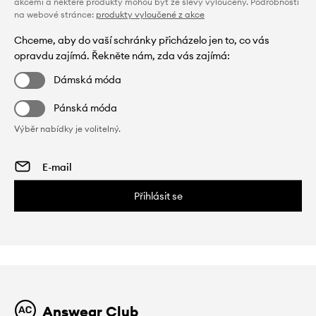
akcemi a některé produkty mohou být ze slevy vyloučeny. Podrobnosti
na webové stránce:
produkty vyloučené z akce
Chceme, aby do vaší schránky přicházelo jen to, co vás
opravdu zajímá. Řekněte nám, zda vás zajímá:
Dámská móda
Pánská móda
Výběr nabídky je volitelný.
Přihlásit se
Answear Club