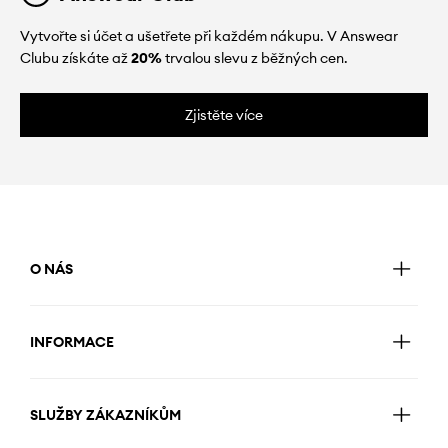
Vytvořte si účet a ušetřete při každém nákupu. V Answear
Clubu získáte až
20%
trvalou slevu z běžných cen.
Zjistěte více
O NÁS
INFORMACE
SLUŽBY ZÁKAZNÍKŮM