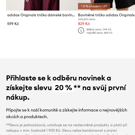
*-5 % s kódem: LST
adidas Originals tričko dámské bavlněné Essentials
Aktuální cena:
599 Kč
829 Kč
Běžná cena:
1199 Kč
Nejnižší cena:
859 Kč
Přihlaste se k odběru novinek a
získejte slevu
20 %
** na svůj první
nákup.
Připojte se k naší komunitě a získejte informace o nejnovějších
akcích a produktech.
**Sleva je jednorázová, vztahuje se na nezlevněné produkty a platí při
nákupu v min. hodnotě 1 900 Kč. Slevu nelze kombinovat s jinými