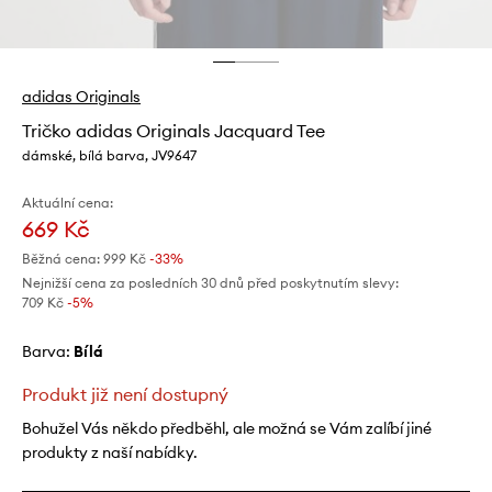
adidas Originals
Tričko adidas Originals Jacquard Tee
dámské, bílá barva, JV9647
Aktuální cena:
669 Kč
Běžná cena:
999 Kč
-33%
Nejnižší cena za posledních 30 dnů před poskytnutím slevy:
709 Kč
 -5%
Barva:
bílá
Produkt již není dostupný
Bohužel Vás někdo předběhl, ale možná se Vám zalíbí jiné
produkty z naší nabídky.