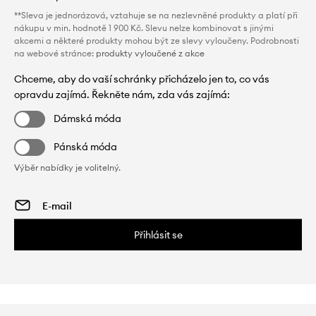
**Sleva je jednorázová, vztahuje se na nezlevněné produkty a platí při
nákupu v min. hodnotě 1 900 Kč. Slevu nelze kombinovat s jinými
akcemi a některé produkty mohou být ze slevy vyloučeny. Podrobnosti
na webové stránce:
produkty vyloučené z akce
Chceme, aby do vaší schránky přicházelo jen to, co vás
opravdu zajímá. Řekněte nám, zda vás zajímá:
Dámská móda
Pánská móda
Výběr nabídky je volitelný.
Přihlásit se