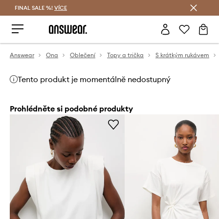
FINAL SALE %!
VÍCE
Ušetřete s Answear Club
Answear
Ona
Oblečení
Topy a trička
S krátkým rukávem
Tento produkt je momentálně nedostupný
Prohlédněte si podobné produkty