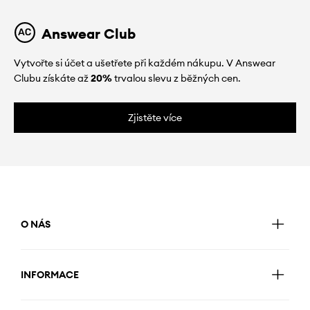
Answear Club
Vytvořte si účet a ušetřete při každém nákupu. V Answear
Clubu získáte až
20%
trvalou slevu z běžných cen.
Zjistěte více
O NÁS
INFORMACE