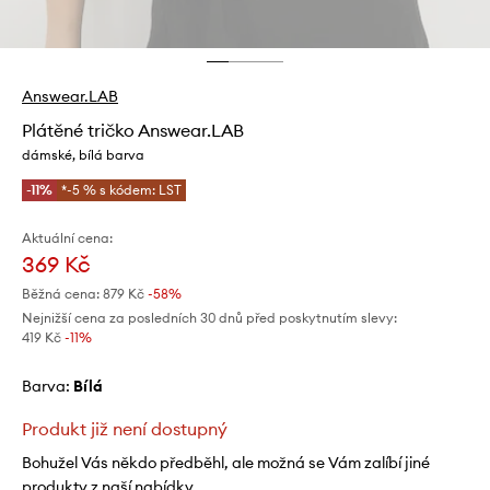
Answear.LAB
Plátěné tričko Answear.LAB
dámské, bílá barva
-11%
*-5 % s kódem: LST
Aktuální cena:
369 Kč
Běžná cena:
879 Kč
-58%
Nejnižší cena za posledních 30 dnů před poskytnutím slevy:
419 Kč
 -11%
Barva:
bílá
Produkt již není dostupný
Bohužel Vás někdo předběhl, ale možná se Vám zalíbí jiné
produkty z naší nabídky.