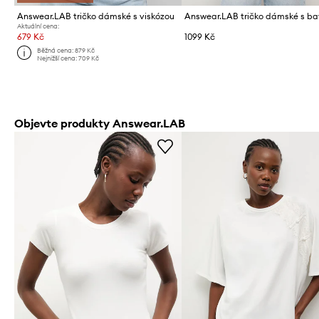
Answear.LAB tričko dámské s viskózou
Answear.LAB tričko dámské s ba
Aktuální cena:
679 Kč
1099 Kč
Běžná cena:
879 Kč
Nejnižší cena:
709 Kč
Objevte produkty Answear.LAB