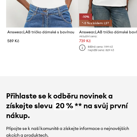
-10%
*-5 % s kódem: LST
Answear.LAB tričko dámské s bavlnou
Aktuální cena:
589 Kč
739 Kč
Běžná cena:
1199 Kč
Nejnižší cena:
829 Kč
Přihlaste se k odběru novinek a
získejte slevu
20 %
** na svůj první
nákup.
Připojte se k naší komunitě a získejte informace o nejnovějších
akcích a produktech.