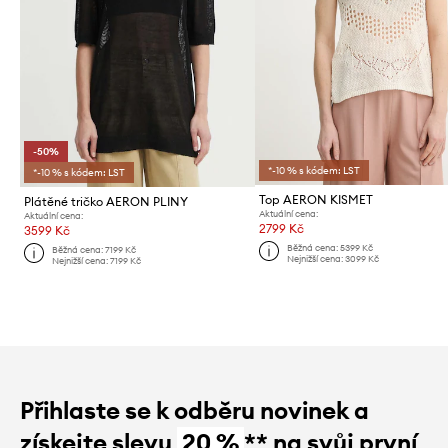
-50%
*-10 % s kódem: LST
*-10 % s kódem: LST
Top AERON KISMET
Plátěné tričko AERON PLINY
Aktuální cena:
Aktuální cena:
2799 Kč
3599 Kč
Běžná cena:
5399 Kč
Běžná cena:
7199 Kč
Nejnižší cena:
3099 Kč
Nejnižší cena:
7199 Kč
Přihlaste se k odběru novinek a
získejte slevu
20 %
** na svůj první