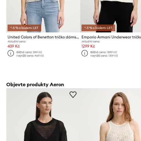
*-5 % s kódem: LST
*-5 % s kódem: LST
United Colors of Benetton tričko dámské bavlněné
Aktuální cena:
Aktuální cena:
439 Kč
1299 Kč
Běžná cena:
599 Kč
Běžná cena:
1899 Kč
Nejnižší cena:
469 Kč
Nejnižší cena:
1319 Kč
Objevte produkty Aeron