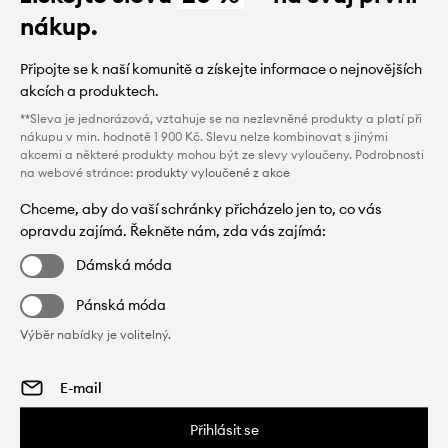
nákup.
Připojte se k naší komunitě a získejte informace o nejnovějších
akcích a produktech.
**Sleva je jednorázová, vztahuje se na nezlevněné produkty a platí při
nákupu v min. hodnotě 1 900 Kč. Slevu nelze kombinovat s jinými
akcemi a některé produkty mohou být ze slevy vyloučeny. Podrobnosti
na webové stránce:
produkty vyloučené z akce
Chceme, aby do vaší schránky přicházelo jen to, co vás
opravdu zajímá. Řekněte nám, zda vás zajímá:
Dámská móda
Pánská móda
Výběr nabídky je volitelný.
Přihlásit se