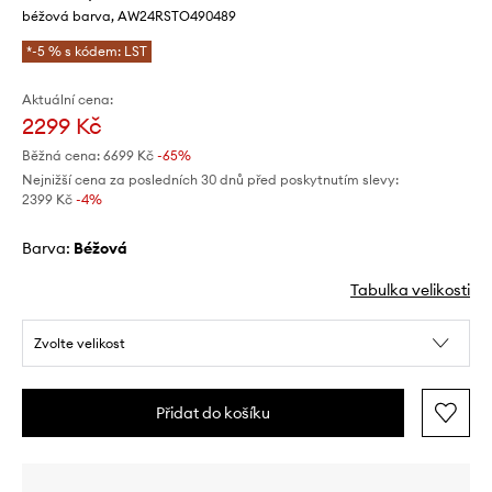
béžová barva, AW24RSTO490489
*-5 % s kódem: LST
Aktuální cena:
2299 Kč
Běžná cena:
6699 Kč
-65%
Nejnižší cena za posledních 30 dnů před poskytnutím slevy:
2399 Kč
 -4%
Barva:
béžová
Tabulka velikosti
Zvolte velikost
Přidat do košíku