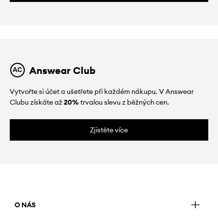
Answear Club
Vytvořte si účet a ušetřete při každém nákupu. V Answear
Clubu získáte až
20%
trvalou slevu z běžných cen.
Zjistěte více
O NÁS