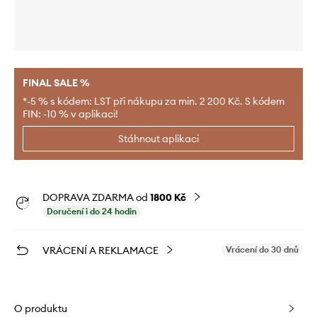
FINAL SALE %
*-5 % s kódem: LST při nákupu za min. 2 200 Kč. S kódem
FIN: -10 % v aplikaci!
Stáhnout aplikaci
DOPRAVA ZDARMA od
1800 Kč
Doručení i do 24 hodin
VRÁCENÍ A REKLAMACE
Vrácení do 30 dnů
O produktu