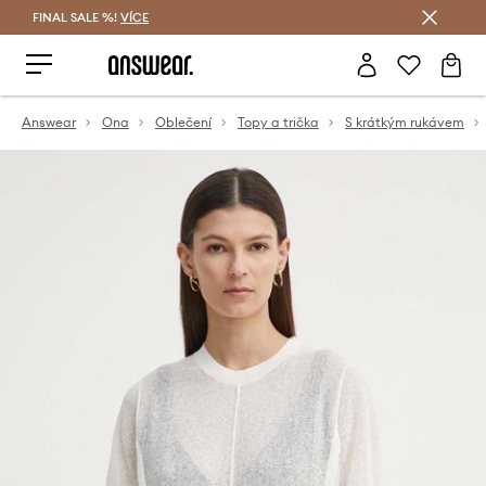
FINAL SALE %!
VÍCE
Ušetřete s Answear Club
Answear
Ona
Oblečení
Topy a trička
S krátkým rukávem