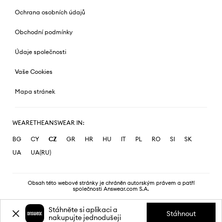
Ochrana osobních údajů
Obchodní podmínky
Údaje společnosti
Vaše Cookies
Mapa stránek
WEARETHEANSWEAR IN:
BG
CY
CZ
GR
HR
HU
IT
PL
RO
SI
SK
UA
UA(RU)
Obsah této webové stránky je chráněn autorským právem a patří
společnosti Answear.com S.A.
Stáhněte si aplikaci a
Stáhnout
nakupujte jednodušeji