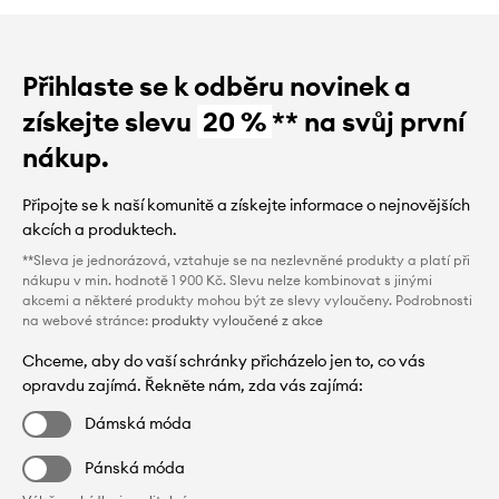
Přihlaste se k odběru novinek a
získejte slevu
20 %
** na svůj první
nákup.
Připojte se k naší komunitě a získejte informace o nejnovějších
akcích a produktech.
**Sleva je jednorázová, vztahuje se na nezlevněné produkty a platí při
nákupu v min. hodnotě 1 900 Kč. Slevu nelze kombinovat s jinými
akcemi a některé produkty mohou být ze slevy vyloučeny. Podrobnosti
na webové stránce:
produkty vyloučené z akce
Chceme, aby do vaší schránky přicházelo jen to, co vás
opravdu zajímá. Řekněte nám, zda vás zajímá:
Dámská móda
Pánská móda