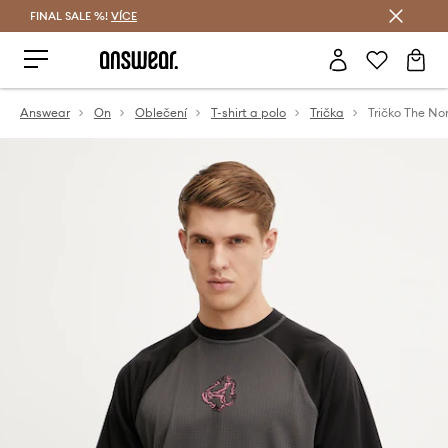
FINAL SALE %!
VÍCE
Ušetřete s Answear Club
Answear
On
Oblečení
T-shirt a polo
Trička
Tričko The No