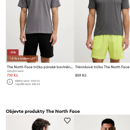
-11%
*-5 % s kódem: LST
The North Face tričko pánské bavlněné CELEBRATION
Tréninkové tričko The North Face
Aktuální cena:
739 Kč
859 Kč
Běžná cena:
1059 Kč
Nejnižší cena:
839 Kč
Objevte produkty The North Face