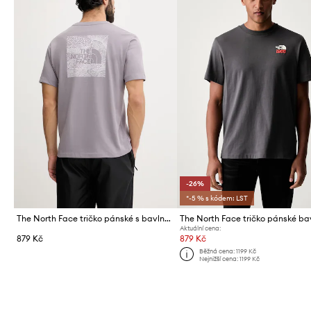
-26%
*-5 % s kódem: LST
The North Face tričko pánské s bavlnou CELEBRATION
Aktuální cena:
879 Kč
879 Kč
Běžná cena:
1199 Kč
Nejnižší cena:
1199 Kč