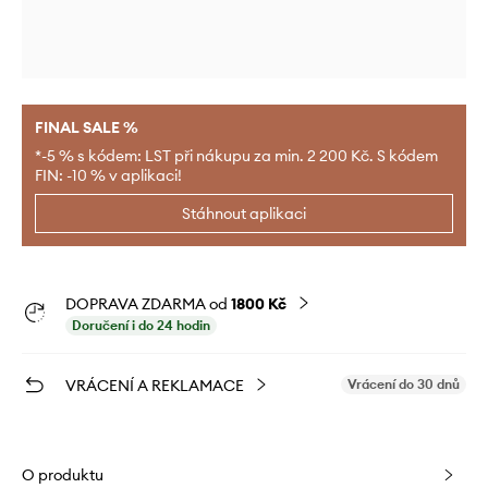
FINAL SALE %
*-5 % s kódem: LST při nákupu za min. 2 200 Kč. S kódem
FIN: -10 % v aplikaci!
Stáhnout aplikaci
DOPRAVA ZDARMA od
1800 Kč
Doručení i do 24 hodin
VRÁCENÍ A REKLAMACE
Vrácení do 30 dnů
O produktu