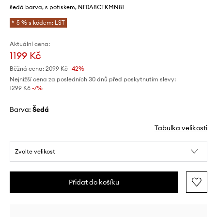
šedá barva, s potiskem, NF0A8CTKMN81
*-5 % s kódem: LST
Aktuální cena:
1199 Kč
Běžná cena:
2099 Kč
-42%
Nejnižší cena za posledních 30 dnů před poskytnutím slevy:
1299 Kč
 -7%
Barva:
šedá
Tabulka velikosti
Zvolte velikost
Přidat do košíku