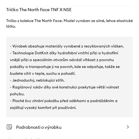
Tričko The North Face TNF X NSE
Tričko z kolekce The North Face. Model vyroben ze silné, lehce elastické
látky.
- Výrobek obsahuje materiály vyrobené z recyklovaných vláken.
- Technologie DotKnit díky hydrofobní vnitřní přízi a hydrofilní
vnější přízi a speciálním otvorům odvádí vlhkost z povrchu
pokožky a transportuje ji na povrch, kde se odpařuje, takže se
budete cítit v teple, suchu a pohodlí.
- Jednoduchý, neblokující střih.
- Raglánový rukáv díky své konstrukci poskytuje větší volnost
pohybu.
- Ploché švy chrání pokožku před oděrkami a podrážděním a
zajišťují vysoký komfort při používání.
Podrobnosti o výrobku