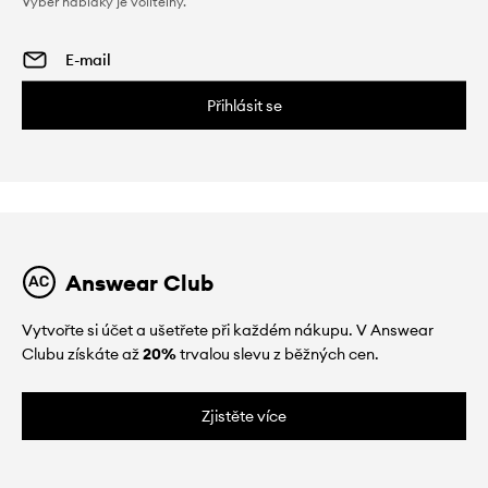
Výběr nabídky je volitelný.
Přihlásit se
Answear Club
Vytvořte si účet a ušetřete při každém nákupu. V Answear
Clubu získáte až
20%
trvalou slevu z běžných cen.
Zjistěte více