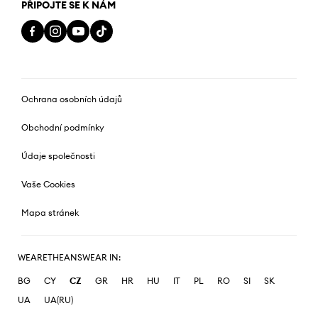
PŘIPOJTE SE K NÁM
Ochrana osobních údajů
Obchodní podmínky
Údaje společnosti
Vaše Cookies
Mapa stránek
WEARETHEANSWEAR IN:
BG
CY
CZ
GR
HR
HU
IT
PL
RO
SI
SK
UA
UA(RU)