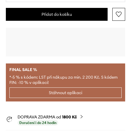
Přidat do košíku
FINAL SALE %
*-5 % s kódem: LST při nákupu za min. 2 200 Kč. S kódem
FIN: -10 % v aplikaci!
Stáhnout aplikaci
DOPRAVA ZDARMA od
1800 Kč
Doručení i do 24 hodin