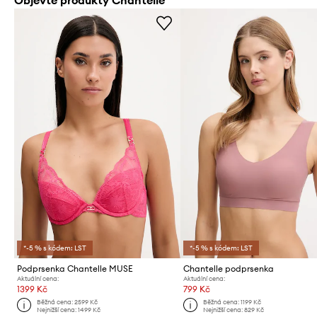
*-5 % s kódem: LST
*-5 % s kódem: LST
Podprsenka Chantelle MUSE
Chantelle podprsenka
Aktuální cena:
Aktuální cena:
1399 Kč
799 Kč
Běžná cena:
2599 Kč
Běžná cena:
1199 Kč
Nejnižší cena:
1499 Kč
Nejnižší cena:
829 Kč