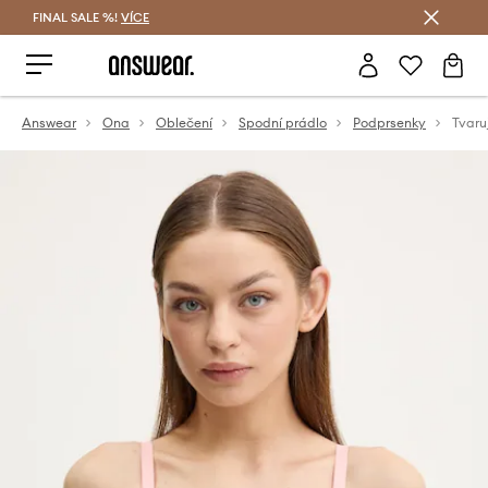
FINAL SALE %!
VÍCE
Ušetřete s Answear Club
Answear
Ona
Oblečení
Spodní prádlo
Podprsenky
Tvaru