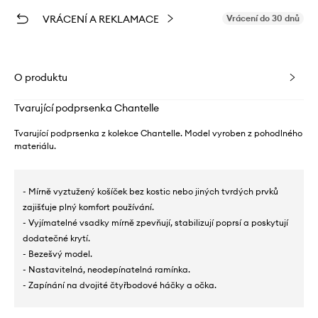
VRÁCENÍ A REKLAMACE
Vrácení do 30 dnů
O produktu
Tvarující podprsenka Chantelle
Tvarující podprsenka z kolekce Chantelle. Model vyroben z pohodlného
materiálu.
- Mírně vyztužený košíček bez kostic nebo jiných tvrdých prvků
zajišťuje plný komfort používání.
- Vyjímatelné vsadky mírně zpevňují, stabilizují poprsí a poskytují
dodatečné krytí.
- Bezešvý model.
- Nastavitelná, neodepínatelná ramínka.
- Zapínání na dvojité čtyřbodové háčky a očka.