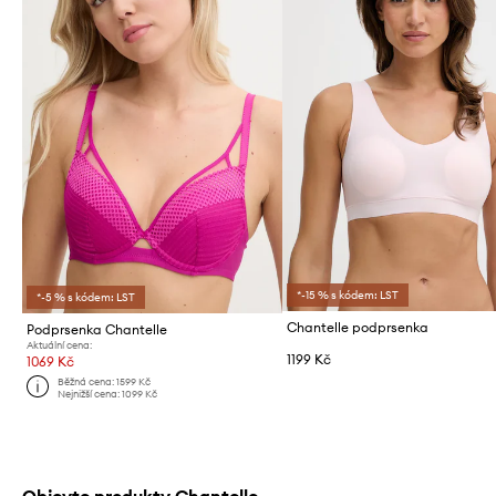
*-15 % s kódem: LST
*-5 % s kódem: LST
Chantelle podprsenka
Podprsenka Chantelle
Aktuální cena:
1199 Kč
1069 Kč
Běžná cena:
1599 Kč
Nejnižší cena:
1099 Kč
Objevte produkty Chantelle