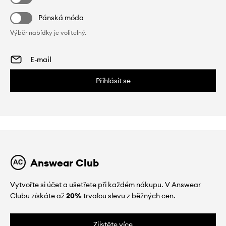
Pánská móda
Výběr nabídky je volitelný.
Přihlásit se
Answear Club
Vytvořte si účet a ušetřete při každém nákupu. V Answear
Clubu získáte až
20%
trvalou slevu z běžných cen.
Zjistěte více