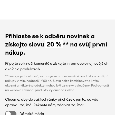
Přihlaste se k odběru novinek a
získejte slevu
20 %
** na svůj první
nákup.
Připojte se k naší komunitě a získejte informace o nejnovějších
akcích a produktech.
**Sleva je jednorázová, vztahuje se na nezlevněné produkty a platí při
nákupu v min. hodnotě 1 900 Kč. Slevu nelze kombinovat s jinými
akcemi a některé produkty mohou být ze slevy vyloučeny. Podrobnosti
na webové stránce:
produkty vyloučené z akce
Chceme, aby do vaší schránky přicházelo jen to, co vás
opravdu zajímá. Řekněte nám, zda vás zajímá:
Dámská móda