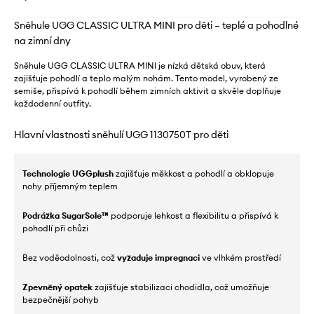
Sněhule UGG CLASSIC ULTRA MINI pro děti – teplé a pohodlné
na zimní dny
Sněhule UGG CLASSIC ULTRA MINI je nízká dětská obuv, která
zajišťuje pohodlí a teplo malým nohám. Tento model, vyrobený ze
semiše, přispívá k pohodlí během zimních aktivit a skvěle doplňuje
každodenní outfity.
Hlavní vlastnosti sněhulí UGG 1130750T pro děti
Technologie UGGplush
zajišťuje měkkost a pohodlí a obklopuje
nohy příjemným teplem
Podrážka SugarSole™
podporuje lehkost a flexibilitu a přispívá k
pohodlí při chůzi
Bez voděodolnosti, což
vyžaduje impregnaci
ve vlhkém prostředí
Zpevněný opatek
zajišťuje stabilizaci chodidla, což umožňuje
bezpečnější pohyb