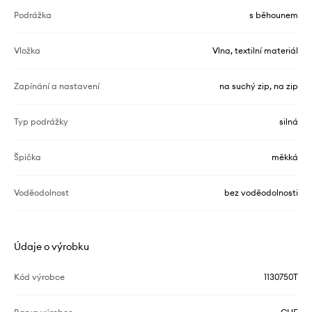
Podrážka
s běhounem
Vložka
Vlna, textilní materiál
Zapínání a nastavení
na suchý zip, na zip
Typ podrážky
silná
Špička
měkká
Voděodolnost
bez voděodolnosti
Údaje o výrobku
Kód výrobce
1130750T