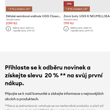
-14%
*-5 % s kódem: LST
*-5 % s kódem: LST
Dětské semišové sněhule UGG Classic Mini II
Zimní boty UGG K NEUMELLSEA
Aktuální cena:
Aktuální cena:
2099 Kč
1799 Kč
Běžná cena:
3699 Kč
Běžná cena:
2989 Kč
Nejnižší cena:
2199 Kč
Nejnižší cena:
2099 Kč
Přihlaste se k odběru novinek a
získejte slevu
20 %
** na svůj první
nákup.
Připojte se k naší komunitě a získejte informace o nejnovějších
akcích a produktech.
**Sleva je jednorázová, vztahuje se na nezlevněné produkty a platí při