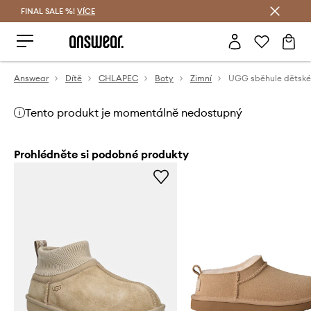
FINAL SALE %!
VÍCE
Ušetřete s Answear Club
Answear
Dítě
CHLAPEC
Boty
Zimní
Tento produkt je momentálně nedostupný
Prohlédněte si podobné produkty