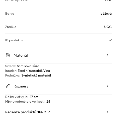
Barva výrobce
CHE
Barva
béžová
Značka
UGG
ID produktu
Materiál
Svršek
:
Semišová kůže
Interiér
:
Textilní materiál, Vlna
Podrážka
:
Syntetický materiál
Rozměry
Délka vložky je
:
17 cm
Míry uvedené pro velikost
:
26
Recenze produktů
4.9
7