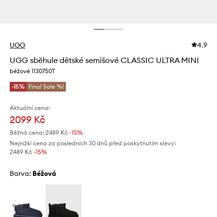
UGG
4.9
UGG sběhule dětské semišové CLASSIC ULTRA MINI
béžové 1130750T
-15%
Final Sale %!
Aktuální cena:
2099 Kč
Běžná cena:
2489 Kč
-15%
Nejnižší cena za posledních 30 dnů před poskytnutím slevy:
2489 Kč
 -15%
Barva:
béžová