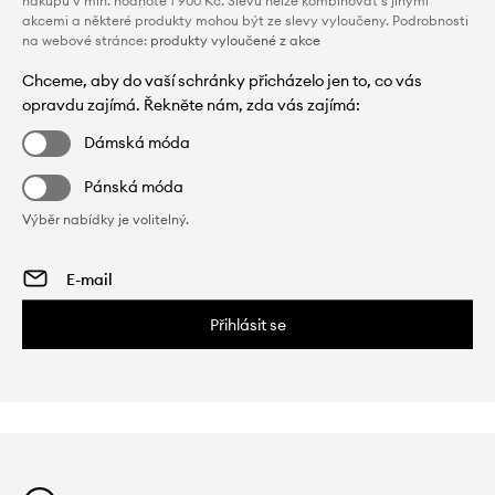
nákupu v min. hodnotě 1 900 Kč. Slevu nelze kombinovat s jinými
akcemi a některé produkty mohou být ze slevy vyloučeny. Podrobnosti
na webové stránce:
produkty vyloučené z akce
Chceme, aby do vaší schránky přicházelo jen to, co vás
opravdu zajímá. Řekněte nám, zda vás zajímá:
Dámská móda
Pánská móda
Výběr nabídky je volitelný.
Přihlásit se