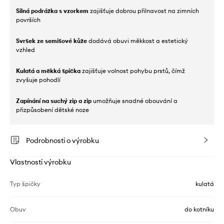
Silná podrážka s vzorkem
zajišťuje dobrou přilnavost na zimních
površích
Svršek ze semišové kůže
dodává obuvi měkkost a estetický
vzhled
Kulatá a měkká špička
zajišťuje volnost pohybu prstů, čímž
zvyšuje pohodlí
Zapínání na suchý zip a zip
umožňuje snadné obouvání a
přizpůsobení dětské noze
Podrobnosti o výrobku
Vlastnosti výrobku
Typ špičky
kulatá
Obuv
do kotníku