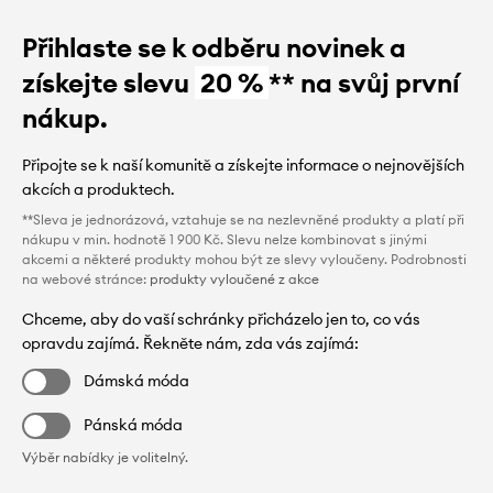
Přihlaste se k odběru novinek a
získejte slevu
20 %
** na svůj první
nákup.
Připojte se k naší komunitě a získejte informace o nejnovějších
akcích a produktech.
**Sleva je jednorázová, vztahuje se na nezlevněné produkty a platí při
nákupu v min. hodnotě 1 900 Kč. Slevu nelze kombinovat s jinými
akcemi a některé produkty mohou být ze slevy vyloučeny. Podrobnosti
na webové stránce:
produkty vyloučené z akce
Chceme, aby do vaší schránky přicházelo jen to, co vás
opravdu zajímá. Řekněte nám, zda vás zajímá:
Dámská móda
Pánská móda
Výběr nabídky je volitelný.