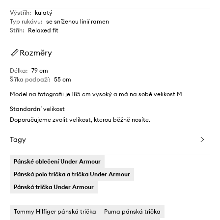
Výstřih
:
kulatý
Typ rukávu
:
se sníženou linií ramen
Střih
:
Relaxed fit
Rozměry
Délka
:
79 cm
Šířka podpaží
:
55 cm
Model na fotografii je 185 cm vysoký a má na sobě velikost M
Standardní velikost
Doporučujeme zvolit velikost, kterou běžně nosíte.
Tagy
Pánské oblečení Under Armour
Pánská polo trička a trička Under Armour
Pánská trička Under Armour
Tommy Hilfiger pánská trička
Puma pánská trička