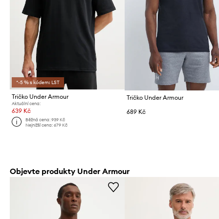
*-5 % s kódem: LST
Tričko Under Armour
Tričko Under Armour
Aktuální cena:
639 Kč
689 Kč
Běžná cena:
939 Kč
Nejnižší cena:
679 Kč
Objevte produkty Under Armour