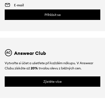
Přihlásit se
Answear Club
Vytvořte si účet a ušetřete při každém nákupu. V Answear
Clubu získáte až
20%
trvalou slevu z běžných cen.
Zjistěte více