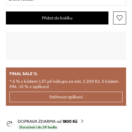
Přidat do košíku
FINAL SALE %
*-5 % s kódem: LST při nákupu za min. 2 200 Kč. S kódem
FIN: -10 % v aplikaci!
Stáhnout aplikaci
DOPRAVA ZDARMA od
1800 Kč
Doručení i do 24 hodin