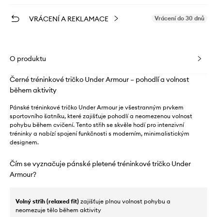
VRÁCENÍ A REKLAMACE
Vrácení do 30 dnů
O produktu
Černé tréninkové tričko Under Armour – pohodlí a volnost
během aktivity
Pánské tréninkové tričko Under Armour je všestranným prvkem
sportovního šatníku, které zajišťuje pohodlí a neomezenou volnost
pohybu během cvičení. Tento střih se skvěle hodí pro intenzivní
tréninky a nabízí spojení funkčnosti s moderním, minimalistickým
designem.
Čím se vyznačuje pánské pletené tréninkové tričko Under
Armour?
Volný střih (relaxed fit)
zajišťuje plnou volnost pohybu a
neomezuje tělo během aktivity