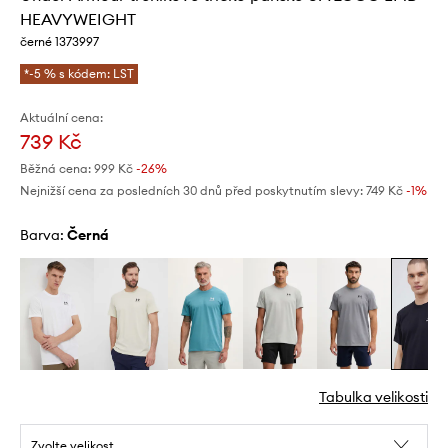
HEAVYWEIGHT
černé 1373997
*-5 % s kódem: LST
Aktuální cena:
739 Kč
Běžná cena:
999 Kč
-26%
Nejnižší cena za posledních 30 dnů před poskytnutím slevy:
749 Kč
 -1%
Barva:
černá
Tabulka velikosti
Zvolte velikost