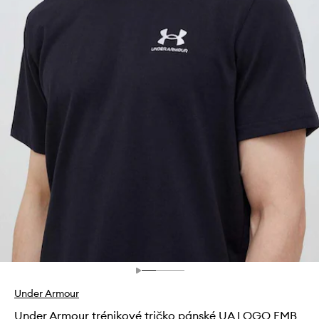
Under Armour
Under Armour trénikové tričko pánské UA LOGO EMB