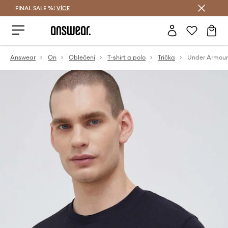
FINAL SALE %!
VÍCE
Ušetřete s Answear Club
Answear
On
Oblečení
T-shirt a polo
Trička