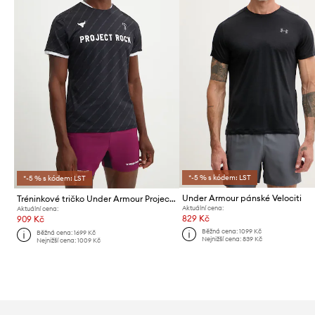
*-5 % s kódem: LST
*-5 % s kódem: LST
Under Armour pánské Velociti
Tréninkové tričko Under Armour Project Rock
Aktuální cena:
Aktuální cena:
829 Kč
909 Kč
Běžná cena:
1099 Kč
Běžná cena:
1699 Kč
Nejnižší cena:
839 Kč
Nejnižší cena:
1009 Kč