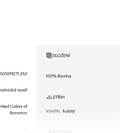
SLOŽENÍ
BVG2M271.252
100% Bavlna
ořnická modř
STŘIH
nited Colors of
Výstřih
:
kulatý
Benetton
ROZMĚRY