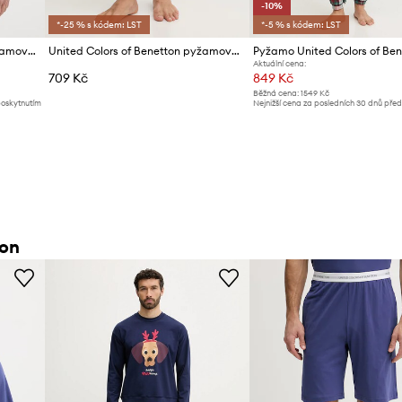
-10%
*-25 % s kódem: LST
*-5 % s kódem: LST
United Colors of Benetton pyžamové tričko pánské bavlněné
United Colors of Benetton pyžamové šortky pánské bavlněné
Pyžamo United Colors of Ben
Aktuální cena:
709 Kč
849 Kč
Běžná cena:
1549 Kč
poskytnutím
Nejnižší cena za posledních 30 dnů pře
slevy:
949 Kč
ton