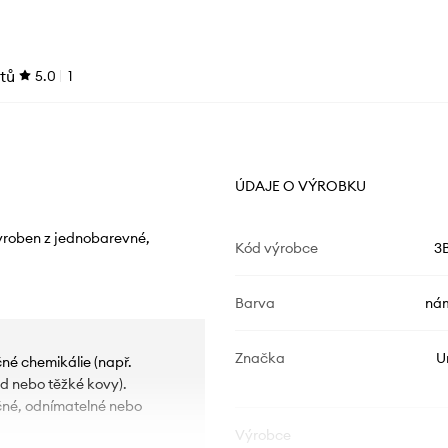
tů
5.0
1
ÚDAJE O VÝROBKU
vyroben z jednobarevné,
Kód výrobce
3
Barva
nám
Značka
U
é chemikálie (např.
yd nebo těžké kovy).
né, odnímatelné nebo
Výrobce