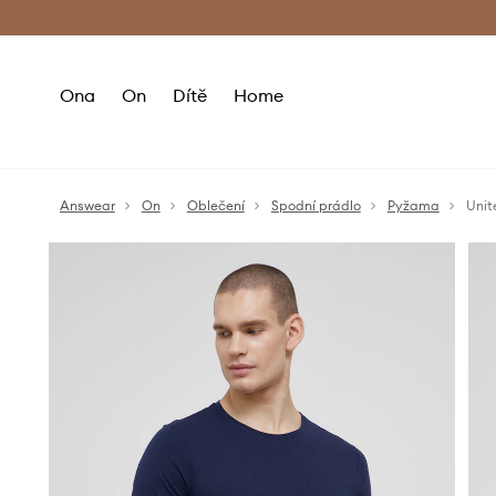
Premium Fashion Benefits
Doručení a vr
Ona
On
Dítě
Home
Answear
On
Oblečení
Spodní prádlo
Pyžama
Unit