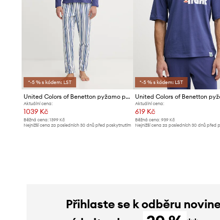
*-5 % s kódem: LST
*-5 % s kódem: LST
United Colors of Benetton pyžamo pánské bavlněné
Aktuální cena:
Aktuální cena:
1039 Kč
619 Kč
Běžná cena:
1399 Kč
Běžná cena:
939 Kč
Nejnižší cena za posledních 30 dnů před poskytnutím
Nejnižší cena za posledních 30 dnů před 
slevy:
1099 Kč
slevy:
639 Kč
Přihlaste se k odběru novin