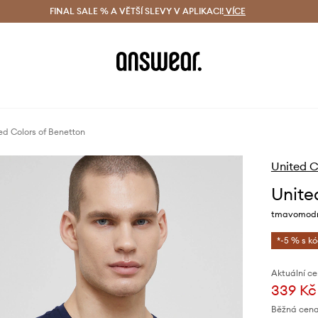
ácení zdarma (od 1800 Kč)
FINAL SALE % A VĚTŠÍ SLEVY V APLIKACI!
Doručení i do 24 h
VÍCE
Ušetřete s 
ed Colors of Benetton
United C
Unite
tmavomodr
*-5 % s k
Aktuální ce
339 Kč
Běžná cena