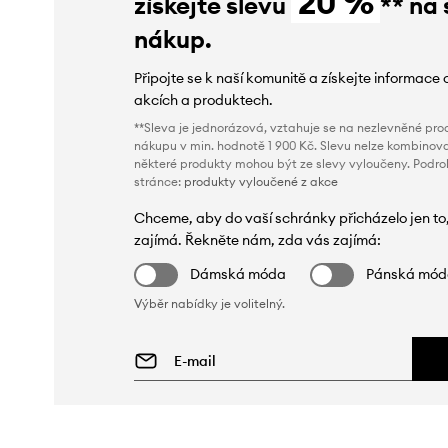
20 %
získejte slevu
** na 
nákup.
Připojte se k naší komunitě a získejte informace 
akcích a produktech.
**Sleva je jednorázová, vztahuje se na nezlevněné prod
nákupu v min. hodnotě 1 900 Kč. Slevu nelze kombinova
některé produkty mohou být ze slevy vyloučeny. Podr
stránce:
produkty vyloučené z akce
Chceme, aby do vaší schránky přicházelo jen to
zajímá. Řekněte nám, zda vás zajímá:
Dámská móda
Pánská mó
Výběr nabídky je volitelný.