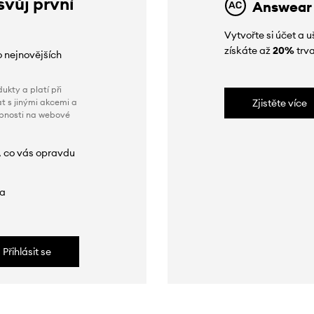
svůj první
Answear
Vytvořte si účet a
získáte až
20%
trva
o nejnovějších
ukty a platí při
t s jinými akcemi a
Zjistěte více
obnosti na webové
, co vás opravdu
da
Přihlásit se