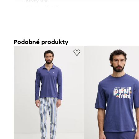
- Rovný střih.
- Kulatý průkrčník:
- Tenká, elastická pletenina.
- Délka: 71 cm.
- Šířka v podpaží: 47 cm.
- Rozměry pro velikost: M.
Podobné produkty