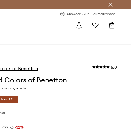
Answear Club
- 20 % na první objednávku
Answear Club
Journal
Pomoc
5.0
olors of Benetton
d Colors of Benetton
á barva, hladká
ódem: LST
na:
:
499 Kč
-32%