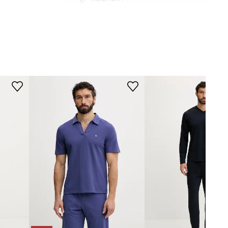
Model na fotografii je 183 cm
vysoký a má na sobě velikost M
Velikosti uvedené v obchodě byly
přepočítány na standardní evropskou
tabulku velikostí. Na etiketě
dodaného produktu je uvedeno
původní označení výrobce.
Tabulka velikosti