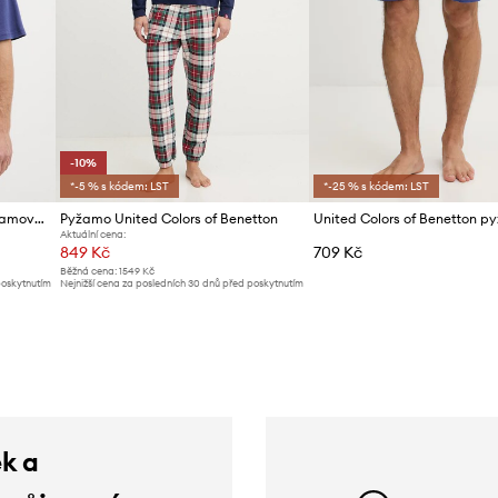
-10%
*-5 % s kódem: LST
*-25 % s kódem: LST
United Colors of Benetton pyžamové tričko pánské bavlněné
Pyžamo United Colors of Benetton
Aktuální cena:
849 Kč
709 Kč
Běžná cena:
1549 Kč
poskytnutím
Nejnižší cena za posledních 30 dnů před poskytnutím
slevy:
949 Kč
ek a