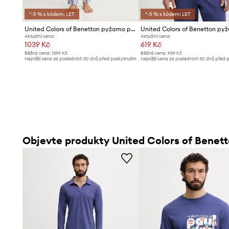
*-5 % s kódem: LST
*-5 % s kódem: LST
United Colors of Benetton pyžamo pánské bavlněné
Aktuální cena:
Aktuální cena:
1039 Kč
619 Kč
Běžná cena:
1399 Kč
Běžná cena:
939 Kč
Nejnižší cena za posledních 30 dnů před poskytnutím
Nejnižší cena za posledních 30 dnů před 
slevy:
1099 Kč
slevy:
639 Kč
Objevte produkty United Colors of Benet