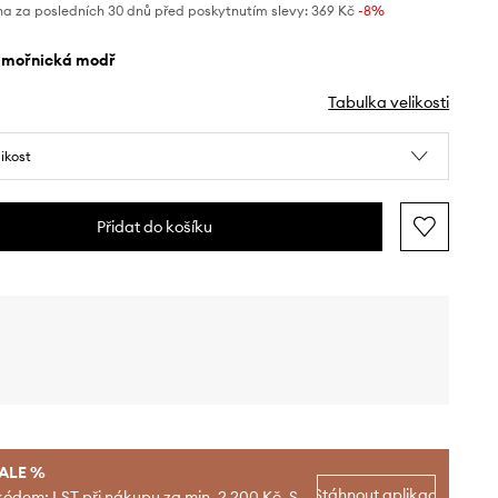
na za posledních 30 dnů před poskytnutím slevy:
369 Kč
 -8%
ámořnická modř
Tabulka velikosti
likost
Přidat do košíku
SALE %
Stáhnout aplikaci
kódem: LST při nákupu za min. 2 200 Kč. S