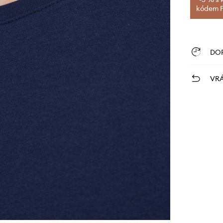
kódem FI
DO
VRÁ