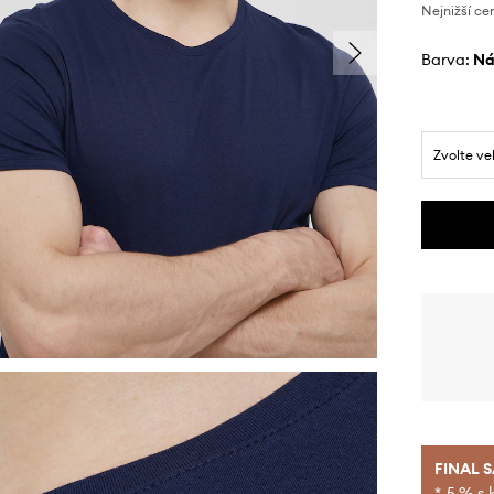
Nejnižší ce
Barva:
n
Zvolte ve
FINAL 
*-5 % s 