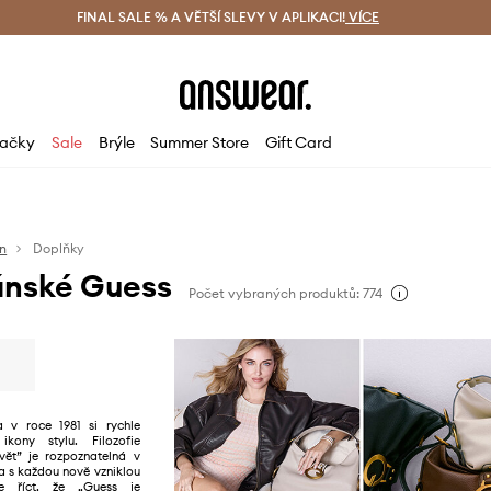
ácení zdarma (od 1800 Kč)
FINAL SALE % A VĚTŠÍ SLEVY V APLIKACI!
Doručení i do 24 h
VÍCE
Ušetřete s 
ačky
Sale
Brýle
Summer Store
Gift Card
n
Doplňky
ánské Guess
Počet vybraných produktů: 774
 v roce 1981 si rychle
ikony stylu. Filozofie
vět” je rozpoznatelná v
a s každou nově vzniklou
e říct, že „Guess je