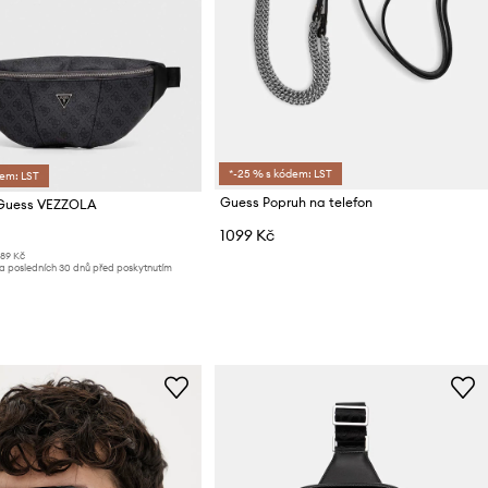
*-25 % s kódem: LST
dem: LST
Guess Popruh na telefon
Guess VEZZOLA
1099 Kč
189 Kč
za posledních 30 dnů před poskytnutím