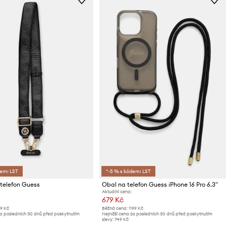
dem: LST
*-5 % s kódem: LST
telefon Guess
Obal na telefon Guess iPhone 16 Pro 6.3"
Aktuální cena:
679 Kč
19 Kč
Běžná cena:
1199 Kč
za posledních 30 dnů před poskytnutím
Nejnižší cena za posledních 30 dnů před poskytnutím
slevy:
749 Kč