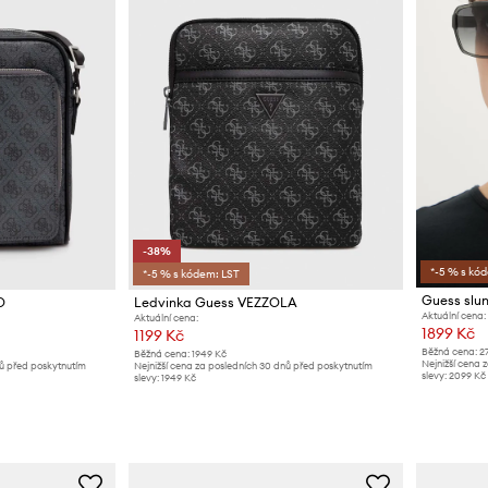
-38%
*-5 % s kó
*-5 % s kódem: LST
Guess slun
O
Ledvinka Guess VEZZOLA
Aktuální cena:
Aktuální cena:
1899 Kč
1199 Kč
Běžná cena:
2
Běžná cena:
1949 Kč
Nejnižší cena 
nů před poskytnutím
Nejnižší cena za posledních 30 dnů před poskytnutím
slevy:
2099 Kč
slevy:
1949 Kč