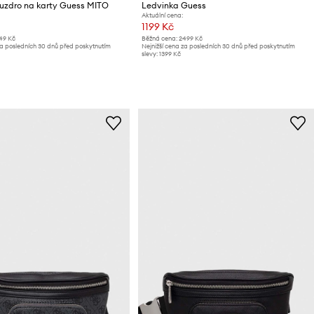
uzdro na karty Guess MITO
Ledvinka Guess
Aktuální cena:
1199 Kč
149 Kč
Běžná cena:
2499 Kč
za posledních 30 dnů před poskytnutím
Nejnižší cena za posledních 30 dnů před poskytnutím
slevy:
1399 Kč