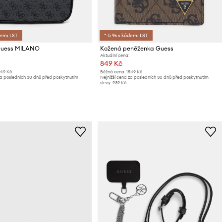
dem: LST
*-5 % s kódem: LST
Guess MILANO
Kožená peněženka Guess
Aktuální cena:
849 Kč
949 Kč
Běžná cena:
1549 Kč
za posledních 30 dnů před poskytnutím
Nejnižší cena za posledních 30 dnů před poskytnutím
slevy:
939 Kč