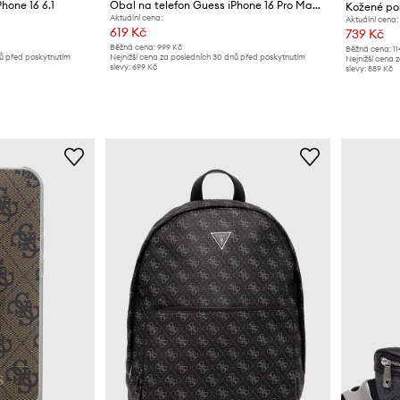
hone 16 6.1
Obal na telefon Guess iPhone 16 Pro Max 6.9
Kožené po
Aktuální cena:
Aktuální cena:
619 Kč
739 Kč
Běžná cena:
999 Kč
Běžná cena:
1
nů před poskytnutím
Nejnižší cena za posledních 30 dnů před poskytnutím
Nejnižší cena 
slevy:
699 Kč
slevy:
889 Kč