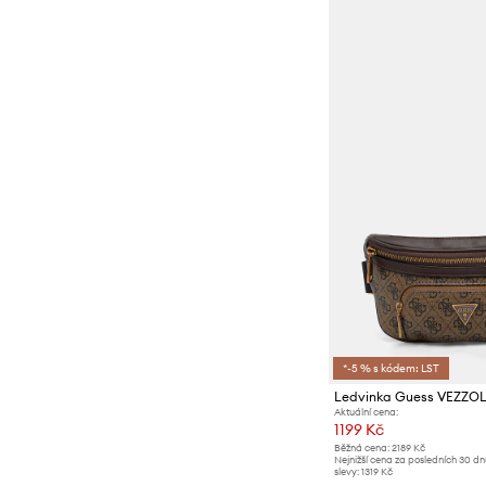
*-5 % s kódem: LST
Ledvinka Guess VEZZO
Aktuální cena:
1199 Kč
Běžná cena:
2189 Kč
Nejnižší cena za posledních 30 d
slevy:
1319 Kč