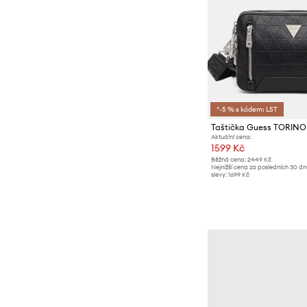
*-5 % s kódem: LST
Taštička Guess TORINO
Aktuální cena:
1599 Kč
Běžná cena:
2449 Kč
Nejnižší cena za posledních 30 d
slevy:
1699 Kč