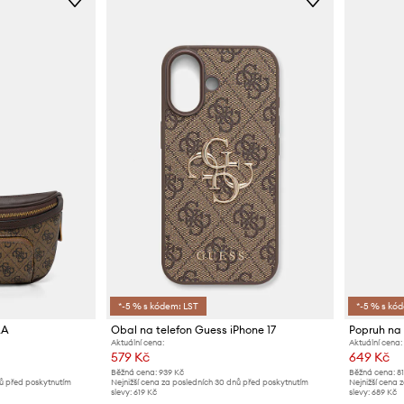
*-5 % s kódem: LST
*-5 % s kó
LA
Obal na telefon Guess iPhone 17
Popruh na 
Aktuální cena:
Aktuální cena:
579 Kč
649 Kč
Běžná cena:
939 Kč
Běžná cena:
8
nů před poskytnutím
Nejnižší cena za posledních 30 dnů před poskytnutím
Nejnižší cena 
slevy:
619 Kč
slevy:
689 Kč