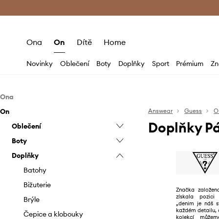
Premium Fashion Benefits
Doručení a vr
Ona
On
Dítě
Home
Novinky
Oblečení
Boty
Doplňky
Sport
Prémium
Zn
Ona
On
Oblečení
Answear
Guess
O
Doplňky P
Boty
Oblečení
Bundy
Doplňky
Boty
Džíny
Baleríny
Bundy
Doplňky
Halenky a košile
Espadrilky
Batohy
Džíny
Espadrilky
Kabáty
Kotníkové boty
Bižuterie
Kabáty
Kotníkové boty
Batohy
Kalhoty a legíny
Kozačky
Brýle
Kalhoty
Mokasíny a polobotky
Bižuterie
Značka založena
získala pozici 
Mikiny
Lodičky
Čepice a klobouky
Košile
Sandály a pantofle
Brýle
„denim je náš s
každém detailu, 
Overaly
Mokasíny a polobotky
Deštníky
Kraťasy
Sneakers boty
Čepice a klobouky
kolekcí můžem