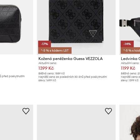
-17%
-14%
*-5 % s kódem: LST
*-5 % s kó
Kožená peněženka Guess VEZZOLA
Ledvinka 
Aktuální cena:
Aktuální cena:
1399 Kč
1199 Kč
Běžná cena:
1889 Kč
Běžná cena:
2
nů před poskytnutím
Nejnižší cena za posledních 30 dnů před poskytnutím
Nejnižší cena 
slevy:
1699 Kč
slevy:
1399 Kč