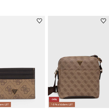
-14%
dem: LST
*-5 % s kódem: LST