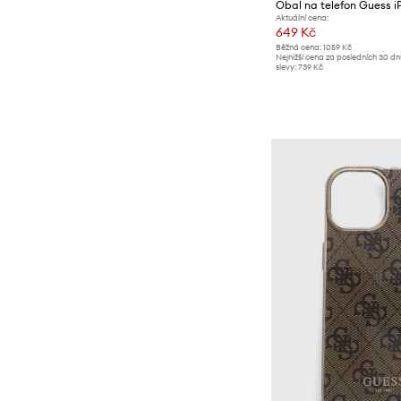
Obal na telefon Guess iP
Aktuální cena:
649 Kč
Běžná cena:
1059 Kč
Nejnižší cena za posledních 30 d
slevy:
739 Kč