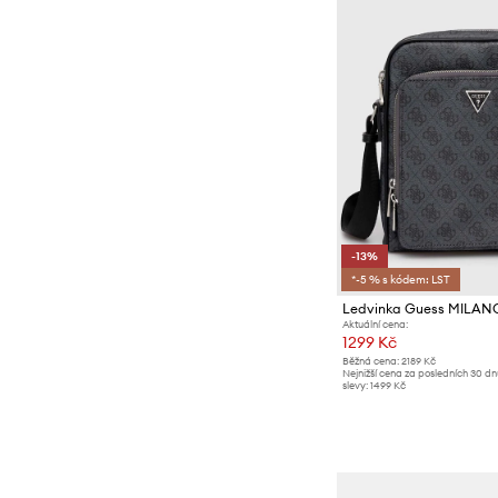
-13%
*-5 % s kódem: LST
Ledvinka Guess MILAN
Aktuální cena:
1299 Kč
Běžná cena:
2189 Kč
Nejnižší cena za posledních 30 d
slevy:
1499 Kč