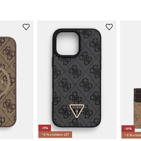
-11%
-16%
*-5 % s kódem: LST
*-5 % s kó