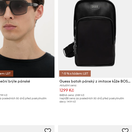
dem: LST
*-5 % s kódem: LST
eční brýle pánské
Guess batoh pánský z imitace kůže BOSTON
Aktuální cena:
1299 Kč
799 Kč
Běžná cena:
2189 Kč
za posledních 30 dnů před poskytnutím
Nejnižší cena za posledních 30 dnů před poskytnutím
slevy:
1419 Kč