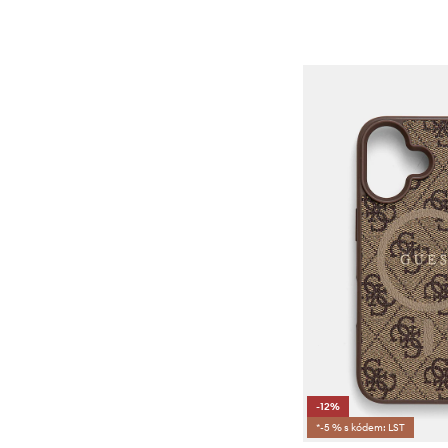
-12%
*-5 % s kódem: LST