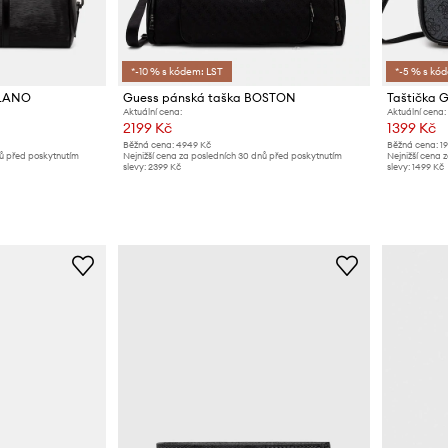
*-10 % s kódem: LST
*-5 % s kó
ILANO
Guess pánská taška BOSTON
Taštička 
Aktuální cena:
Aktuální cena:
2199 Kč
1399 Kč
Běžná cena:
4949 Kč
Běžná cena:
1
nů před poskytnutím
Nejnižší cena za posledních 30 dnů před poskytnutím
Nejnižší cena 
slevy:
2399 Kč
slevy:
1499 Kč