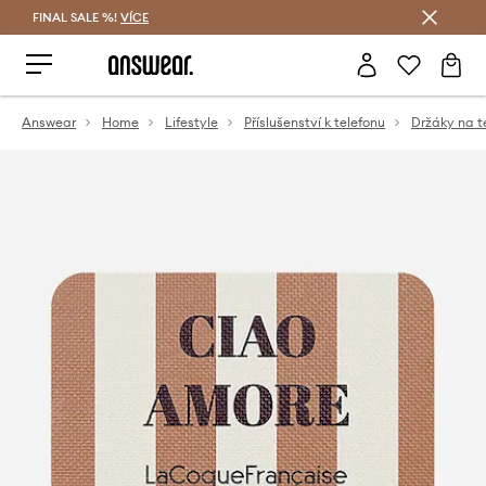
FINAL SALE %!
VÍCE
Ušetřete s Answear Club
Answear
Home
Lifestyle
Příslušenství k telefonu
Držáky na t