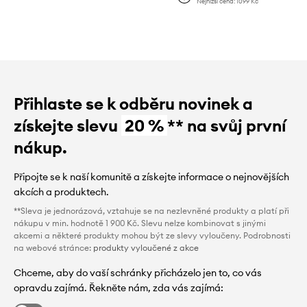
Nejnižší cena:
1099 Kč
Přihlaste se k odběru novinek a
získejte slevu
20 %
** na svůj první
nákup.
Připojte se k naší komunitě a získejte informace o nejnovějších
akcích a produktech.
**Sleva je jednorázová, vztahuje se na nezlevněné produkty a platí při
nákupu v min. hodnotě 1 900 Kč. Slevu nelze kombinovat s jinými
akcemi a některé produkty mohou být ze slevy vyloučeny. Podrobnosti
na webové stránce:
produkty vyloučené z akce
Chceme, aby do vaší schránky přicházelo jen to, co vás
opravdu zajímá. Řekněte nám, zda vás zajímá: