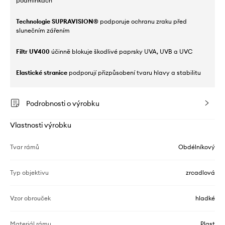
podmínkách
Technologie SUPRAVISION®
podporuje ochranu zraku před
slunečním zářením
Filtr UV400
účinně blokuje škodlivé paprsky UVA, UVB a UVC
Elastické stranice
podporují přizpůsobení tvaru hlavy a stabilitu
Podrobnosti o výrobku
Vlastnosti výrobku
Tvar rámů
Obdélníkový
Typ objektivu
zrcadlová
Vzor obrouček
hladké
Materiál rámu
Plast