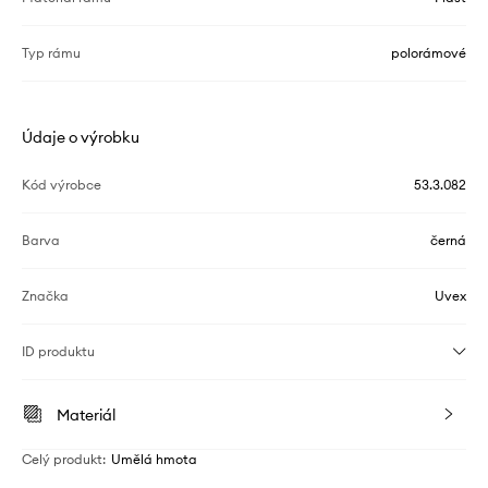
Typ rámu
polorámové
Údaje o výrobku
Kód výrobce
53.3.082
Barva
černá
Značka
Uvex
ID produktu
Materiál
Celý produkt
:
Umělá hmota