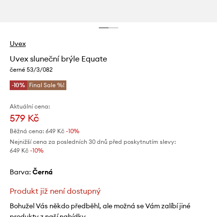
Uvex
Uvex sluneční brýle Equate
černé 53/3/082
-10%
Final Sale %!
Aktuální cena:
579 Kč
Běžná cena:
649 Kč
-10%
Nejnižší cena za posledních 30 dnů před poskytnutím slevy:
649 Kč
 -10%
Barva:
černá
Produkt již není dostupný
Bohužel Vás někdo předběhl, ale možná se Vám zalíbí jiné
produkty z naší nabídky.