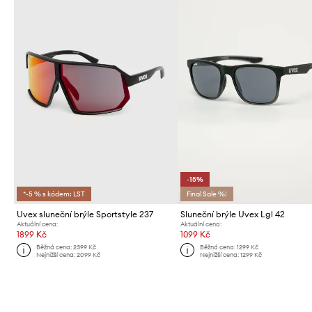
-15%
*-5 % s kódem: LST
Final Sale %!
Uvex sluneční brýle Sportstyle 237
Sluneční brýle Uvex Lgl 42
Aktuální cena:
Aktuální cena:
1899 Kč
1099 Kč
Běžná cena:
2399 Kč
Běžná cena:
1299 Kč
Nejnižší cena:
2099 Kč
Nejnižší cena:
1299 Kč