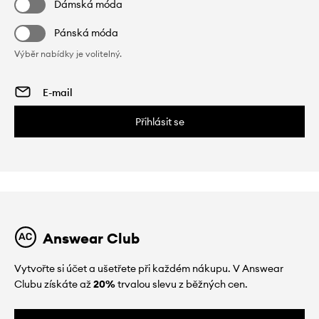
Dámská móda
Pánská móda
Výběr nabídky je volitelný.
Přihlásit se
Answear Club
Vytvořte si účet a ušetřete při každém nákupu. V Answear
Clubu získáte až
20%
trvalou slevu z běžných cen.