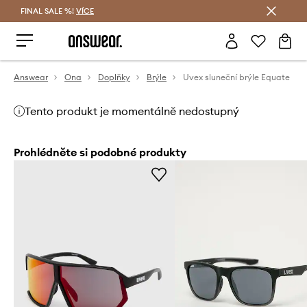
FINAL SALE %!
VÍCE
Ušetřete s Answear Club
Answear
Ona
Doplňky
Brýle
Uvex sluneční brýle Equate
Tento produkt je momentálně nedostupný
Prohlédněte si podobné produkty