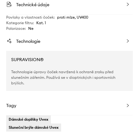
Technické údaje
Povlaky a vlastnosti čoček
:
proti mlze, UV400
Kategorie filtru
:
Kat. 1
Polarizace
:
Ne
Technologie
SUPRAVISION®
Technologie úpravy čoček navržená k ochraně zraku před
slunečním zářením. Používá se v dioptrických i sportovních
brýlích.
Tagy
Dámské doplňky Uvex
Sluneční brýle dámské Uvex