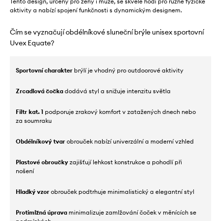
Tento design, určený pro ženy i muže, se skvěle hodí pro různé fyzické
aktivity a nabízí spojení funkčnosti s dynamickým designem.
Čím se vyznačují obdélníkové sluneční brýle unisex sportovní
Uvex Equate?
Sportovní charakter
brýlí je vhodný pro outdoorové aktivity
Zrcadlová čočka
dodává styl a snižuje intenzitu světla
Filtr kat. 1
podporuje zrakový komfort v zatažených dnech nebo
za soumraku
Obdélníkový tvar
obrouček nabízí univerzální a moderní vzhled
Plastové obroučky
zajišťují lehkost konstrukce a pohodlí při
nošení
Hladký vzor
obrouček podtrhuje minimalistický a elegantní styl
Protimlžná úprava
minimalizuje zamlžování čoček v měnících se