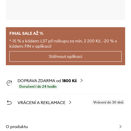
FINAL SALE AŽ %
*-15 % s kódem: LST při nákupu za min. 2 200 Kč. -20 % s
kódem: FIN v aplikaci!
Stáhnout aplikaci
DOPRAVA ZDARMA od
1800 Kč
Doručení i do 24 hodin
VRÁCENÍ A REKLAMACE
Vrácení do 30 dnů
O produktu