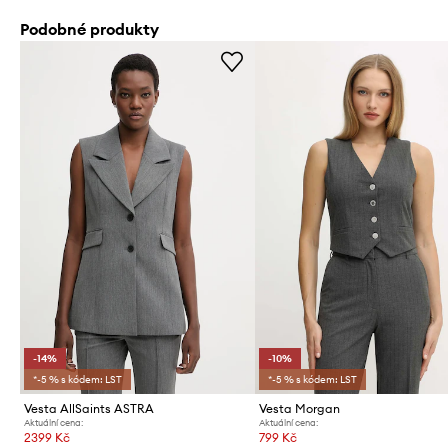
Podobné produkty
-14%
-10%
*-5 % s kódem: LST
*-5 % s kódem: LST
Vesta AllSaints ASTRA
Vesta Morgan
Aktuální cena:
Aktuální cena:
2399 Kč
799 Kč