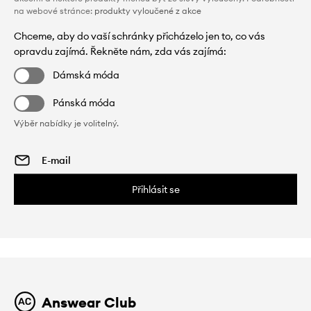
na webové stránce:
produkty vyloučené z akce
Chceme, aby do vaší schránky přicházelo jen to, co vás
opravdu zajímá. Řekněte nám, zda vás zajímá:
Dámská móda
Pánská móda
Výběr nabídky je volitelný.
Přihlásit se
Answear Club