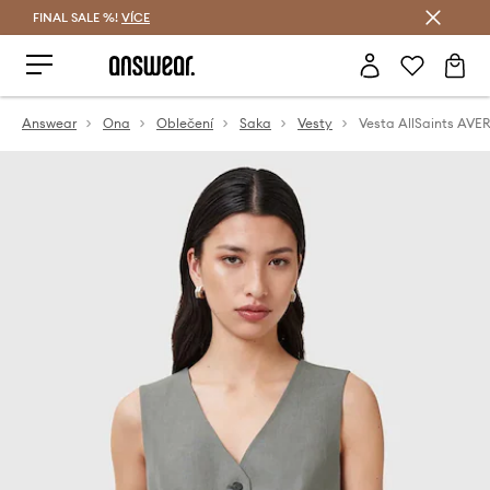
FINAL SALE %!
VÍCE
Ušetřete s Answear Club
Answear
Ona
Oblečení
Saka
Vesty
Vesta AllSaints AVER