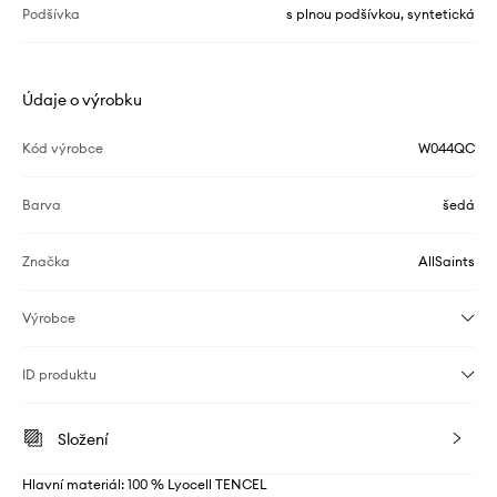
Podšívka
s plnou podšívkou, syntetická
Údaje o výrobku
Kód výrobce
W044QC
Barva
šedá
Značka
AllSaints
Výrobce
ID produktu
Složení
Hlavní materiál: 100 % Lyocell TENCEL