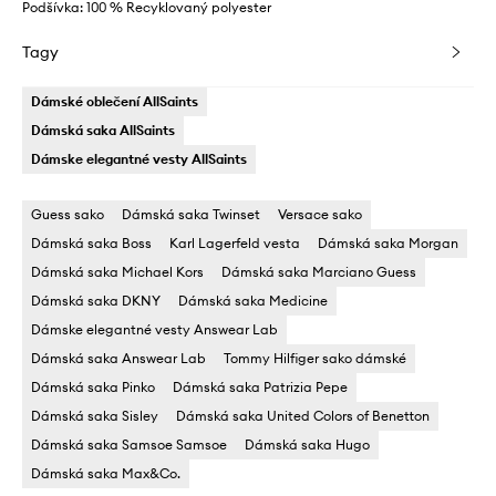
Podšívka: 100 % Recyklovaný polyester
Tagy
Dámské oblečení AllSaints
Dámská saka AllSaints
Dámske elegantné vesty AllSaints
Guess sako
Dámská saka Twinset
Versace sako
Dámská saka Boss
Karl Lagerfeld vesta
Dámská saka Morgan
Dámská saka Michael Kors
Dámská saka Marciano Guess
Dámská saka DKNY
Dámská saka Medicine
Dámske elegantné vesty Answear Lab
Dámská saka Answear Lab
Tommy Hilfiger sako dámské
Dámská saka Pinko
Dámská saka Patrizia Pepe
Dámská saka Sisley
Dámská saka United Colors of Benetton
Dámská saka Samsoe Samsoe
Dámská saka Hugo
Dámská saka Max&Co.