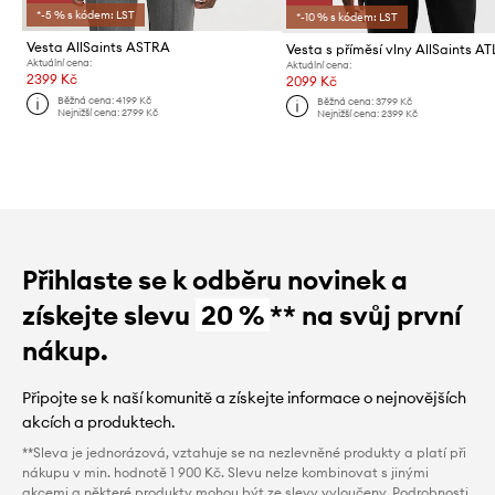
*-5 % s kódem: LST
*-10 % s kódem: LST
Vesta AllSaints ASTRA
Aktuální cena:
Aktuální cena:
2399 Kč
2099 Kč
Běžná cena:
4199 Kč
Běžná cena:
3799 Kč
Nejnižší cena:
2799 Kč
Nejnižší cena:
2399 Kč
Přihlaste se k odběru novinek a
získejte slevu
20 %
** na svůj první
nákup.
Připojte se k naší komunitě a získejte informace o nejnovějších
akcích a produktech.
**Sleva je jednorázová, vztahuje se na nezlevněné produkty a platí při
nákupu v min. hodnotě 1 900 Kč. Slevu nelze kombinovat s jinými
akcemi a některé produkty mohou být ze slevy vyloučeny. Podrobnosti