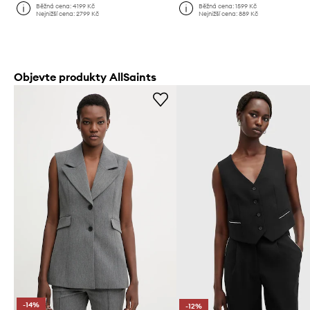
Běžná cena:
4199 Kč
Běžná cena:
1599 Kč
Nejnižší cena:
2799 Kč
Nejnižší cena:
889 Kč
Objevte produkty AllSaints
-14%
-12%