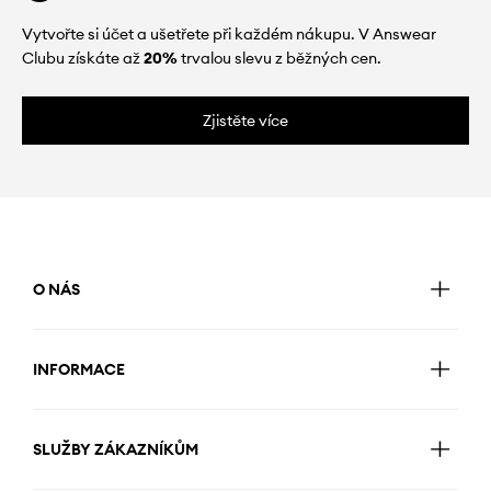
Vytvořte si účet a ušetřete při každém nákupu. V Answear
Clubu získáte až
20%
trvalou slevu z běžných cen.
Zjistěte více
O NÁS
INFORMACE
SLUŽBY ZÁKAZNÍKŮM