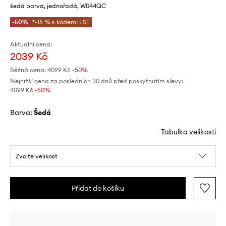
šedá barva, jednořadá, W044QC
-50%
*-15 % s kódem: LST
Aktuální cena:
2039 Kč
Běžná cena:
4099 Kč
-50%
Nejnižší cena za posledních 30 dnů před poskytnutím slevy:
4099 Kč
 -50%
Barva:
šedá
Tabulka velikosti
Zvolte velikost
Přidat do košíku