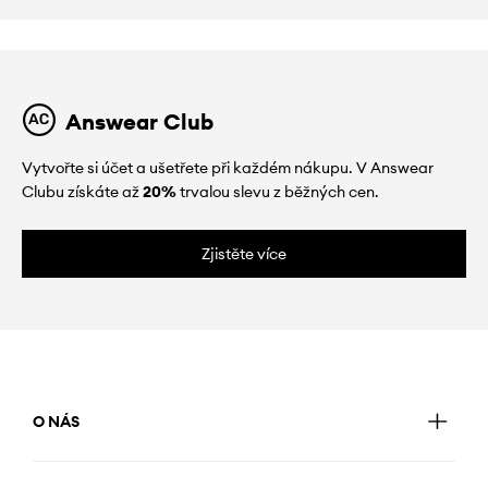
Answear Club
Vytvořte si účet a ušetřete při každém nákupu. V Answear
Clubu získáte až
20%
trvalou slevu z běžných cen.
Zjistěte více
O NÁS