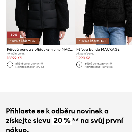
-50%
*-10 % s kódem: LST
*-10 % s kódem: LST
Péřová bunda s přídavkem vlny MACKAGE
Péřová bunda MACKAGE
Aktuální cena:
Aktuální cena:
12399 Kč
11990 Kč
Běžná cena:
24990 Kč
Běžná cena:
26990 Kč
Nejnižší cena:
24990 Kč
Nejnižší cena:
12990 Kč
Přihlaste se k odběru novinek a
získejte slevu
20 %
** na svůj první
nákup.