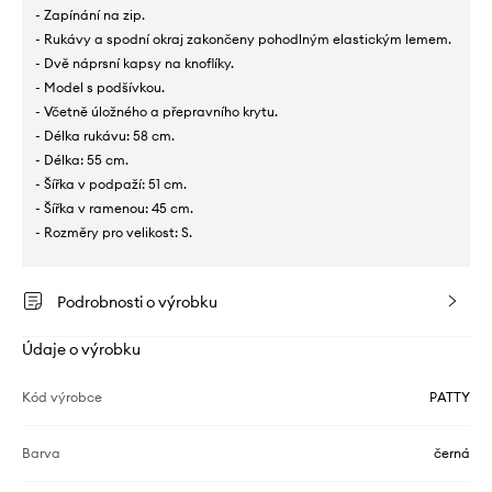
- Zapínání na zip.
- Rukávy a spodní okraj zakončeny pohodlným elastickým lemem.
- Dvě náprsní kapsy na knoflíky.
- Model s podšívkou.
- Včetně úložného a přepravního krytu.
- Délka rukávu: 58 cm.
- Délka: 55 cm.
- Šířka v podpaží: 51 cm.
- Šířka v ramenou: 45 cm.
- Rozměry pro velikost: S.
Podrobnosti o výrobku
Údaje o výrobku
Kód výrobce
PATTY
Barva
černá