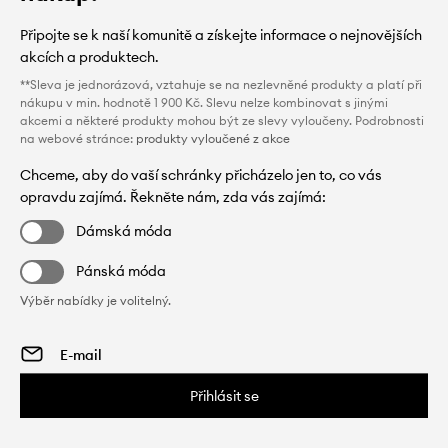
Připojte se k naší komunitě a získejte informace o nejnovějších
akcích a produktech.
**Sleva je jednorázová, vztahuje se na nezlevněné produkty a platí při
nákupu v min. hodnotě 1 900 Kč. Slevu nelze kombinovat s jinými
akcemi a některé produkty mohou být ze slevy vyloučeny. Podrobnosti
na webové stránce:
produkty vyloučené z akce
Chceme, aby do vaší schránky přicházelo jen to, co vás
opravdu zajímá. Řekněte nám, zda vás zajímá:
Dámská móda
Pánská móda
Výběr nabídky je volitelný.
Přihlásit se